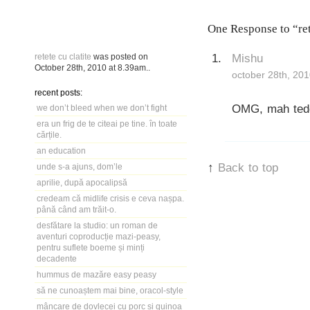
One Response to “ret
Mishu
retete cu clatite
was posted on
October 28th, 2010
at
8.39am
..
october 28th, 201
recent posts:
OMG, mah ted
we don’t bleed when we don’t fight
era un frig de te citeai pe tine. în toate
cărțile.
an education
↑
Back to top
unde s-a ajuns, dom’le
aprilie, după apocalipsă
credeam că midlife crisis e ceva nașpa.
până când am trăit-o.
desfătare la studio: un roman de
aventuri coproducție mazi-peasy,
pentru suflete boeme și minți
decadente
hummus de mazăre easy peasy
să ne cunoaștem mai bine, oracol-style
mâncare de dovlecei cu porc și quinoa