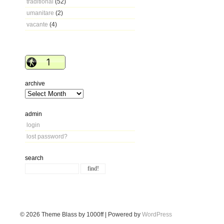
traditional
(52)
umanitare
(2)
vacante
(4)
archive
admin
login
lost password?
search
© 2026
Theme Blass by 1000ff | Powered by
WordPress