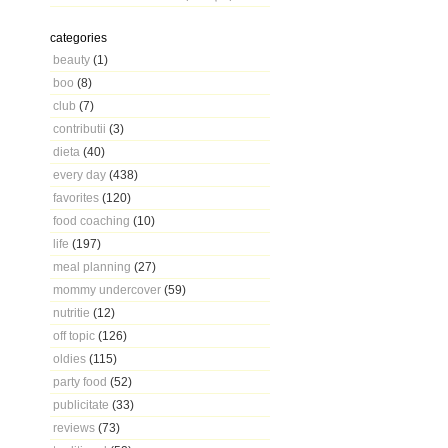
categories
beauty
(1)
boo
(8)
club
(7)
contributii
(3)
dieta
(40)
every day
(438)
favorites
(120)
food coaching
(10)
life
(197)
meal planning
(27)
mommy undercover
(59)
nutritie
(12)
off topic
(126)
oldies
(115)
party food
(52)
publicitate
(33)
reviews
(73)