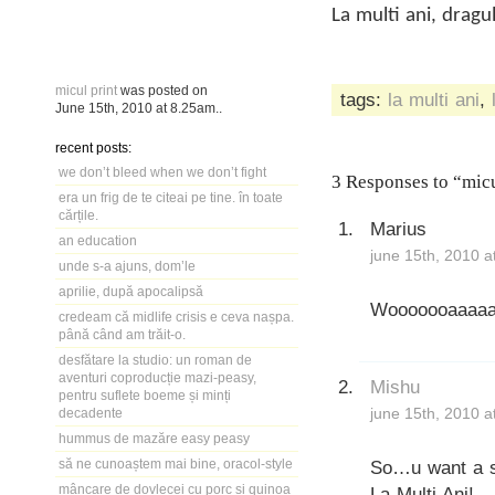
La multi ani, dragu
micul print
was posted on
tags:
la multi ani
,
June 15th, 2010
at
8.25am
..
recent posts:
we don’t bleed when we don’t fight
3 Responses to “micu
era un frig de te citeai pe tine. în toate
cărțile.
Marius
an education
june 15th, 2010 a
unde s-a ajuns, dom’le
aprilie, după apocalipsă
Wooooooaaaaa!
credeam că midlife crisis e ceva nașpa.
până când am trăit-o.
desfătare la studio: un roman de
aventuri coproducție mazi-peasy,
Mishu
pentru suflete boeme și minți
june 15th, 2010 a
decadente
hummus de mazăre easy peasy
să ne cunoaștem mai bine, oracol-style
So…u want a 
mâncare de dovlecei cu porc și quinoa
La Multi Ani!