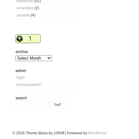
traditional
(52)
umanitare
(2)
vacante
(4)
archive
admin
login
lost password?
search
© 2026
Theme Blass by 1000ff | Powered by
WordPress