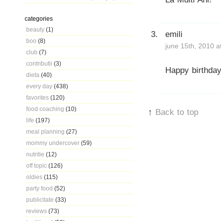
categories
beauty
(1)
emili
boo
(8)
june 15th, 2010 a
club
(7)
contributii
(3)
Happy birthday,
dieta
(40)
every day
(438)
favorites
(120)
food coaching
(10)
↑
Back to top
life
(197)
meal planning
(27)
mommy undercover
(59)
nutritie
(12)
off topic
(126)
oldies
(115)
party food
(52)
publicitate
(33)
reviews
(73)