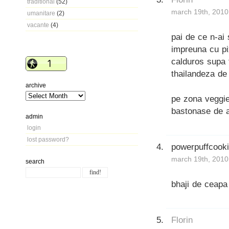
traditional
(52)
march 19th, 2010
umanitare
(2)
vacante
(4)
pai de ce n-ai
impreuna cu pi
calduros supa 
thailandeza de
archive
pe zona veggie
bastonase de a
admin
login
lost password?
powerpuffcook
march 19th, 2010
search
bhaji de ceap
Florin