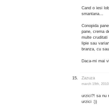
Cand o iesi lob
smantana…
Conopida pane,
pane, crema de
multe cruditati
lipie sau vari
branza, cu sau
Daca-mi mai vin
Zazuza
march 19th, 2010
urzici?! sa nu 
urzici :))