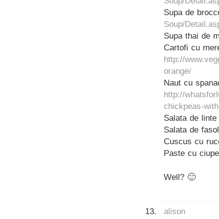
Soup/Detail.as
Supa de brocco
Soup/Detail.as
Supa thai de m
Cartofi cu mere
http://www.ve
orange/
Naut cu spana
http://whatsfo
chickpeas-with
Salata de linte
Salata de faso
Cuscus cu ruco
Paste cu ciupe
Well? 🙂
alison