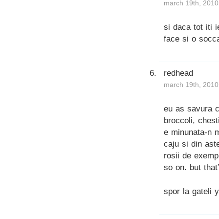
march 19th, 2010
si daca tot iti 
face si o socc
redhead
march 19th, 2010
eu as savura co
broccoli, ches
e minunata-n m
caju si din ast
rosii de exempl
so on. but that
spor la gateli