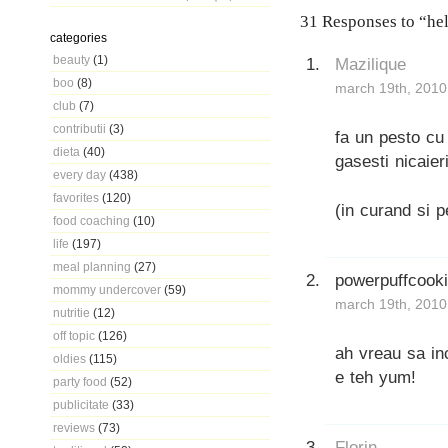
31 Responses to “he
categories
beauty
(1)
Mazilique
boo
(8)
march 19th, 2010
club
(7)
contributii
(3)
fa un pesto cu 
dieta
(40)
gasesti nicaie
every day
(438)
favorites
(120)
(in curand si p
food coaching
(10)
life
(197)
meal planning
(27)
powerpuffcook
mommy undercover
(59)
march 19th, 2010
nutritie
(12)
off topic
(126)
ah vreau sa inc
oldies
(115)
e teh yum!
party food
(52)
publicitate
(33)
reviews
(73)
Florin