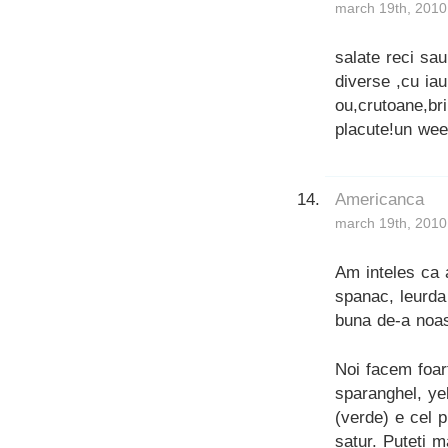
march 19th, 2010
salate reci sau
diverse ,cu iau
ou,crutoane,br
placute!un wee
Americanca
march 19th, 2010
Am inteles ca 
spanac, leurda 
buna de-a noas
Noi facem foar
sparanghel, ye
(verde) e cel 
satur. Puteti 