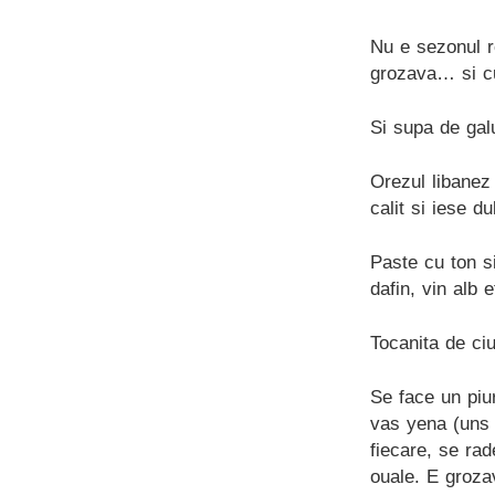
Nu e sezonul ro
grozava… si c
Si supa de g
Orezul libanez 
calit si iese d
Paste cu ton si
dafin, vin alb e
Tocanita de ci
Se face un piur
vas yena (uns 
fiecare, se ra
ouale. E groza