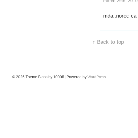
march 29th, 2010
mda..noroc ca
↑
Back to top
© 2026
Theme Blass by 1000ff | Powered by
WordPress