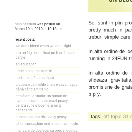
So, sunt in plin p
help needed!
was posted on
March 19th, 2010
at
10.18am
..
pretty much in pa
treburi simple car
recent posts:
we don’t bleed when we don’t fight
In alta ordine de id
era un frig de te citeai pe tine. în toate
cărțile.
running in 24FUN t
an education
unde s-a ajuns, dom’le
In alta ordine de 
aprilie, după apocalipsă
sfideaza gravita
credeam că midlife crisis e ceva nașpa.
promisiune de grat
până când am trăit-o.
p p y.
desfătare la studio: un roman de
aventuri coproducție mazi-peasy,
pentru suflete boeme și minți
decadente
tags:
off topic
31 
hummus de mazăre easy peasy
să ne cunoaștem mai bine, oracol-style
mâncare de dovlecei cu porc și quinoa