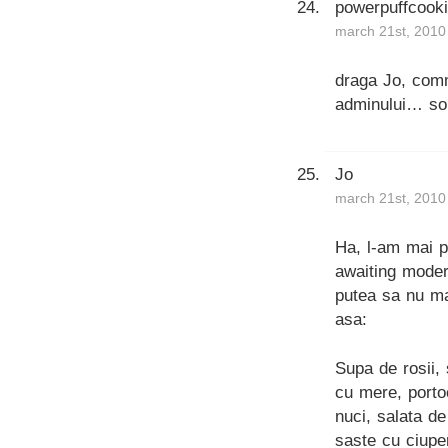
powerpuffcook
march 21st, 2010
draga Jo, comm
adminului… so 
Jo
march 21st, 2010
Ha, l-am mai p
awaiting moder
putea sa nu ma
asa:
Supa de rosii, 
cu mere, portoc
nuci, salata d
saste cu ciupe