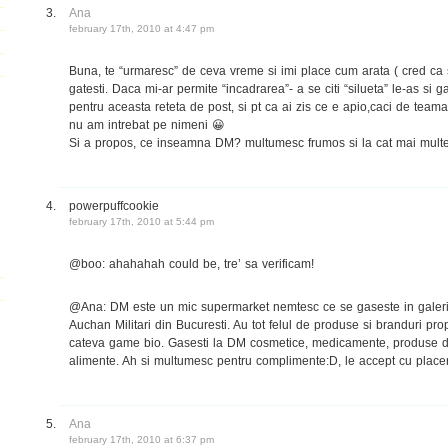
Ana
february 17th, 2010 at 4:47 pm
Buna, te “urmaresc” de ceva vreme si imi place cum arata ( cred ca s
gatesti. Daca mi-ar permite “incadrarea”- a se citi “silueta” le-as si ga
pentru aceasta reteta de post, si pt ca ai zis ce e apio,caci de team
nu am intrebat pe nimeni 😀
Si a propos, ce inseamna DM? multumesc frumos si la cat mai multe 
powerpuffcookie
february 17th, 2010 at 5:44 pm
@boo: ahahahah could be, tre’ sa verificam!
@Ana: DM este un mic supermarket nemtesc ce se gaseste in galeri
Auchan Militari din Bucuresti. Au tot felul de produse si branduri propr
cateva game bio. Gasesti la DM cosmetice, medicamente, produse 
alimente. Ah si multumesc pentru complimente:D, le accept cu placer
Ana
february 17th, 2010 at 6:37 pm