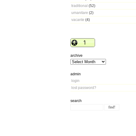
traditional
(52)
umanitare
(2)
vacante
(4)
archive
admin
login
lost password?
search