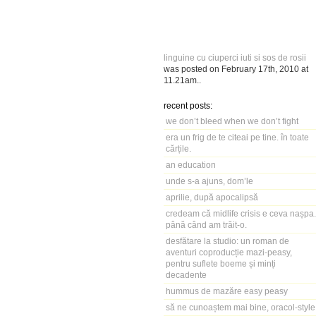
linguine cu ciuperci iuti si sos de rosii
was posted on
February 17th, 2010
at
11.21am
..
recent posts:
we don’t bleed when we don’t fight
era un frig de te citeai pe tine. în toate
cărțile.
an education
unde s-a ajuns, dom’le
aprilie, după apocalipsă
credeam că midlife crisis e ceva nașpa.
până când am trăit-o.
desfătare la studio: un roman de
aventuri coproducție mazi-peasy,
pentru suflete boeme și minți
decadente
hummus de mazăre easy peasy
să ne cunoaștem mai bine, oracol-style