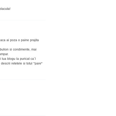
lacuta!
daca ai poza o paine prajita
 bulion si condimente, mai
umpar.
i lua blogu la puricat ca`l
escrii retetele si totul *pare*