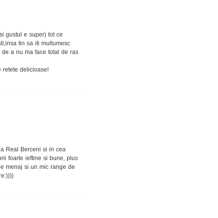
i gustul e super) tot ce
ti,insa tin sa iti multumesc
a de a nu ma face total de ras
retete delicioase!
a Real Berceni si in cea
ii foarte ieftine si bune, plus
de menaj si un mic range de
e:))))