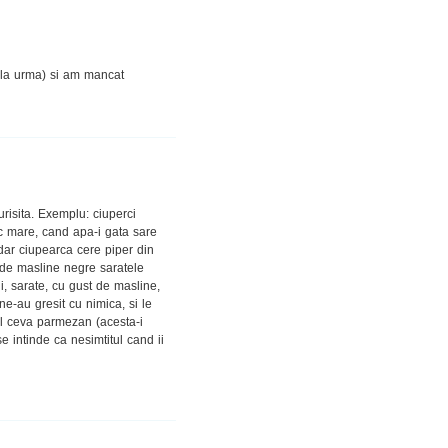
 la urma) si am mancat
risita. Exemplu: ciuperci
oc mare, cand apa-i gata sare
 dar ciupearca cere piper din
 de masline negre saratele
i, sarate, cu gust de masline,
ne-au gresit cu nimica, si le
al ceva parmezan (acesta-i
e intinde ca nesimtitul cand ii