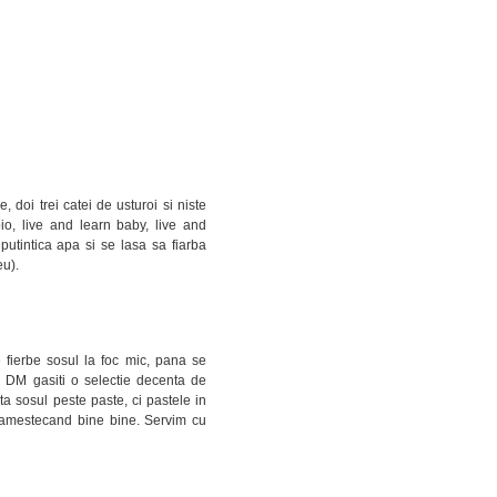
 doi trei catei de usturoi si niste
o, live and learn baby, live and
 putintica apa si se lasa sa fiarba
eu).
fierbe sosul la foc mic, pana se
 DM gasiti o selectie decenta de
ta sosul peste paste, ci pastele in
l, amestecand bine bine. Servim cu