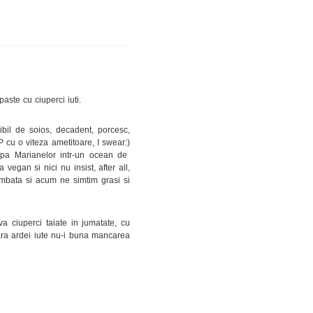
aste cu ciuperci iuti.
il de soios, decadent, porcesc,
IP cu o viteza ametitoare, I swear:)
apa Marianelor intr-un ocean de
egan si nici nu insist, after all,
mbata si acum ne simtim grasi si
a ciuperci taiate in jumatate, cu
 (fara ardei iute nu-i buna mancarea