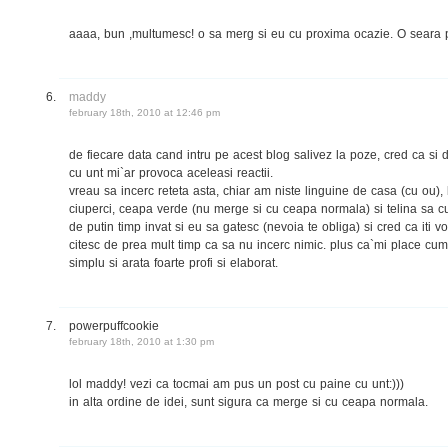
aaaa, bun ,multumesc! o sa merg si eu cu proxima ocazie. O seara p
maddy
february 18th, 2010 at 12:46 pm
de fiecare data cand intru pe acest blog salivez la poze, cred ca si 
cu unt mi`ar provoca aceleasi reactii.
vreau sa incerc reteta asta, chiar am niste linguine de casa (cu ou),
ciuperci, ceapa verde (nu merge si cu ceapa normala) si telina sa c
de putin timp invat si eu sa gatesc (nevoia te obliga) si cred ca iti vo
citesc de prea mult timp ca sa nu incerc nimic. plus ca`mi place cum d
simplu si arata foarte profi si elaborat.
powerpuffcookie
february 18th, 2010 at 1:30 pm
lol maddy! vezi ca tocmai am pus un post cu paine cu unt:)))
in alta ordine de idei, sunt sigura ca merge si cu ceapa normala.