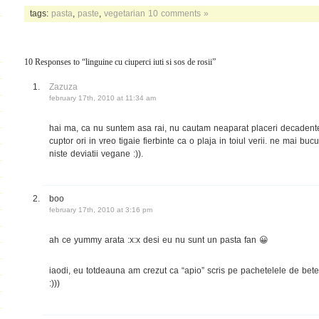
tags:
pasta
,
paste
,
vegetarian
10 comments »
10 Responses to “linguine cu ciuperci iuti si sos de rosii”
Zazuza
february 17th, 2010 at 11:34 am
hai ma, ca nu suntem asa rai, nu cautam neaparat placeri decadente 
cuptor ori in vreo tigaie fierbinte ca o plaja in toiul verii. ne mai b
niste deviatii vegane :)).
boo
february 17th, 2010 at 3:16 pm
ah ce yummy arata :x:x desi eu nu sunt un pasta fan 😀
iaodi, eu totdeauna am crezut ca “apio” scris pe pachetelele de bete
:)))