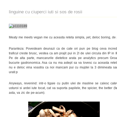
linguine cu ciuperci iuti si sos de rosii
Meaty me meets vegan me cu aceasta reteta simpla, yet, deloc boring, de p
Paranteza: Povesteam deunazi ca de cate ori pun pe blog ceva incredib
traficul creste brusc, vestea ca am prajit pui in 2l de ulei circula din IP in 
Pe de alta parte, mancarurile dietetice arata pe analytics precum Gro
bucurie gastronomica. Asa ca nu ma astept sa va lovesc cu aceasta reteta v
nu e deloc vina voastra ca noi mancam pui cu mujdei la 3 dimineata sa
urati:p
Anyways, revenind: intr-o tigaie cu putin ulei de masline se calesc catev
usturoi si ardei iute tocat, cat va suporta papilele, the spicier, the better
asta, va zic de pe-acum).