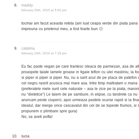
maddy
february 20th, 2010 at 5:00 pm
tocmai am facut aceasta reteta (am luat ceapa verde din piata pana
impreuna cu prietenul meu, a fost foarte bun 🙂
catalina
february 24th, 2010 at 7:18 pm
Eu fac paste vegan pe care trantesc oleaca de parmezan, asa de afu
proaspete taiate lamele groase in tigaie teflon cu ulei masliniu, la f
si piper si piper si piper. Nu, nu a sarit acul de pe placa de patefon
cel negru rasnit acusica mai mare asa. Intre timp maltratam o mana
(preferatele mele sunt cele naturale – asa le zice pe la piata, maroni
nu “dietetice”) Le taiem de pe sambure, in elipse, cu tandrete ca nu 
aruncam peste ciuperci, apoi urmeaza pastele scurse rapid si la fin
idealul, dar merge orice cascavalut din cel de se topeste frumos, si s
propunem o plimbare spre gura)
No, sa aveti pofta!
lucia