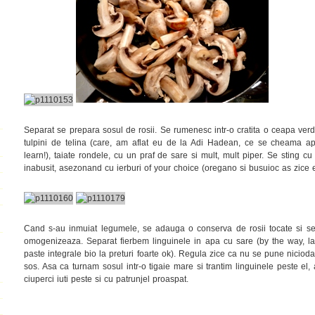
Separat se prepara sosul de rosii. Se rumenesc intr-o cratita o ceapa verde,
tulpini de telina (care, am aflat eu de la Adi Hadean, ce se cheama api
learn!), taiate rondele, cu un praf de sare si mult, mult piper. Se sting cu
inabusit, asezonand cu ierburi of your choice (oregano si busuioc as zice 
Cand s-au inmuiat legumele, se adauga o conserva de rosii tocate si se 
omogenizeaza. Separat fierbem linguinele in apa cu sare (by the way, la
paste integrale bio la preturi foarte ok). Regula zice ca nu se pune nicioda
sos. Asa ca turnam sosul intr-o tigaie mare si trantim linguinele peste e
ciuperci iuti peste si cu patrunjel proaspat.