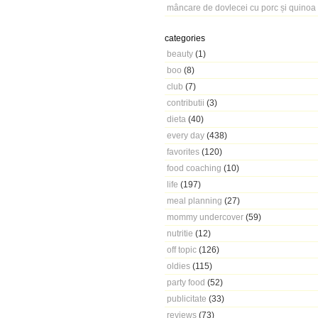
mâncare de dovlecei cu porc și quinoa
categories
beauty
(1)
boo
(8)
club
(7)
contributii
(3)
dieta
(40)
every day
(438)
favorites
(120)
food coaching
(10)
life
(197)
meal planning
(27)
mommy undercover
(59)
nutritie
(12)
off topic
(126)
oldies
(115)
party food
(52)
publicitate
(33)
reviews
(73)