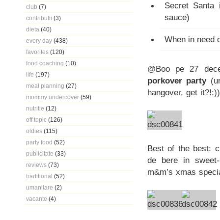
Secret Santa 
club
(7)
sauce)
contributii
(3)
dieta
(40)
When in need of
every day
(438)
favorites
(120)
food coaching
(10)
@Boo pe 27 dec
life
(197)
porkover party
(un
meal planning
(27)
hangover, get it?!:))
mommy undercover
(59)
nutritie
(12)
off topic
(126)
oldies
(115)
party food
(52)
Best of the best: 
publicitate
(33)
de bere in sweet-c
reviews
(73)
m&m’s xmas special
traditional
(52)
umanitare
(2)
vacante
(4)