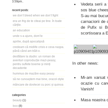
3.59pm
..
Vedeta serii a
sos blue chees
recent posts:
S-au mai bucur
we don’t bleed when we don’t fight
carnaciorii de 
era un frig de te citeai pe tine. în toate
cărțile.
de Pufix si Bu
an education
scortisoara a Em
unde s-a ajuns, dom’le
aprilie, după apocalipsă
credeam că midlife crisis e ceva nașpa.
până când am trăit-o.
desfătare la studio: un roman de
aventuri coproducție mazi-peasy,
In other news:
pentru suflete boeme și minți
decadente
hummus de mazăre easy peasy
Mi-am varsat v
să ne cunoaștem mai bine, oracol-style
ocazie cu car
mâncare de dovlecei cu porc și quinoa
Vanish!
categories
Masa noastra 
beauty
(1)
boo
(8)