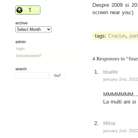
Despre 2009 si 20
screen near you:)
archive
tags:
Craciun
,
par
admin
login
lost password?
4 Responses to “four
search
bluelle
january 2nd, 201
MMMMMMM….toat
La multi ani si
Mihai
january 2nd, 201