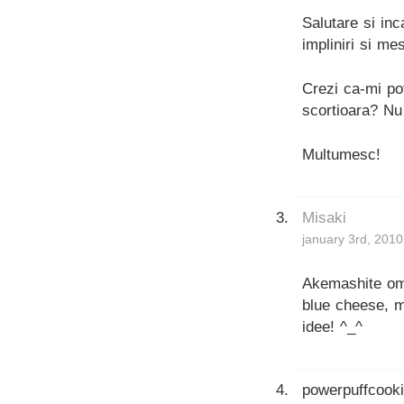
Salutare si in
impliniri si me
Crezi ca-mi pot
scortioara? Nu
Multumesc!
Misaki
january 3rd, 2010
Akemashite ome
blue cheese, m
idee! ^_^
powerpuffcook