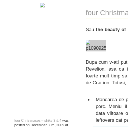
four Christma
Sau
the beauty of
Dupa cum v-ati putu
Revelion, asa ca i
foarte mult timp s
de Craciun. Totusi, 
Mancarea de pe
porc. Meniul i
data viitoare 
leftovers cat p
four Christmases – strike 3 & 4
was
posted on
December 30th, 2009
at