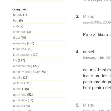
categories
beauty
(1)
Mishu
boo
(8)
march 30th, 2009
club
(7)
contributii
(3)
Pe o zi libera
dieta
(40)
every day
(438)
favorites
(120)
daniel
food coaching
(10)
february 14th, 20
life
(197)
meal planning
(27)
cei mai buni mi
mommy undercover
(59)
luat si au fost
nutritie
(12)
pastrama de pu
off topic
(126)
buni pentru det
oldies
(115)
party food
(52)
publicitate
(33)
Mishu
reviews
(73)