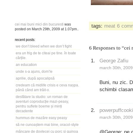
cei mai buni mici din bucuresti
was
tags:
meat
6 comm
posted on
March 29th, 2009
at
1.07pm
..
recent posts:
we don’t bleed when we don’t fight
6 Responses to “cei 
era un frig de te citeai pe tine. în toate
cărțile.
George Zafiu
an education
march 30th, 2009
unde s-a ajuns, dom’le
aprilie, după apocalipsă
Buni, nu zic. D
credeam că midlife crisis e ceva nașpa.
schimbi clasam
până când am trăit-o.
desfătare la studio: un roman de
aventuri coproducție mazi-peasy,
pentru suflete boeme și minți
powerpuffcook
decadente
march 30th, 2009
hummus de mazăre easy peasy
să ne cunoaștem mai bine, oracol-style
@George: pe 
mâncare de dovlecei cu porc și quinoa