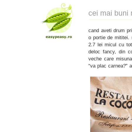
cei mai buni 
cand aveti drum pr
o portie de mititei
2.7 lei micul cu to
deloc fancy, din c
veche care misuna p
“va plac carnea?” a