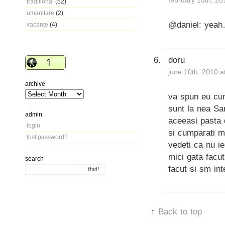
february 15th, 20
traditional
(52)
umanitare
(2)
@daniel: yeah
vacante
(4)
doru
june 10th, 2010 a
archive
va spun eu cum
sunt la nea Sa
admin
aceeasi pasta d
login
si cumparati mi
lost password?
vedeti ca nu ie
mici gata facu
search
facut si sm int
↑
Back to top