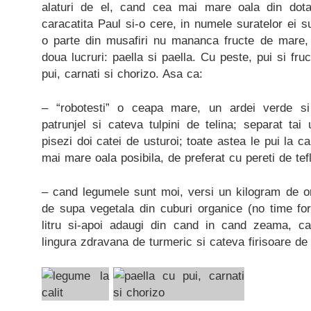
alaturi de el, cand cea mai mare oala din dot
caracatita Paul si-o cere, in numele suratelor ei su
o parte din musafiri nu mananca fructe de mare,
doua lucruri: paella si paella. Cu peste, pui si fr
pui, carnati si chorizo. Asa ca:
– “robotesti” o ceapa mare, un ardei verde si
patrunjel si cateva tulpini de telina; separat tai
pisezi doi catei de usturoi; toate astea le pui la ca
mai mare oala posibila, de preferat cu pereti de tef
– cand legumele sunt moi, versi un kilogram de orez
de supa vegetala din cuburi organice (no time for 
litru si-apoi adaugi din cand in cand zeama, c
lingura zdravana de turmeric si cateva firisoare de so