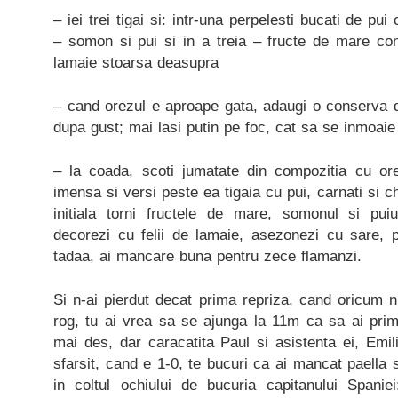
– iei trei tigai si: intr-una perpelesti bucati de pui
– somon si pui si in a treia – fructe de mare con
lamaie stoarsa deasupra
– cand orezul e aproape gata, adaugi o conserva d
dupa gust; mai lasi putin pe foc, cat sa se inmoai
– la coada, scoti jumatate din compozitia cu or
imensa si versi peste ea tigaia cu pui, carnati si c
initiala torni fructele de mare, somonul si puiu
decorezi cu felii de lamaie, asezonezi cu sare, pip
tadaa, ai mancare buna pentru zece flamanzi.
Si n-ai pierdut decat prima repriza, cand oricum n
rog, tu ai vrea sa se ajunga la 11m ca sa ai prim
mai des, dar caracatita Paul si asistenta ei, Emil
sfarsit, cand e 1-0, te bucuri ca ai mancat paella s
in coltul ochiului de bucuria capitanului Span