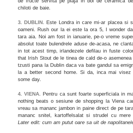
de fructe servita pe plaja in bol de ceramica de
chiloti de baie.
3. DUBLIN.
Este Londra in care mi-ar placea si sa
oameni. Rush our la ei este la ora 5, I wonder da
tara aia. Noi am fost in ianuarie, pe-o vreme sup
absolut toate bulendrele aduse de-acasa, ne clanta
in tot acest timp, irlandezele defilau in fuste col
that Irish Stout de le tinea de cald de-o asemene
tzusti pana la Dublin daca va bate gandul sa emig
la a better second home. Si da, inca mai vise
some day.
4. VIENA.
Pentru ca sunt foarte superficiala in m
nothing beats o sesiune de shopping la Viena ca
vreau sa mananc jambon in paine direct de pe tara
mananc snitel, kartoffelsalat si strudel cu mere 
Later edit: cum am putut oare sa uit de napolitane