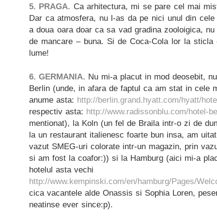
5. PRAGA.
Ca arhitectura, mi se pare cel mai mis
Dar ca atmosfera, nu l-as da pe nici unul din cel
a doua oara doar ca sa vad gradina zooloigica, nu
de mancare – buna. Si de Coca-Cola lor la sticla
lume!
6. GERMANIA.
Nu mi-a placut in mod deosebit, nu
Berlin (unde, in afara de faptul ca am stat in cele m
anume asta:
http://berlin.grand.hyatt.com/hyatt/hote
respectiv asta:
http://www.radissonblu.com/hotel-ber
mentionat), la Koln (un fel de Braila intr-o zi de d
la un restaurant italienesc foarte bun insa, am uita
vazut SMEG-uri colorate intr-un magazin, prin vazut
si am fost la coafor:)) si la Hamburg (aici mi-a pla
hotelul asta vechi
http://www.kempinski.com/en/hamburg/Pages/Wel
cica vacantele alde Onassis si Sophia Loren, pe
neatinse ever since:p).