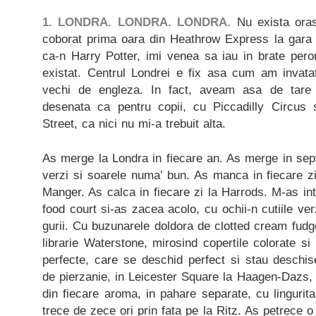
1. LONDRA. LONDRA. LONDRA.
Nu exista ora
coborat prima oara din Heathrow Express la gara 
ca-n Harry Potter, imi venea sa iau in brate pero
existat. Centrul Londrei e fix asa cum am invatat
vechi de engleza. In fact, aveam asa de tare i
desenata ca pentru copii, cu Piccadilly Circus 
Street, ca nici nu mi-a trebuit alta.
As merge la Londra in fiecare an. As merge in sep
verzi si soarele numa’ bun. As manca in fiecare z
Manger. As calca in fiecare zi la Harrods. M-as i
food court si-as zacea acolo, cu ochii-n cutiile verz
gurii. Cu buzunarele doldora de clotted cream fudge
librarie Waterstone, mirosind copertile colorate si
perfecte, care se deschid perfect si stau deschis
de pierzanie, in Leicester Square la Haagen-Dazs
din fiecare aroma, in pahare separate, cu linguri
trece de zece ori prin fata pe la Ritz. As petrece 