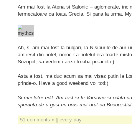
Am mai fost la Atena si Salonic – aglomerate, incins
fermecatoare ca toata Grecia. Si pana la urma, Myt
Ah, si-am mai fost la bulgari, la Nisipurile de aur 
am iesit din hotel, noroc ca hotelul era foarte mist
Sozopol, sa vedem care-i treaba pe-acolo;)
Asta a fost, ma duc acum sa mai visez putin la Lo
prinde-o. Have a good weekend voi toti:)
Si mai later edit: Am fost si la Varsovia si odata c
speranta de a gasi un oras mai urat ca Bucurestiul
51 comments »
|
every day