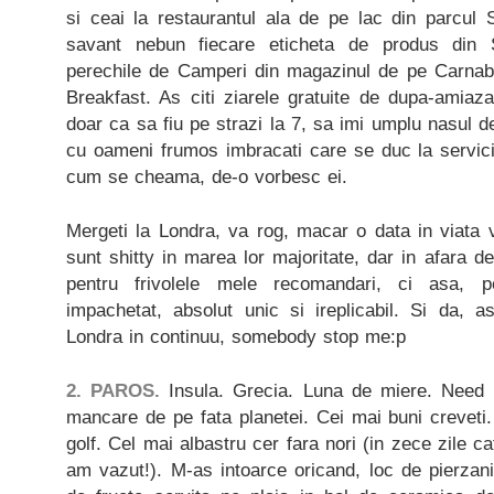
si ceai la restaurantul ala de pe lac din parcul
savant nebun fiecare eticheta de produs din 
perechile de Camperi din magazinul de pe Carnab
Breakfast. As citi ziarele gratuite de dupa-amiaz
doar ca sa fiu pe strazi la 7, sa imi umplu nasul d
cu oameni frumos imbracati care se duc la servici
cum se cheama, de-o vorbesc ei.
Mergeti la Londra, va rog, macar o data in viata 
sunt shitty in marea lor majoritate, dar in afara de
pentru frivolele mele recomandari, ci asa, pe
impachetat, absolut unic si ireplicabil. Si da,
Londra in continuu, somebody stop me:p
2. PAROS.
Insula. Grecia. Luna de miere. Need
mancare de pe fata planetei. Cei mai buni creveti
golf. Cel mai albastru cer fara nori (in zece zile c
am vazut!). M-as intoarce oricand, loc de pierzanie