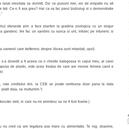
lasat vreodata sa dormiti. Da’ ce puisorii mei, voi de empatie nu ati
tati. Ce-o fi asa greu? Hai ca va fac parul tzutzulug si o demonstratie
.”
shu) sfarseste prin a face planton la gradina zoologica cu un singur
 gandesc. Imi fac un sandvis cu sunca si unt, infulec pe intuneric si
a oamenii care twitteresc despre Vocea sunt retardati, ups!).
 s-a dovedit a fi aceea ca o chestie balegoasa in capul meu, al carei
apusa de plastic, este acea treaba de care are nevoie femeia cand e
e)
nt, rata creditului dvs. la CEB se poate rambursa doar pana la data
 platit deja, va multumim.”)
ecutei vieti, in care nu-mi amintesc sa ne fi fost foame.)
eu nu cred ca are legatura asa mare cu alimentatia. Te rog, doamne,