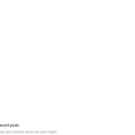
recent posts:
we don’t bleed when we don’t fight