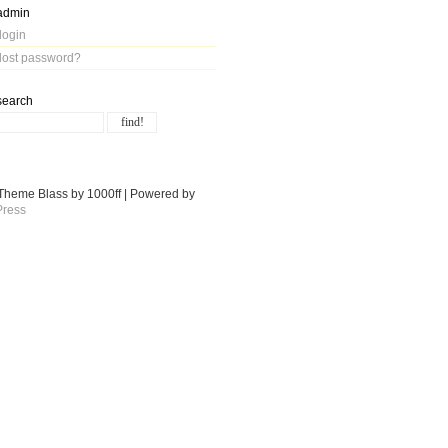
admin
login
lost password?
search
Theme Blass by 1000ff | Powered by
ress