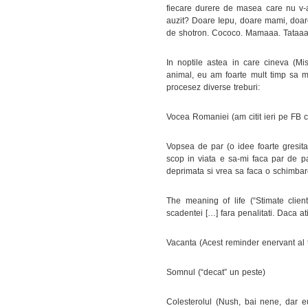
fiecare durere de masea care nu v-a 
auzit? Doare Iepu, doare mami, doare 
de shotron. Cococo. Mamaaa. Tataaa
In noptile astea in care cineva (Mi
animal, eu am foarte mult timp sa ma
procesez diverse treburi:
Vocea Romaniei (am citit ieri pe FB c
Vopsea de par (o idee foarte gresita
scop in viata e sa-mi faca par de p
deprimata si vrea sa faca o schimbar
The meaning of life (“Stimate clie
scadentei […] fara penalitati. Daca ati
Vacanta (Acest reminder enervant al tr
Somnul (“decat” un peste)
Colesterolul (Nush, bai nene, dar 