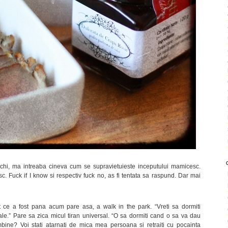
echi, ma intreaba cineva cum se supravietuieste inceputului mamicesc.
. Fuck if I know si respectiv fuck no, as fi tentata sa raspund. Dar mai
Tot ce a fost pana acum pare asa, a walk in the park. “Vreti sa dormiti
e.” Pare sa zica micul tiran universal. “O sa dormiti cand o sa va dau
mbine? Voi stati atarnati de mica mea persoana si retraiti cu pocainta