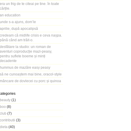
era un frig de te citeai pe tine. în toate
cărțile.
an education
unde s-a ajuns, dom’le
aprilie, după apocalipsă
credeam că midlife crisis e ceva nașpa.
până când am trăit-o.
desfătare la studio: un roman de
aventuri coproducție mazi-peasy,
pentru suflete boeme și minți
decadente
hummus de mazăre easy peasy
să ne cunoaștem mai bine, oracol-style
mâncare de dovlecei cu porc și quinoa
categories
beauty
(1)
boo
(8)
club
(7)
contributii
(3)
dieta
(40)