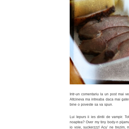
Intr-un comentariu la un post mai v
Altcineva ma intreaba daca mai gatesc
bine o poveste sa va spun.
Lui Iepurs ii ies dintii de vampir. 
noaptea? Over my tiny body-n pijamal
io voie, suckerzzz! Acu’ ne trezim, 