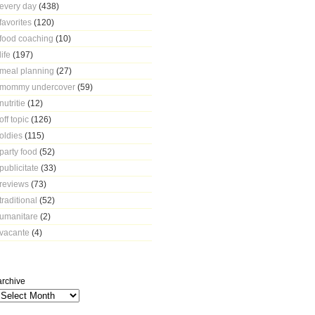
every day
(438)
favorites
(120)
food coaching
(10)
life
(197)
meal planning
(27)
mommy undercover
(59)
nutritie
(12)
off topic
(126)
oldies
(115)
party food
(52)
publicitate
(33)
reviews
(73)
traditional
(52)
umanitare
(2)
vacante
(4)
archive