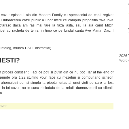
 vazut episodul ala din Modern Family cu spectacolul de copii regizat
 intoarcerea catre public a unor litere ce compun propozitia “We love
tarasc daca am ras mai tare la faza asta, sau la aia cand Mitch
el cu racheta de tenis, in timp ce pe fundal canta Ave Maria. Dap, I
 inteleg, munca ESTE distractia!)
2026
IESTI?
WordP
proces constient. Faci ce poti si putin din ce nu poti. Iar at the end of
prinde ora 1:22 stuffing your face cu mezeluri si compunand scrisori
e ghemuiesti pur si simplu la pieptul urias al unei vieti pe care ai fost
. In tot cazul, nu te suna niciodata de la relatii dumnezeiesti cu clientii
a.
over