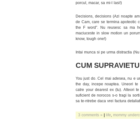
porcul, macar, sa mi-l lasi!)
Decisions, decisions (Azi noapte am
de Cam, care se termina apoteotic cu
the F word”. Nu reusesc sa ma ho
maciuceste in slow motion un porumb
know, tough one!)
Intai munca si pe urma distractia (Nu
CUM SUPRAVIETU
You just do. Cel mai adesea, nu e un 
the day, incepe noaptea. Uneori te 
catre your dearest ex (tu). Alteori t
suficient de norocos s-o tragi la sorti
sa te-ntrebe daca vrei factura detaliat
3 comments »
|
life
,
mommy underc