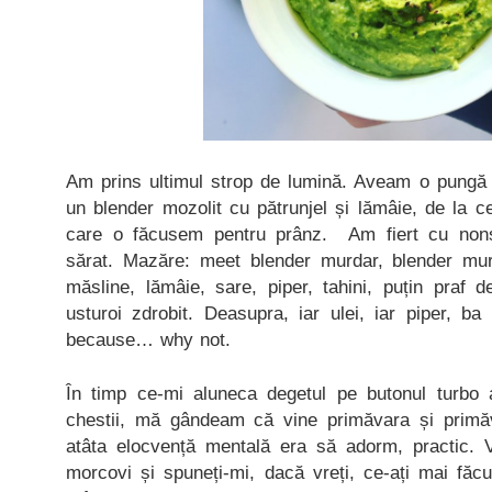
Am prins ultimul strop de lumină. Aveam o pungă
un blender mozolit cu pătrunjel și lămâie, de la 
care o făcusem pentru prânz. Am fiert cu nonș
sărat. Mazăre: meet blender murdar, blender mu
măsline, lămâie, sare, piper, tahini, puțin praf 
usturoi zdrobit. Deasupra, iar ulei, iar piper, ba 
because… why not.
În timp ce-mi aluneca degetul pe butonul turbo a
chestii, mă gândeam că vine primăvara și prim
atâta elocvență mentală era să adorm, practic. Vo
morcovi și spuneți-mi, dacă vreți, ce-ați mai făc