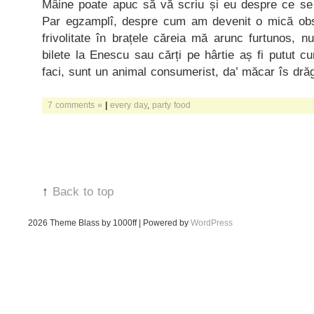
Mâine poate apuc să vă scriu și eu despre ce se
Par egzamplî, despre cum am devenit o mică obs
frivolitate în brațele căreia mă arunc furtunos, 
bilete la Enescu sau cărți pe hârtie aș fi putut c
faci, sunt un animal consumerist, da’ măcar îs dră
7 comments »
|
every day
,
party food
↑
Back to top
2026
Theme Blass by 1000ff | Powered by
WordPress