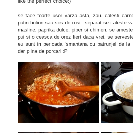
like the perfect choice:)
se face foarte usor varza asta, zau. calesti car
putin bulion sau sos de rosii. separat se caleste va
masline, paprika dulce, piper si chimen. se amesteca
pui si o ceasca de orez fiert daca vrei. se servest
eu sunt in perioada ‘smantana cu patrunjel de la 
dar plina de porcarii:P