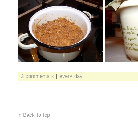
2 comments »
|
every day
↑
Back to top