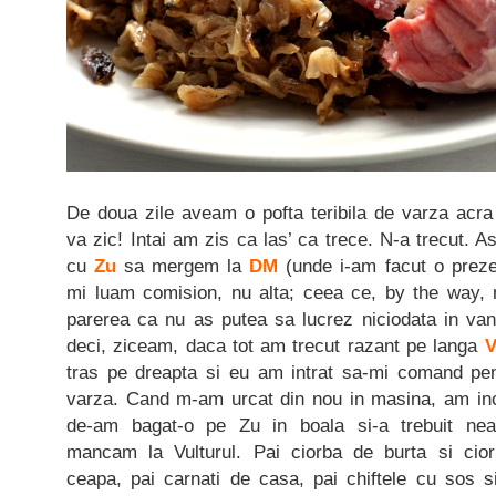
De doua zile aveam o pofta teribila de varza acra
va zic! Intai am zis ca las’ ca trece. N-a trecut. As
cu
Zu
sa mergem la
DM
(unde i-am facut o preze
mi luam comision, nu alta; ceea ce, by the way, 
parerea ca nu as putea sa lucrez niciodata in van
deci, ziceam, daca tot am trecut razant pe langa
V
tras pe dreapta si eu am intrat sa-mi comand pen
varza. Cand m-am urcat din nou in masina, am in
de-am bagat-o pe Zu in boala si-a trebuit ne
mancam la Vulturul. Pai ciorba de burta si cio
ceapa, pai carnati de casa, pai chiftele cu sos