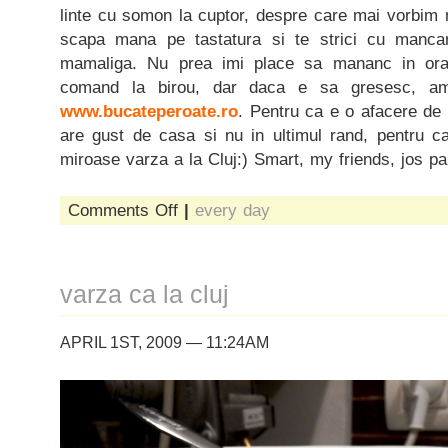
linte cu somon la cuptor, despre care mai vorbim no
scapa mana pe tastatura si te strici cu manca
mamaliga. Nu prea imi place sa mananc in ora
comand la birou, dar daca e sa gresesc, am 
www.bucateperoate.ro
. Pentru ca e o afacere de
are gust de casa si nu in ultimul rand, pentru 
miroase varza a la Cluj:) Smart, my friends, jos pal
on
Comments Off
|
every day
bucate
pe
facebook
varza ca la cluj
APRIL 1ST, 2009 — 11:24AM