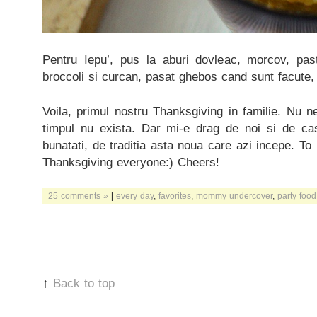
Pentru Iepu’, pus la aburi dovleac, morcov, past
broccoli si curcan, pasat ghebos cand sunt facute, g
Voila, primul nostru Thanksgiving in familie. Nu ne-
timpul nu exista. Dar mi-e drag de noi si de 
bunatati, de traditia asta noua care azi incepe. 
Thanksgiving everyone:) Cheers!
25 comments »
|
every day
,
favorites
,
mommy undercover
,
party food
↑
Back to top