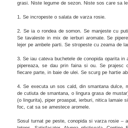
grasi. Niste legume de sezon. Niste sos care sa le
1. Se incropeste o salata de varza rosie.
2. Se ia o rondea de somon. Se manjeste cu putin
Se tavaleste in mix de ierburi aromate. Se pipe
lejer pe ambele parti. Se stropeste cu zeama de lam
3. Se iau cateva buchetele de conopida oparita in
pipereaza, se dau prin faina si ou. Se prajesc
fiecare parte, in baie de ulei. Se scurg pe hartie a
4. Se executa un sos cald, din smantana dulce, m
de cutiuta de smantana, o lingura grasa de mustar)
(o lingurita), piper proaspat, ierburi, nitica lamaie
foc, cat sa se amestece aromele.
Sosul turnat pe peste, conopida si varza rosie – a
Intens. Satisfacator. Alunga plictiseala. Contine 