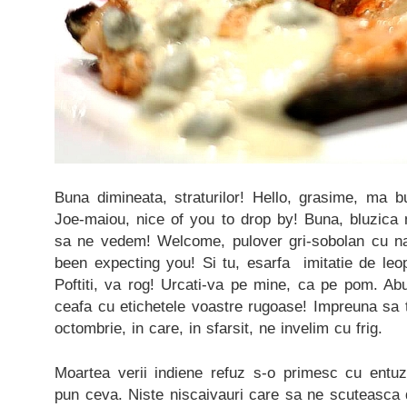
Buna dimineata, straturilor! Hello, grasime, ma 
Joe-maiou, nice of you to drop by! Buna, bluzica
sa ne vedem! Welcome, pulover gri-sobolan cu nast
been expecting you! Si tu, esarfa imitatie de leop
Poftiti, va rog! Urcati-va pe mine, ca pe pom. Abur
ceafa cu etichetele voastre rugoase! Impreuna sa 
octombrie, in care, in sfarsit, ne invelim cu frig.
Moartea verii indiene refuz s-o primesc cu entu
pun ceva. Niste niscaivauri care sa ne scuteasca d