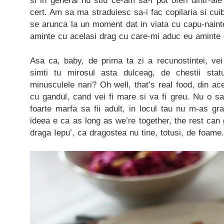
si in general nu stiu ce-am sa-i pot oferi dintr-ale
cert. Am sa ma straduiesc sa-i fac copilaria si cui
se arunca la un moment dat in viata cu capu-naint
aminte cu acelasi drag cu care-mi aduc eu aminte 
Asa ca, baby, de prima ta zi a recunostintei, ve
simti tu mirosul asta dulceag, de chestii statu
minusculele nari? Oh well, that’s real food, din ac
cu gandul, cand vei fi mare si va fi greu. Nu o s
foarte marfa sa fii adult, in locul tau nu m-as gra
ideea e ca as long as we’re together, the rest can go
draga Iepu’, ca dragostea nu tine, totusi, de foame.