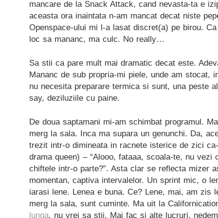
mancare de la Snack Attack, cand nevasta-ta e izip
aceasta ora inaintata n-am mancat decat niste pepe
Openspace-ului mi l-a lasat discret(a) pe birou. Ca
loc sa mananc, ma culc. No really…
Sa stii ca pare mult mai dramatic decat este. Adeva
Mananc de sub propria-mi piele, unde am stocat, in
nu necesita preparare termica si sunt, una peste a
say, deziluziile cu paine.
De doua saptamani mi-am schimbat programul. M
merg la sala. Inca ma supara un genunchi. Da, ac
trezit intr-o dimineata in racnete isterice de zici ca-
drama queen) – “Alooo, fataaa, scoala-te, nu vezi
chiftele intr-o parte?”. Asta clar se reflecta mizer 
momentan, captiva intervalelor. Un sprint mic, o len
iarasi lene. Lenea e buna. Ce? Lene, mai, am zis le
merg la sala, sunt cuminte. Ma uit la Californication
lunga
, nu vrei sa stii. Mai fac si alte lucruri, nede