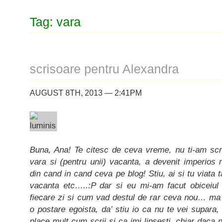
Tag: vara
scrisoare pentru Alexandra
AUGUST 8TH, 2013 — 2:41PM
Buna, Ana! Te citesc de ceva vreme, nu ti-am scr
vara si (pentru unii) vacanta, a devenit imperios 
din cand in cand ceva pe blog! Stiu, ai si tu viata t
vacanta etc…..:P dar si eu mi-am facut obiceiul 
fiecare zi si cum vad destul de rar ceva nou… ma i
o postare egoista, da’ stiu io ca nu te vei supara
place mult cum scrii si ca imi lipsesti, chiar dac