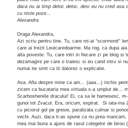
daca nu ai timp deloc deloc, desi eu nu cred asa
cu niste poze…
Alexandra
Draga Alexandra,
Azi scriu pentru tine. Tu, care mi-ai “scormonit” le
care ai trezit Leulcaredoarme. Ma rog, ca dupa aia 
alta poveste. Tu, care intri in fiecare zi pe blog si t
dezamagire pe care o traiesc si eu cand intru si n
numai tie simt ca iti datorez o explicatie.
Asa. Afla despre mine ca am… (aaa…) inchis pentr
zicem ca bucataria mea virtuala s-a umplut de… mo
Scarbosheniile dracului! Ei, ca sa le hamesesc, m
gunoi tot Zvacul. Era, oricum, expirat. Si iata-ma Zv
cu piciorul gol pe gresie, paralizata culinar si pon
vechi. Auzi, daca ti-as spune ca nu prea mancam,
mea mai buna a ajuns de rasul colegelor de birou (“H