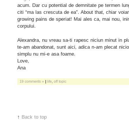
acum. Dar cu potential de demnitate pe termen lung
citi “ma las crescuta de ea”. About that, chiar voi
growing pains de speriat! Mai ales ca, mai nou, in
corpului.
Alexandra, nu vreau sa-ti rapesc niciun minut in pl
te-am abandonat, sunt aici, adica n-am plecat nicio
simplu nu mi-e asa foame.
Love,
Ana
19 comments »
|
life
,
off topic
↑
Back to top