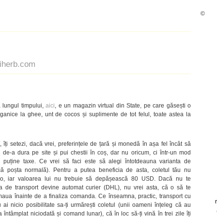
©
iherb.com
 lungul timpului,
aici
, e un magazin virtual din State, pe care găsești o
ganice la ghee, unt de cocos și suplimente de tot felul, toate astea la
, îți setezi, dacă vrei, preferințele de țară și monedă în așa fel încât să
ai de-a dura pe site și pui chestii în coș, dar nu oricum, ci într-un mod
i puține taxe. Ce vrei să faci este să alegi întotdeauna varianta de
ă poșta normală). Pentru a putea beneficia de asta, coletul tău nu
so, iar valoarea lui nu trebuie să depășească 80 USD. Dacă nu te
nta de transport devine automat curier (DHL), nu vrei asta, că o să te
rmaua înainte de a finaliza comanda. Ce înseamna, practic, transport cu
 nicio posibilitate sa-ți urmărești coletul (unii oameni înțeleg că au
întâmplat niciodată și comand lunar), că în loc să-ți vină în trei zile îți