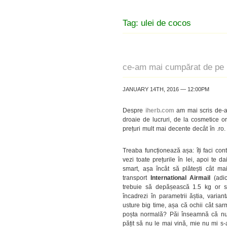
Tag: ulei de cocos
ce-am mai cumpărat de pe 
JANUARY 14TH, 2016 — 12:00PM
Despre
iherb.com
am mai scris de-a
droaie de lucruri, de la cosmetice or
prețuri mult mai decente decât în .ro.
Treaba funcționează așa: îți faci cont
vezi toate prețurile în lei, apoi te d
smart, așa încât să plătești cât ma
transport
International Airmail
(adic
trebuie să depășească 1.5 kg or 
încadrezi în parametrii ăștia, varia
usture big time, așa că ochii cât sa
poșta normală? Păi înseamnă că nu ai
pățit să nu le mai vină, mie nu mi s-a 