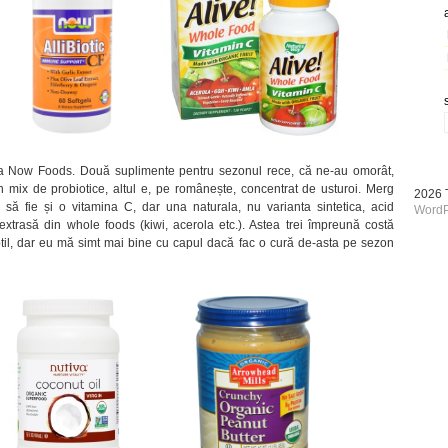
la Now Foods. Două suplimente pentru sezonul rece, că ne-au omorât,
 un mix de probiotice, altul e, pe românește, concentrat de usturoi. Merg
2026
să fie și o vitamina C, dar una naturala, nu varianta sintetica, acid
WordP
xtrasă din whole foods (kiwi, acerola etc.). Astea trei împreună costă
btil, dar eu mă simt mai bine cu capul dacă fac o cură de-asta pe sezon