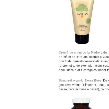
Cremă de mâini de la Madre Labs
de mâini pe care am încercat-o vreod
prin toate dermatocosmeticele scump
la promoție, de exemplu, acum costă
banii, dacă n-ar fi caraghios, under 
Strugurel organic Sierra Bees
. De 
ține ceva vreme. Îl împart cu Iepu, 
cacao, care miroase a desert), ca ori