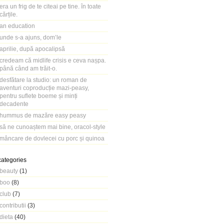
era un frig de te citeai pe tine. în toate
cărțile.
an education
unde s-a ajuns, dom’le
aprilie, după apocalipsă
credeam că midlife crisis e ceva nașpa.
până când am trăit-o.
desfătare la studio: un roman de
aventuri coproducție mazi-peasy,
pentru suflete boeme și minți
decadente
hummus de mazăre easy peasy
să ne cunoaștem mai bine, oracol-style
mâncare de dovlecei cu porc și quinoa
categories
beauty
(1)
boo
(8)
club
(7)
contributii
(3)
dieta
(40)