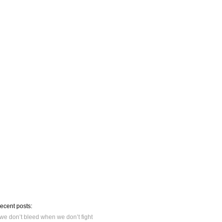
recent posts:
we don’t bleed when we don’t fight