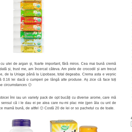
, cu ulei de argan și, foarte important, fără miros. Cea mai bună cremă
ată și, trust me, am încercat câteva. Am piele de crocodil și am trecut
e, de la Uriage până la Lipobase, total degeaba. Crema asta e veșnic
 0.16 lei dacă o cumperi pe lângă alte produse. Aș zice că face toți
the circumstances 🙂
obicei îmi iau un variety pack de opt bucăți cu diverse arome, care mă
în sensul că i le dau ei pe alea care nu-mi plac mie (gen ăla cu unt de
ce mamă bună, de altfel 🙂 Costă 20 de lei or so pachetul cu de toate.