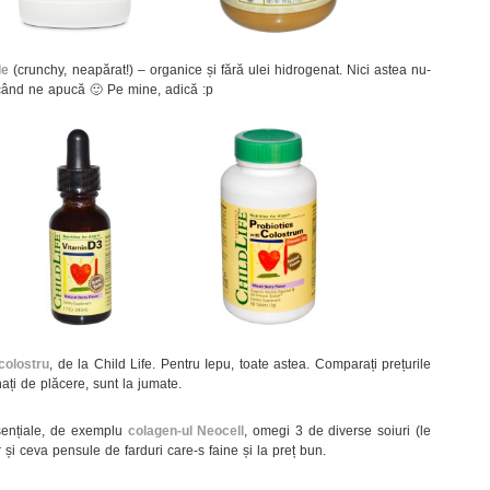
de
(crunchy, neapărat!) – organice și fără ulei hidrogenat. Nici astea nu-
 când ne apucă 🙂 Pe mine, adică :p
colostru
, de la Child Life. Pentru Iepu, toate astea. Comparați prețurile
nați de plăcere, sunt la jumate.
esențiale, de exemplu
colagen-ul Neocell
, omegi 3 de diverse soiuri (le
r și ceva pensule de farduri care-s faine și la preț bun.