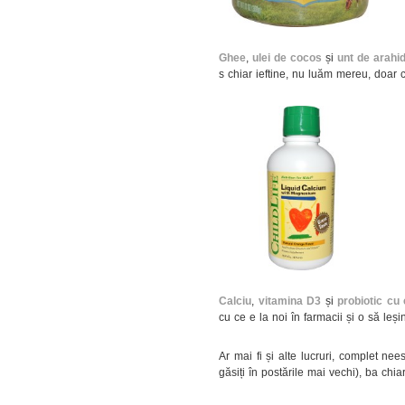
Ghee
,
ulei de cocos
și
unt de arahi
s chiar ieftine, nu luăm mereu, doar
Calciu
,
vitamina D3
și
probiotic cu 
cu ce e la noi în farmacii și o să leși
Ar mai fi și alte lucruri, complet ne
găsiți în postările mai vechi), ba chia