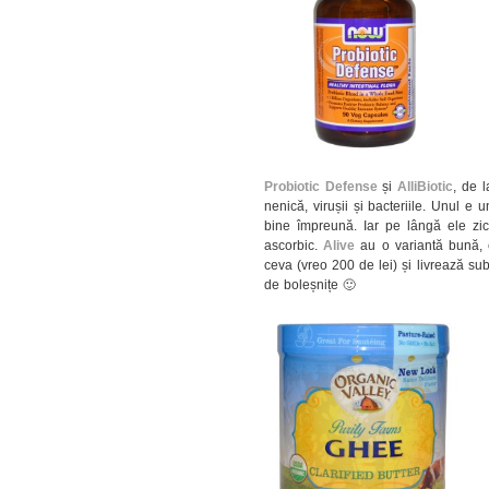
Probiotic Defense
și
AlliBiotic
, de 
nenică, virușii și bacteriile. Unul e
bine împreună. Iar pe lângă ele zic 
ascorbic.
Alive
au o variantă bună, e
ceva (vreo 200 de lei) și livrează su
de boleșnițe 🙂