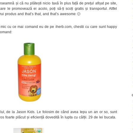
eamnă și că nu plătești nicio taxă în plus față de prețul afișat pe site,
are le promovează ei acolo, poți să-ți scoți gratis și transportul. Altfel
cărui produs and that’s that, and that’s awesome 🙂
c mic cu ce mai comand eu de pe iherb.com, chestii cu care sunt happy
ecomand:
lul, de la Jason Kids. Le folosim de când avea Iepu un an or so, sunt
os foarte plăcut și eficiență dovedită în lupta cu câlții. 29 de lei bucata.