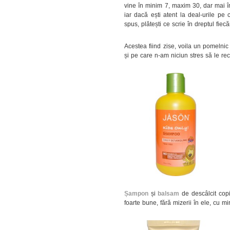
vine în minim 7, maxim 30, dar mai îns
iar dacă ești atent la deal-urile pe c
spus, plătești ce scrie în dreptul fie
Acestea fiind zise, voila un pomelni
și pe care n-am niciun stres să le r
Șampon
și
balsam
de descâlcit copi
foarte bune, fără mizerii în ele, cu mir