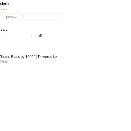
admin
login
lost password?
search
Theme Blass by 1000ff | Powered by
ress