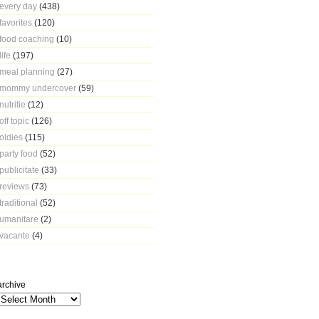
every day
(438)
favorites
(120)
food coaching
(10)
life
(197)
meal planning
(27)
mommy undercover
(59)
nutritie
(12)
off topic
(126)
oldies
(115)
party food
(52)
publicitate
(33)
reviews
(73)
traditional
(52)
umanitare
(2)
vacante
(4)
archive