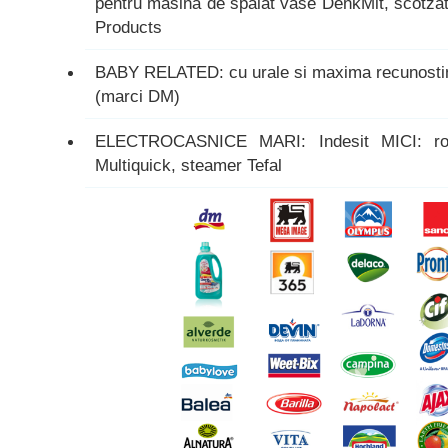
pentru masina de spalat vase DenkMit, scotzat
Products
BABY RELATED: cu urale si maxima recunostin
(marci DM)
ELECTROCASNICE MARI: Indesit MICI: rob
Multiquick, steamer Tefal