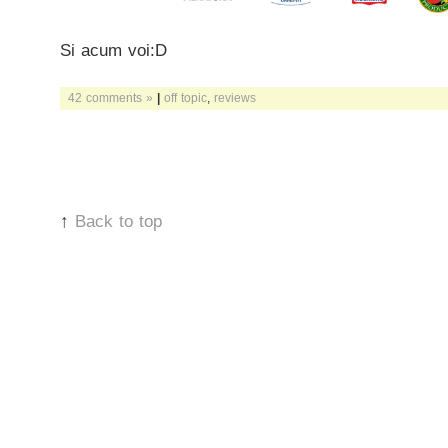
Si acum voi:D
42 comments »
|
off topic
,
reviews
↑
Back to top