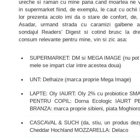
ureche si raman cu mine pana cand moartea ne va
in supermarket fiind, de exemplu, le caut cu ochii 
lor prezenta acolo imi da o stare de confort, de,
Asadar, urmand strada cu caramizi galbene a 
sondajul Readers’ Digest si cotind brusc la dre
consum relevante pentru mine, vin si zic asa:
SUPERMARKET: DM si MEGA IMAGE (nu pot al
mele se impart clar intre acestea doua)
UNT: Delhaize (marca proprie Mega Image)
LAPTE: Oly IAURT: Oly 2% cu probiotice S
PENTRU COPIL: Dorna Ecologic IAURT P
BRANZA: marca proprie sibieni, piata Moghioro
CASCAVAL & SUCH (da, stiu, un produs dezgus
Cheddar Hochland MOZZARELLA: Delaco