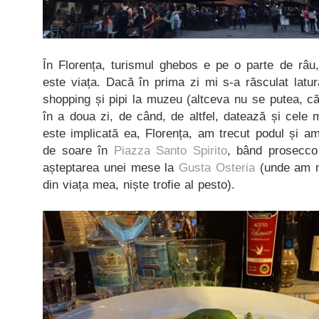
În Florența, turismul ghebos e pe o parte de râu,
este viața. Dacă în prima zi mi s-a răsculat latu
shopping și pipi la muzeu (altceva nu se putea, că
în a doua zi, de când, de altfel, datează și cele m
este implicată ea, Florența, am trecut podul și a
de soare în
Piazza Santo Spirito
, bând prosecco 
așteptarea unei mese la
Gusta Osteria
(unde am m
din viața mea, niște trofie al pesto).