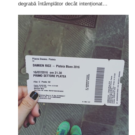
degrabă întâmplător decât intenționat…