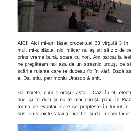
AICI! Aici mi-am lăsat procentual 33 virgulă 3 în 
mult mi-a plăcut, nici măcar nu aș sti să zic de 
prins vreme bună, soare cu nori. Am parcat la ieș
ne pregăteam noi așa de un strașnic urcuș, ce s
scările rulante care te duceau fix în vârf. Dacă 
e. Da, știu, patrimoniu Unesco & shit.
Băi băiete, cum e orașul ăsta… Cazi în el, efecti
duci și te duci și nu te mai oprești până în Pi
formă de evantai, care se proptește în turnul î
sus, eu și niște tătăiuți, practic, și da, mi-am făcut 