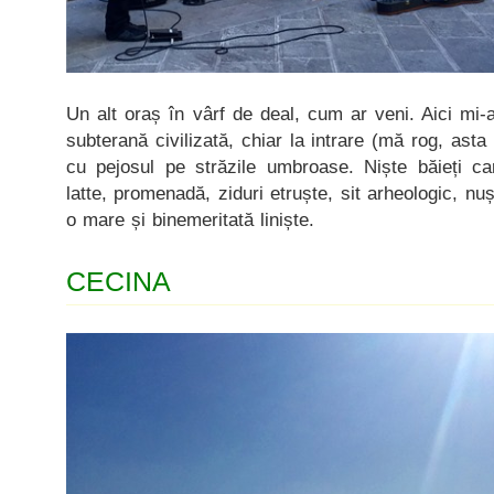
Un alt oraș în vârf de deal, cum ar veni. Aici mi-a
subterană civilizată, chiar la intrare (mă rog, asta 
cu pejosul pe străzile umbroase. Niște băieți car
latte, promenadă, ziduri etruște, sit arheologic, n
o mare și binemeritată liniște.
CECINA