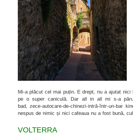
Mi-a plăcut cel mai puțin. E drept, nu a ajutat nici
pe o super caniculă. Dar all in all mi s-a părut
bad, zece-autocare-de-chinezi-intră-într-un-bar k
nespus de nimic și nici cafeaua nu a fost bună, cu
VOLTERRA