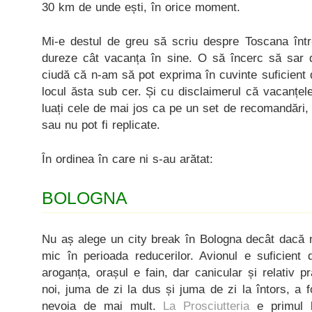
30 km de unde ești, în orice moment.
Mi-e destul de greu să scriu despre Toscana într-
dureze cât vacanța în sine. O să încerc să sar di
ciudă că n-am să pot exprima în cuvinte suficient
locul ăsta sub cer. Și cu disclaimerul că vacanțele 
luați cele de mai jos ca pe un set de recomandări, c
sau nu pot fi replicate.
În ordinea în care ni s-au arătat:
BOLOGNA
Nu aș alege un city break în Bologna decât dacă 
mic în perioada reducerilor. Avionul e suficient d
aroganța, orașul e fain, dar canicular și relativ p
noi, juma de zi la dus și juma de zi la întors, a 
nevoia de mai mult.
La Prosciutteria
e primul 