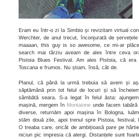
Eram eu într-o zi la Simbio și revizitam virtual co
Werchter, de anul trecut, înconjurată de șervețele
maaaan, this guy is so awesome, ce mi-ar plăce
search mai târziu aveam de ales între ceva or
Pistoia Blues Festival. Am ales Pistoia, că era
Toscana e frumos. Nu știam, însă, cât de.
Planul, că până la urmă trebuia să avem și aș
săptămână prin tot felul de locuri și să încheie
sâmbătă seara. S-a legat în felul ăsta: ajungem
mașină, mergem în
Montaione
unde facem tabără t
diverse, returnăm apoi mașina în Bologna, luăm
stăm două zile, apoi trenul spre Pistoia, festival
O treaba care, oricât de ambițioasă pare pe hârtie,
niciun pic impresia că alergi. Distanțele sunt foar