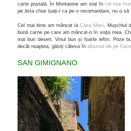
carte poștală. În Montaione am stat în
cel mai fru
pe ăsta chiar luați-l ca pe o recomandare, nu o să 
Cel mai bine am mâncat la
Casa Masi
. Mușchiul d
bună carne pe care am mâncat-o în viața mea. Che
mai bun desert. Vinul bun și foarte ieftin. Poze 
decât noaptea, găsiți câteva în
albumul de pe Fac
SAN GIMIGNANO