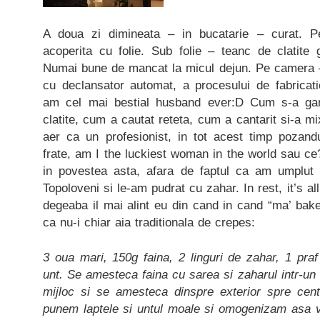
A doua zi dimineata – in bucatarie – curat. P
acoperita cu folie. Sub folie – teanc de clatite 
Numai bune de mancat la micul dejun. Pe camera 
cu declansator automat, a procesului de fabricati
am cel mai bestial husband ever:D Cum s-a gan
clatite, cum a cautat reteta, cum a cantarit si-a mix
aer ca un profesionist, in tot acest timp pozandu
frate, am I the luckiest woman in the world sau ce
in povestea asta, afara de faptul ca am umplut 
Topoloveni si le-am pudrat cu zahar. In rest, it’s al
degeaba il mai alint eu din cand in cand “ma’ bake
ca nu-i chiar aia traditionala de crepes:
3 oua mari, 150g faina, 2 linguri de zahar, 1 pra
unt. Se amesteca faina cu sarea si zaharul intr-un
mijloc si se amesteca dinspre exterior spre cen
punem laptele si untul moale si omogenizam asa 