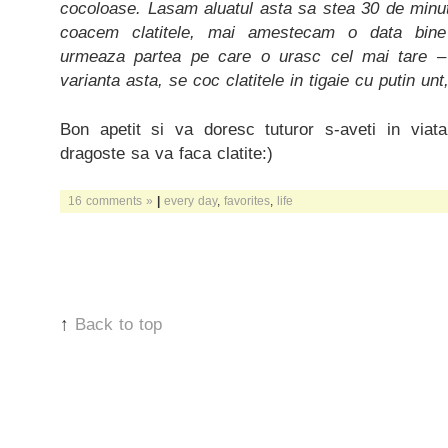
cocoloase. Lasam aluatul asta sa stea 30 de minu
coacem clatitele, mai amestecam o data bine 
urmeaza partea pe care o urasc cel mai tare – 
varianta asta, se coc clatitele in tigaie cu putin unt
Bon apetit si va doresc tuturor s-aveti in viat
dragoste sa va faca clatite:)
16 comments »
|
every day
,
favorites
,
life
↑
Back to top