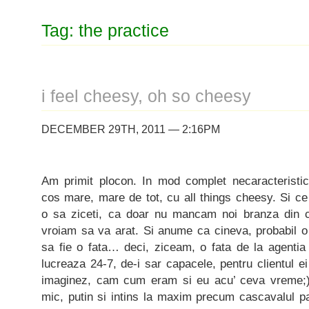
Tag: the practice
i feel cheesy, oh so cheesy
DECEMBER 29TH, 2011 — 2:16PM
Am primit plocon. In mod complet necaracteristi
cos mare, mare de tot, cu all things cheesy. Si ce
o sa ziceti, ca doar nu mancam noi branza din 
vroiam sa va arat. Si anume ca cineva, probabil o 
sa fie o fata… deci, ziceam, o fata de la agentia
lucreaza 24-7, de-i sar capacele, pentru clientul e
imaginez, cam cum eram si eu acu’ ceva vreme;), 
mic, putin si intins la maxim precum cascavalul p