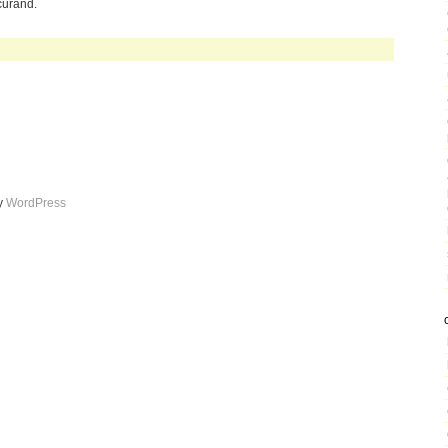
curand.
by
WordPress