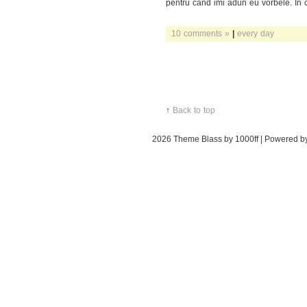
pentru cand imi adun eu vorbele. In 
10 comments »
|
every day
↑
Back to top
2026
Theme Blass by 1000ff | Powered 