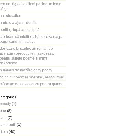
era un frig de te citeai pe tine. în toate
cărțile.
an education
unde s-a ajuns, dom’le
aprilie, după apocalipsă
credeam că midlife crisis e ceva nașpa.
până când am trăit-o.
desfătare la studio: un roman de
aventuri coproducție mazi-peasy,
pentru suflete boeme și minți
decadente
hummus de mazăre easy peasy
să ne cunoaștem mai bine, oracol-style
mâncare de dovlecei cu porc și quinoa
categories
beauty
(1)
boo
(8)
club
(7)
contributii
(3)
dieta
(40)