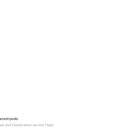
recent posts:
we don’t bleed when we don’t fight