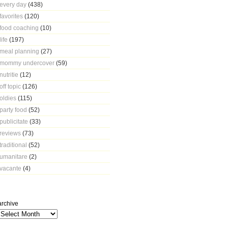
every day
(438)
favorites
(120)
food coaching
(10)
life
(197)
meal planning
(27)
mommy undercover
(59)
nutritie
(12)
off topic
(126)
oldies
(115)
party food
(52)
publicitate
(33)
reviews
(73)
traditional
(52)
umanitare
(2)
vacante
(4)
archive