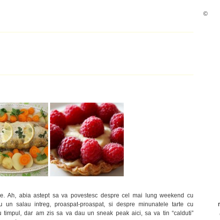
©
ne. Ah, abia astept sa va povestesc despre cel mai lung weekend cu
 un salau intreg, proaspat-proaspat, si despre minunatele tarte cu
 timpul, dar am zis sa va dau un sneak peak aici, sa va tin “calduti”