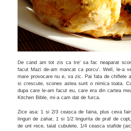
De cand am tot zis ca tre’ sa fac neaparat sc
facut Mazi de-am mancat ca porcu’. Well, le-a ve
mare provocare nu e, va zic. Pai fata de chiflele a
si crescute, scones astea sunt o nimica toata. Cu
dupa care le-am facut eu, care era din cartea mea
Kitchen Bible, mi-a cam dat de furca.
Zice asa: 1 si 2/3 ceasca de faina, plus ceva fai
linguri de zahar, 1 si 1/2 lingurita de praf de copt,
de unt rece, taiat cubulete, 1/4 ceasca stafide (a