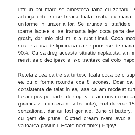
Intr-un bol mare se amesteca faina cu zaharul, 
adauga untul si se freaca toata treaba cu mana, 
uniforme in uratenia lor. Se arunca si stafidele 
toarna laptele si se framanta lejer coca pana dev
gresit, dar mie aici mi s-a rupt filmul. Coca mea
sus, era asa de lipicioasa ca se prinsese de mana
90%. Ca sa dreg aceasta situatie neplacuta, am 
reusit sa o dezlipesc si s-o trantesc cat colo inapoi
Reteta zicea ca tre sa turtesc toata coca pe o supra
ea cu o forma rotunda cca 8 scones. Doar ca
consistenta de taiat in ea, asa ca am modelat tur
Le-am pus pe hartie de copt si le-am uns cu ou bat
(preincalzit cum era el la foc iute), pret de vreo 
senzational, dar au fost geniale. Bune si buttery
cu gem de prune. Clotted cream n-am avut si 
valtoarea pasiunii. Poate next time:) Enjoy!