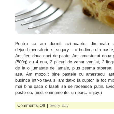
Pentru ca am dormit azi-noapte, dimineata 
dejun hipercaloric si sugary – o budinca din paste,
Am fiert doua cani de paste. Am amestecat doua 
(500g) cu 4 oua, 2 plicuri de zahar vanilat, 2 ling
de la o jumatate de lamaie, plus zeama stoarsa, s
asa. Am mozolit bine pastele cu amestecul as
budinca intr-o tava si am dat-o la cuptor la foc mi
mai bine daca o lasati sa se raceasca putin. Ev
peste ea, fiind, eminamente, un porc. Enjoy:)
on
Comments Off
|
every day
budinca
de