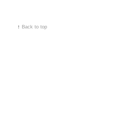
paste
cu
branza
dulce
↑
Back to top