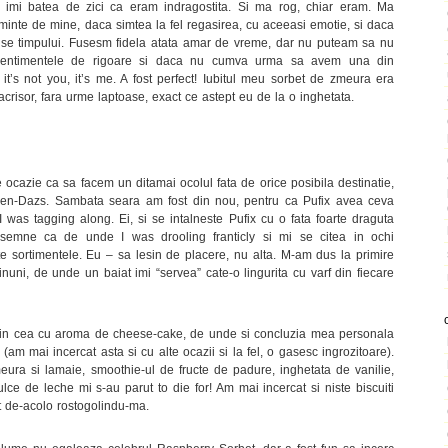
 imi batea de zici ca eram indragostita. Si ma rog, chiar eram. Ma
inte de mine, daca simtea la fel regasirea, cu aceeasi emotie, si daca
tuise timpului. Fusesm fidela atata amar de vreme, dar nu puteam sa nu
entimentele de rigoare si daca nu cumva urma sa avem una din
 it’s not you, it’s me. A fost perfect! Iubitul meu sorbet de zmeura era
acrisor, fara urme laptoase, exact ce astept eu de la o inghetata.
e ocazie ca sa facem un ditamai ocolul fata de orice posibila destinatie,
n-Dazs. Sambata seara am fost din nou, pentru ca Pufix avea ceva
I was tagging along. Ei, si se intalneste Pufix cu o fata foarte draguta
semne ca de unde I was drooling franticly si mi se citea in ochi
te sortimentele. Eu – sa lesin de placere, nu alta. M-am dus la primire
inuni, de unde un baiat imi “servea” cate-o lingurita cu varf din fiecare
putin cea cu aroma de cheese-cake, de unde si concluzia mea personala
am mai incercat asta si cu alte ocazii si la fel, o gasesc ingrozitoare).
ura si lamaie, smoothie-ul de fructe de padure, inghetata de vanilie,
e de leche mi s-au parut to die for! Am mai incercat si niste biscuiti
at de-acolo rostogolindu-ma.