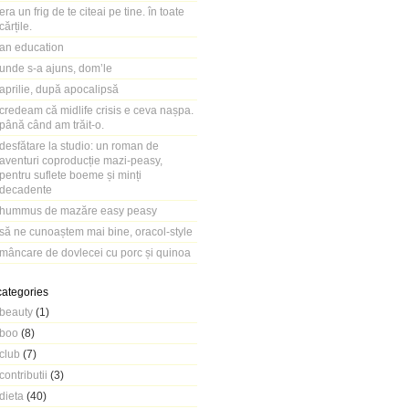
era un frig de te citeai pe tine. în toate
cărțile.
an education
unde s-a ajuns, dom’le
aprilie, după apocalipsă
credeam că midlife crisis e ceva nașpa.
până când am trăit-o.
desfătare la studio: un roman de
aventuri coproducție mazi-peasy,
pentru suflete boeme și minți
decadente
hummus de mazăre easy peasy
să ne cunoaștem mai bine, oracol-style
mâncare de dovlecei cu porc și quinoa
categories
beauty
(1)
boo
(8)
club
(7)
contributii
(3)
dieta
(40)