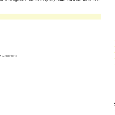
ume nu egaleaza celebrul Raspberry Sorbet, dar a fost fun sa incerc
by
WordPress