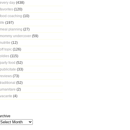
every day
(438)
favorites
(120)
food coaching
(10)
life
(197)
meal planning
(27)
mommy undercover
(59)
nutritie
(12)
off topic
(126)
oldies
(115)
party food
(52)
publicitate
(33)
reviews
(73)
traditional
(52)
umanitare
(2)
vacante
(4)
archive