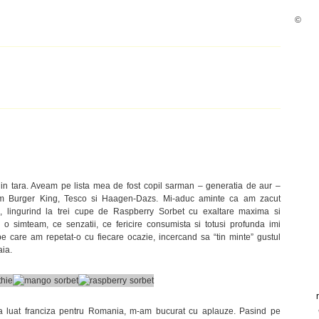
©
in tara. Aveam pe lista mea de fost copil sarman – generatia de aur –
ecum Burger King, Tesco si Haagen-Dazs. Mi-aduc aminte ca am zacut
, lingurind la trei cupe de Raspberry Sorbet cu exaltare maxima si
m o simteam, ce senzatii, ce fericire consumista si totusi profunda imi
 care am repetat-o cu fiecare ocazie, incercand sa “tin minte” gustul
aia.
 a luat franciza pentru Romania, m-am bucurat cu aplauze. Pasind pe