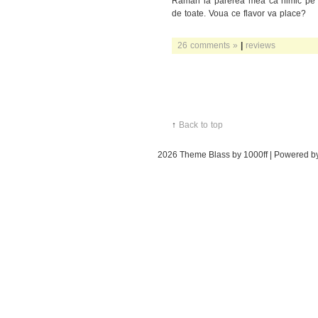
Raman la parerea mea ca nimic pe l
de toate. Voua ce flavor va place?
26 comments »
|
reviews
↑
Back to top
2026
Theme Blass by 1000ff | Powered 