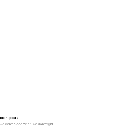
recent posts:
we don’t bleed when we don’t fight