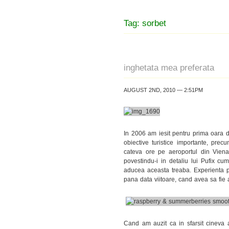
Tag: sorbet
inghetata mea preferata
AUGUST 2ND, 2010 — 2:51PM
In 2006 am iesit pentru prima oara d
obiective turistice importante, pr
cateva ore pe aeroportul din Viena
povestindu-i in detaliu lui Pufix cu
aducea aceasta treaba. Experienta pe
pana data viitoare, cand avea sa fie 
Cand am auzit ca in sfarsit cineva