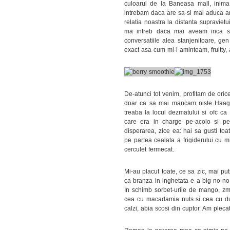
culoarul de la Baneasa mall, inima
intrebam daca are sa-si mai aduca am
relatia noastra la distanta supravie
ma intreb daca mai aveam inca s
conversatiile alea stanjenitoare, gen
exact asa cum mi-l aminteam, fruitty, 
De-atunci tot venim, profitam de oric
doar ca sa mai mancam niste Haage
treaba la locul dezmatului si ofc ca 
care era in charge pe-acolo si pe
disperarea, zice ea: hai sa gusti toa
pe partea cealata a frigiderului cu m
cerculet fermecat.
Mi-au placut toate, ce sa zic, mai 
ca branza in inghetata e a big no-no (
In schimb sorbet-urile de mango, zme
cea cu macadamia nuts si cea cu dulc
calzi, abia scosi din cuptor. Am plec