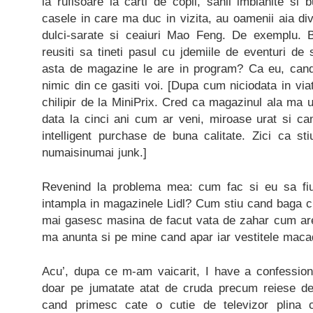
la rufisoare la carti de copii, sanii imblanite si b
casele in care ma duc in vizita, au oamenii aia d
dulci-sarate si ceaiuri Mao Feng. De exemplu.
reusiti sa tineti pasul cu jdemiile de eventuri de 
asta de magazine le are in program? Ca eu, can
nimic din ce gasiti voi. [Dupa cum niciodata in vi
chilipir de la MiniPrix. Cred ca magazinul ala ma 
data la cinci ani cum ar veni, miroase urat si ca
intelligent purchase de buna calitate. Zici ca st
numaisinumai junk.]
Revenind la problema mea: cum fac si eu sa fi
intampla in magazinele Lidl? Cum stiu cand baga c
mai gasesc masina de facut vata de zahar cum are 
ma anunta si pe mine cand apar iar vestitele ma
Acu’, dupa ce m-am vaicarit, I have a confessio
doar pe jumatate atat de cruda precum reiese de
cand primesc cate o cutie de televizor plina 