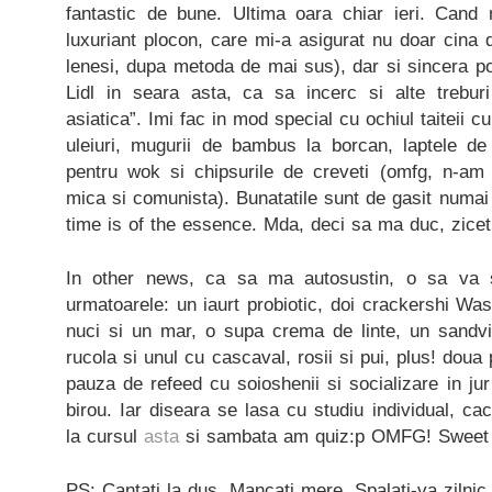
fantastic de bune. Ultima oara chiar ieri. Cand
luxuriant plocon, care mi-a asigurat nu doar cina d
lenesi, dupa metoda de mai sus), dar si sincera po
Lidl in seara asta, ca sa incerc si alte trebu
asiatica”. Imi fac in mod special cu ochiul taiteii c
uleiuri, mugurii de bambus la borcan, laptele d
pentru wok si chipsurile de creveti (omfg, n-
mica si comunista). Bunatatile sunt de gasit numai
time is of the essence. Mda, deci sa ma duc, ziceti
In other news, ca sa ma autosustin, o sa va
urmatoarele: un iaurt probiotic, doi crackershi Was
nuci si un mar, o supa crema de linte, un sandvis
rucola si unul cu cascaval, rosii si pui, plus! doua
pauza de refeed cu soioshenii si socializare in j
birou. Iar diseara se lasa cu studiu individual, c
la cursul
asta
si sambata am quiz:p OMFG! Sweet 1
PS: Cantati la dus. Mancati mere. Spalati-va zilnic 