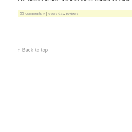
33 comments »
|
every day
,
reviews
↑
Back to top