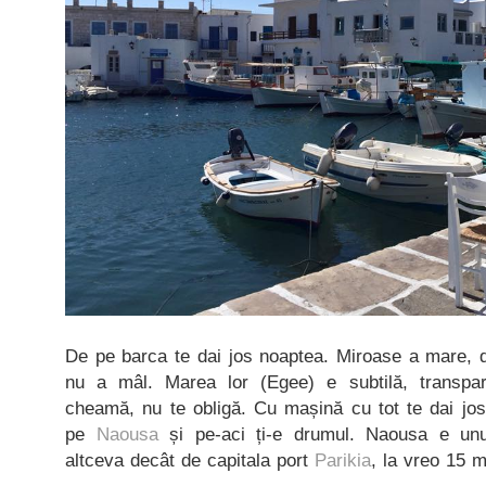
De pe barca te dai jos noaptea. Miroase a mare, d
nu a mâl. Marea lor (Egee) e subtilă, transpar
cheamă, nu te obligă. Cu mașină cu tot te dai jos
pe
Naousa
și pe-aci ți-e drumul. Naousa e unu
altceva decât de capitala port
Parikia
, la vreo 15 m