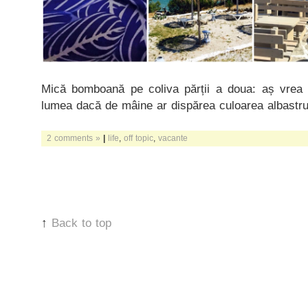
Mică bomboană pe coliva părții a doua: aș vrea 
lumea dacă de mâine ar dispărea culoarea albastru
2 comments »
|
life
,
off topic
,
vacante
↑
Back to top