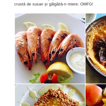
crustă de susan și gâlgâită-n miere: OMFG!