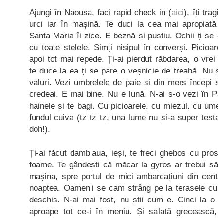
Ajungi în Naousa, faci rapid check in (
aici
), îți tra
urci iar în mașină. Te duci la cea mai apropiată 
Santa Maria îi zice. E beznă și pustiu. Ochii ți se
cu toate stelele. Simți nisipul în converși. Picioar
apoi tot mai repede. Ți-ai pierdut răbdarea, o vrei
te duce la ea ți se pare o veșnicie de treabă. Nu 
valuri. Vezi umbrelele de paie și din mers începi 
credeai. E mai bine. Nu e lună. N-ai s-o vezi în 
hainele și te bagi. Cu picioarele, cu miezul, cu um
fundul cuiva (tz tz tz, una lume nu și-a super test
doh!).
Ți-ai făcut damblaua, ieși, te freci ghebos cu pros
foame. Te gândești că măcar la gyros ar trebui să 
mașina, spre portul de mici ambarcațiuni din cent
noaptea. Oamenii se cam strâng pe la terasele cu
deschis. N-ai mai fost, nu știi cum e. Cinci la
aproape tot ce-i în meniu. Și salată grecească,