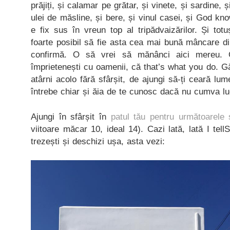
prăjiți, și calamar pe grătar, și vinete, și sardine, ș
ulei de măsline, și bere, și vinul casei, și God k
e fix sus în vreun top al tripădvaizărilor. Și tot
foarte posibil să fie asta cea mai bună mâncare din
confirmă. O să vrei să mănânci aici mereu.
împrietenești cu oamenii, că that’s what you do. 
atârni acolo fără sfârșit, de ajungi să-ți ceară lu
întrebe chiar și ăia de te cunosc dacă nu cumva lu
Ajungi în sfârșit în
patul tău pentru următoarele 
viitoare măcar 10, ideal 14). Cazi lată, lată I tel
trezești și deschizi ușa, asta vezi: