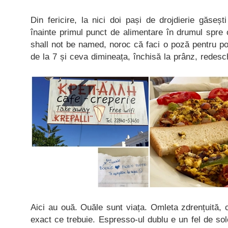
Din fericire, la nici doi pași de drojdierie găseș
înainte primul punct de alimentare în drumul spre
shall not be named, noroc că faci o poză pentru po
de la 7 și ceva dimineața, închisă la prânz, redes
Aici au ouă. Ouăle sunt viața. Omleta zdrențuită, c
exact ce trebuie. Espresso-ul dublu e un fel de s