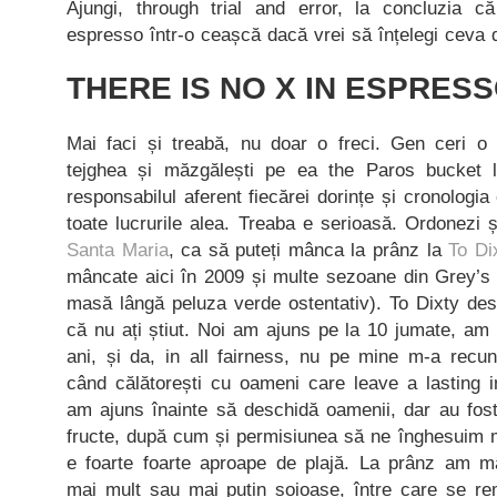
Ajungi, through trial and error, la concluzia c
espresso într-o ceașcă dacă vrei să înțelegi ceva d
THERE IS NO X IN ESPRES
Mai faci și treabă, nu doar o freci. Gen ceri o 
tejghea și măzgălești pe ea the Paros bucket l
responsabilul aferent fiecărei dorințe și cronologia 
toate lucrurile alea. Treaba e serioasă. Ordonezi 
Santa Maria
, ca să puteți mânca la prânz la
To Di
mâncate aici în 2009 și multe sezoane din Grey’s 
masă lângă peluza verde ostentativ). To Dixty des
că nu ați știut. Noi am ajuns pe la 10 jumate, am
ani, și da, in all fairness, nu pe mine m-a recun
când călătorești cu oameni care leave a lasting
am ajuns înainte să deschidă oamenii, dar au fost
fructe, după cum și permisiunea să ne înghesuim m
e foarte foarte aproape de plajă. La prânz am mâ
mai mult sau mai puțin soioase, între care se rem