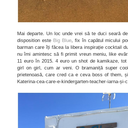
Mai departe. Un loc unde vrei să te duci seară de
disposition este
Big Blue
, fix în capătul micului 
barman care îți făcea la libera inspirație cocktail 
nu îmi amintesc să fi primit vreun meniu, like evăr
11 euro în 2015. 4 euro un shot de kamikaze, tot 
girl on girl, cum ar veni. O bramaniță super cool
prietenoasă, care cred ca e ceva boss of them, și 
Katerina-cea-care-e-kindergarten-teacher-iarna-și-c