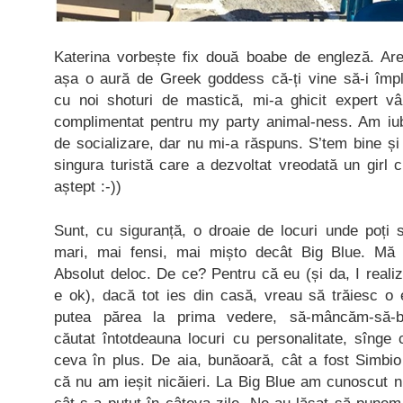
Katerina vorbește fix două boabe de engleză. Are
așa o aură de Greek goddess că-ți vine să-i împle
cu noi shoturi de mastică, mi-a ghicit expert vâ
complimentat pentru my party animal-ness. Am iubi
de socializare, dar nu mi-a răspuns. S’tem bine și 
singura turistă care a dezvoltat vreodată un girl 
aștept :-))
Sunt, cu siguranță, o droaie de locuri unde poți
mari, mai fensi, mai mișto decât Big Blue. Mă
Absolut deloc. De ce? Pentru că eu (și da, I realiz
e ok), dacă tot ies din casă, vreau să trăiesc o
putea părea la prima vedere, să-mâncăm-să-b
căutat întotdeauna locuri cu personalitate, sînge 
ceva în plus. De aia, bunăoară, cât a fost Simbio
că nu am ieșit nicăieri. La Big Blue am cunoscut ni