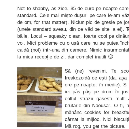
Not to shabby, aș zice. 85 de euro pe noapte came
standard. Cele mai mișto dușuri pe care le-am văz
de om, for that matter). Niciun pic de gresie pe jo
(unele standard aveau, din ce văd pe site la ei). Tot
băile. Locul – squeaky clean, foarte cool pe dinăun
voi. Mici probleme cu o ușă care nu se putea înch
caldă (not) într-una din camere. Nimic insurmonta
la mica recepție de zi, dar complet inutili 🙂
Să (ne) revenim. Te sco
freakozoidă ce ești (da, așa
ore pe noapte, în medie). Și
iei pâș pâș pe drum în jos, 
colțul străzii găsești mult
brutărie din Naousa”. O fi, 
mănânc cookies for breakfast
cârnat la mijloc. Nici biscuiț
Mă rog, you get the picture.