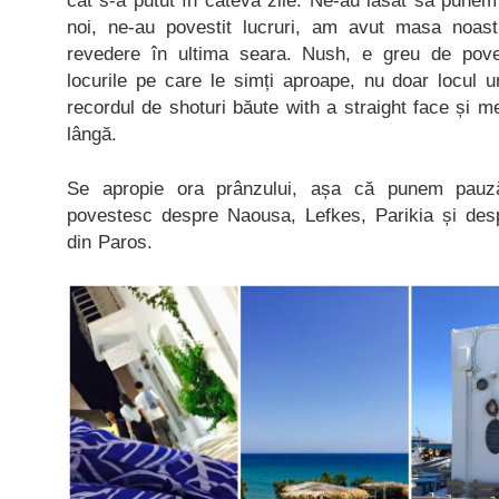
cât s-a putut în câteva zile. Ne-au lăsat să pune
noi, ne-au povestit lucruri, am avut masa noast
revedere în ultima seara. Nush, e greu de poves
locurile pe care le simți aproape, nu doar locul 
recordul de shoturi băute with a straight face și m
lângă.
Se apropie ora prânzului, așa că punem pauz
povestesc despre Naousa, Lefkes, Parikia și des
din Paros.