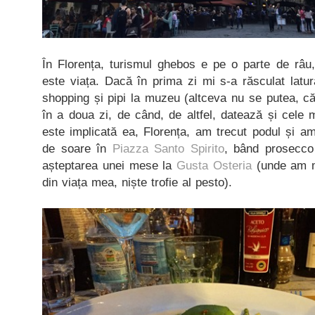
În Florența, turismul ghebos e pe o parte de râu,
este viața. Dacă în prima zi mi s-a răsculat latu
shopping și pipi la muzeu (altceva nu se putea, că
în a doua zi, de când, de altfel, datează și cele m
este implicată ea, Florența, am trecut podul și a
de soare în
Piazza Santo Spirito
, bând prosecco 
așteptarea unei mese la
Gusta Osteria
(unde am m
din viața mea, niște trofie al pesto).