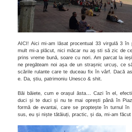
AICI! Aici mi-am lăsat procentual 33 virgulă 3 în 
mult mi-a plăcut, nici măcar nu aș sti să zic de 
prins vreme bună, soare cu nori. Am parcat la ieș
ne pregăteam noi așa de un strașnic urcuș, ce s
scările rulante care te duceau fix în vârf. Dacă 
e. Da, știu, patrimoniu Unesco & shit.
Băi băiete, cum e orașul ăsta… Cazi în el, efecti
duci și te duci și nu te mai oprești până în Pi
formă de evantai, care se proptește în turnul î
sus, eu și niște tătăiuți, practic, și da, mi-am făcut 