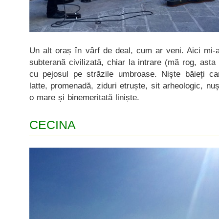
Un alt oraș în vârf de deal, cum ar veni. Aici mi-a
subterană civilizată, chiar la intrare (mă rog, asta 
cu pejosul pe străzile umbroase. Niște băieți car
latte, promenadă, ziduri etruște, sit arheologic, n
o mare și binemeritată liniște.
CECINA