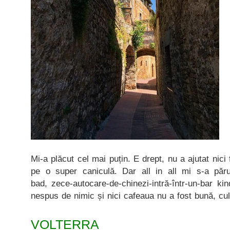
Mi-a plăcut cel mai puțin. E drept, nu a ajutat nici
pe o super caniculă. Dar all in all mi s-a părut
bad, zece-autocare-de-chinezi-intră-într-un-bar k
nespus de nimic și nici cafeaua nu a fost bună, cu
VOLTERRA