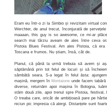
Eram eu într-o zi la Simbio și revizitam virtual co
Werchter, de anul trecut, înconjurată de șervețele
maaaan, this guy is so awesome, ce mi-ar plăce
search mai târziu aveam de ales între ceva or
Pistoia Blues Festival. Am ales Pistoia, că era
Toscana e frumos. Nu știam, însă, cât de.
Planul, că până la urmă trebuia să avem și aș
săptămână prin tot felul de locuri și să încheie
sâmbătă seara. S-a legat în felul ăsta: ajungem
mașină, mergem în
Montaione
unde facem tabără t
diverse, returnăm apoi mașina în Bologna, luăm
stăm două zile, apoi trenul spre Pistoia, festival
O treaba care, oricât de ambițioasă pare pe hârtie,
niciun pic impresia că alergi. Distanțele sunt foar