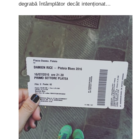
degrabă întâmplător decât intenționat…