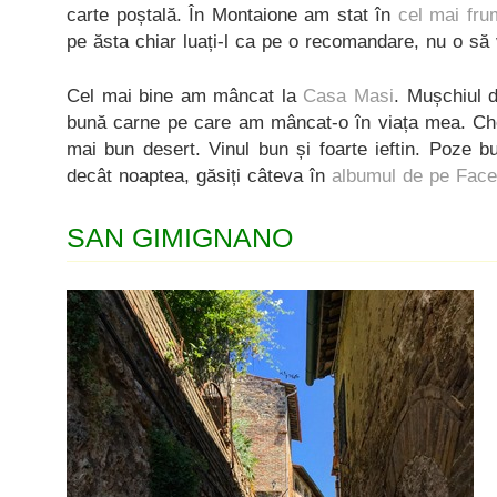
carte poștală. În Montaione am stat în
cel mai fru
pe ăsta chiar luați-l ca pe o recomandare, nu o să 
Cel mai bine am mâncat la
Casa Masi
. Mușchiul d
bună carne pe care am mâncat-o în viața mea. Che
mai bun desert. Vinul bun și foarte ieftin. Poze 
decât noaptea, găsiți câteva în
albumul de pe Fac
SAN GIMIGNANO