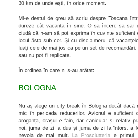
30 km de unde ești, în orice moment.
Mi-e destul de greu să scriu despre Toscana într-
dureze cât vacanța în sine. O să încerc să sar di
ciudă că n-am să pot exprima în cuvinte suficient
locul ăsta sub cer. Și cu disclaimerul că vacanțele 
luați cele de mai jos ca pe un set de recomandări, c
sau nu pot fi replicate.
În ordinea în care ni s-au arătat:
BOLOGNA
Nu aș alege un city break în Bologna decât dacă 
mic în perioada reducerilor. Avionul e suficient d
aroganța, orașul e fain, dar canicular și relativ p
noi, juma de zi la dus și juma de zi la întors, a 
nevoia de mai mult.
La Prosciutteria
e primul 