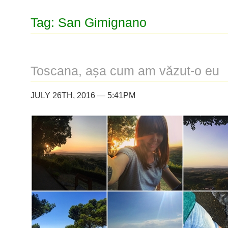
Tag: San Gimignano
Toscana, așa cum am văzut-o eu
JULY 26TH, 2016 — 5:41PM