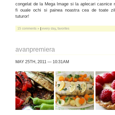
congelat de la Mega Image si la aplecari casnice m
fi ouale ochi si painea noastra cea de toate zi
tuturor!
15 comments »
|
every day
,
favorites
avanpremiera
MAY 25TH, 2011 — 10:31AM