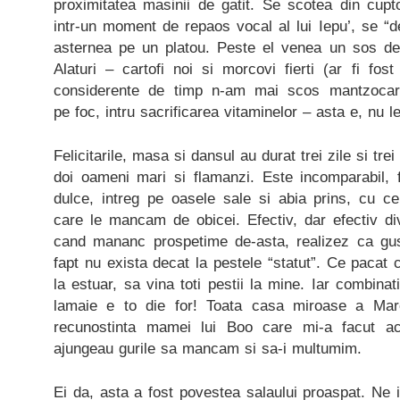
proximitatea masinii de gatit. Se scotea din cup
intr-un moment de repaos vocal al lui Iepu’, se “de
asternea pe un platou. Peste el venea un sos de 
Alaturi – cartofi noi si morcovi fierti (ar fi fos
considerente de timp n-am mai scos mantzocari
pe foc, intru sacrificarea vitaminelor – asta e, nu l
Felicitarile, masa si dansul au durat trei zile si tre
doi oameni mari si flamanzi. Este incomparabil, fi
dulce, intreg pe oasele sale si abia prins, cu ce
care le mancam de obicei. Efectiv, dar efectiv di
cand mananc prospetime de-asta, realizez ca gust
fapt nu exista decat la pestele “statut”. Ce paca
la estuar, sa vina toti pestii la mine. Iar combin
lamaie e to die for! Toata casa miroase a Mar
recunostinta mamei lui Boo care mi-a facut a
ajungeau gurile sa mancam si sa-i multumim.
Ei da, asta a fost povestea salaului proaspat. Ne i