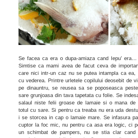
Se facea ca era o dupa-amiaza cand Iepu’ era… s
Simtise ca mami avea de facut ceva de importan
care nici intr-un caz nu se putea intampla ca ea, 
cu vederea. Printre urletele copilului deosebit de v
pe dinauntru, se reusea sa se poposeasca pestel
sare grunjoasa din tava tapetata cu folie. Se indes
salaul niste felii groase de lamaie si o mana de 
totul cu sare. Si pentru ca treaba nu era uda dest
i se storcea in cap o lamaie mare. Se infasura pa
cuptor la foc mic, nu pentru ca asa era logic, ci p
un schimbat de pampers, nu se stia clar can