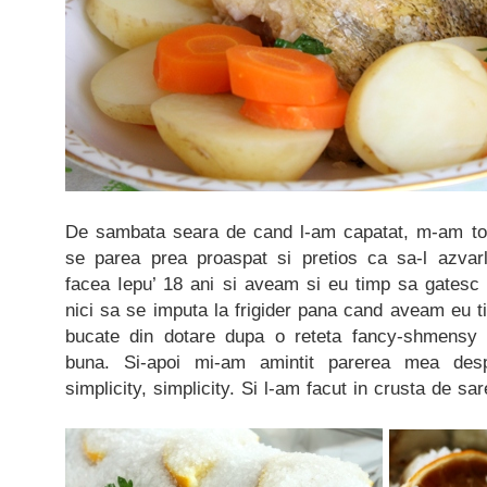
De sambata seara de cand l-am capatat, m-am tot
se parea prea proaspat si pretios ca sa-l azvar
facea Iepu’ 18 ani si aveam si eu timp sa gatesc 
nici sa se imputa la frigider pana cand aveam eu t
bucate din dotare dupa o reteta fancy-shmensy
buna. Si-apoi mi-am amintit parerea mea despr
simplicity, simplicity. Si l-am facut in crusta de sar