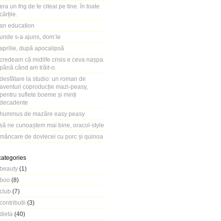
era un frig de te citeai pe tine. în toate
cărțile.
an education
unde s-a ajuns, dom’le
aprilie, după apocalipsă
credeam că midlife crisis e ceva nașpa.
până când am trăit-o.
desfătare la studio: un roman de
aventuri coproducție mazi-peasy,
pentru suflete boeme și minți
decadente
hummus de mazăre easy peasy
să ne cunoaștem mai bine, oracol-style
mâncare de dovlecei cu porc și quinoa
categories
beauty
(1)
boo
(8)
club
(7)
contributii
(3)
dieta
(40)