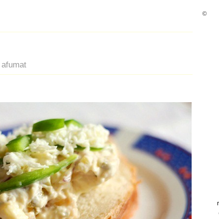
©
u afumat