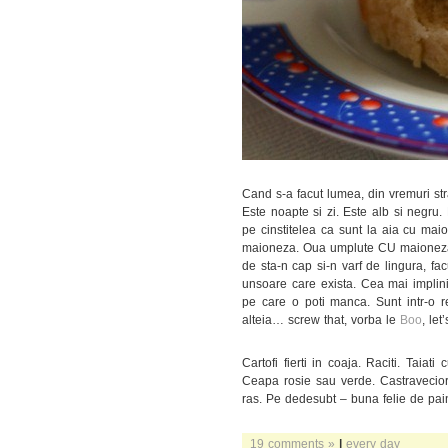
Cand s-a facut lumea, din vremuri str
Este noapte si zi. Este alb si negru. 
pe cinstitelea ca sunt la aia cu mai
maioneza. Oua umplute CU maioneza
de sta-n cap si-n varf de lingura, f
unsoare care exista. Cea mai impli
pe care o poti manca. Sunt intr-o
alteia… screw that, vorba le
Boo
, let
Cartofi fierti in coaja. Raciti. Taia
Ceapa rosie sau verde. Castraveciori
ras. Pe dedesubt – buna felie de pai
19 comments »
|
every day