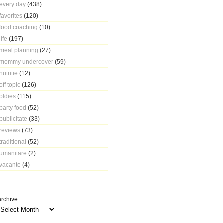
every day
(438)
favorites
(120)
food coaching
(10)
life
(197)
meal planning
(27)
mommy undercover
(59)
nutritie
(12)
off topic
(126)
oldies
(115)
party food
(52)
publicitate
(33)
reviews
(73)
traditional
(52)
umanitare
(2)
vacante
(4)
archive