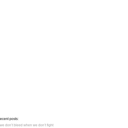
recent posts:
we don’t bleed when we don’t fight