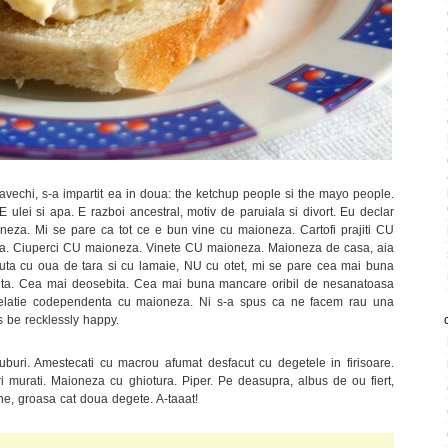
avechi, s-a impartit ea in doua: the ketchup people si the mayo people.
E ulei si apa. E razboi ancestral, motiv de paruiala si divort. Eu declar
oneza. Mi se pare ca tot ce e bun vine cu maioneza. Cartofi prajiti CU
. Ciuperci CU maioneza. Vinete CU maioneza. Maioneza de casa, aia
acuta cu oua de tara si cu lamaie, NU cu otet, mi se pare cea mai buna
nita. Cea mai deosebita. Cea mai buna mancare oribil de nesanatoasa
 relatie codependenta cu maioneza. Ni s-a spus ca ne facem rau una
’s be recklessly happy.
ti cuburi. Amestecati cu macrou afumat desfacut cu degetele in firisoare.
 murati. Maioneza cu ghiotura. Piper. Pe deasupra, albus de ou fiert,
ne, groasa cat doua degete. A-taaat!