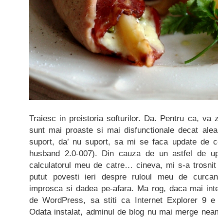
Traiesc in preistoria softurilor. Da. Pentru ca, va zi
sunt mai proaste si mai disfunctionale decat alea
suport, da’ nu suport, sa mi se faca update de ce
husband 2.0-007). Din cauza de un astfel de up
calculatorul meu de catre… cineva, mi s-a trosnit
putut povesti ieri despre ruloul meu de curca
improsca si dadea pe-afara. Ma rog, daca mai intere
de WordPress, sa stiti ca Internet Explorer 9 e 
Odata instalat, adminul de blog nu mai merge neam