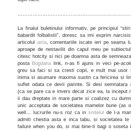
…………………………………………………………
La finalul buletinului informativ, pe principiul “st
babardit folbalistii”, doresc sa imi exprim narcisi
articolul
asta
, comentariile iscate ieri pe seama 
aproape de nestavilit din capul meu pe subiectu
citesc hotcity si nici pe doamna asta de semneaza 
posta
Bogdana
link, n-as fi ajuns in veci pe-acol
greu sa faci si sa cresti copii, e mult mai usor
inima si asumare maxima sustin ca fericirea si li
suflet odata ce devii parinte. Si desi semnatara ar
(ca se pare ca e invers decat zice ea, la inceput 
ii dau dreptate in mare parte si coalizez cu dumn
unic acceptata de societatea mamelor bune (as 
well… lucrurile nu-s roz ca in
snitelul
de l-a manc
admiti chestia asta e inca tabu, si societatea te
failure when you do, si mai bine-ti bagi o soseta 