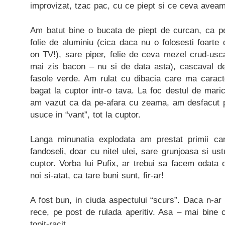
improvizat, tzac pac, cu ce piept si ce ceva aveam
Am batut bine o bucata de piept de curcan, ca pe
folie de aluminiu (cica daca nu o folosesti foart
on TV!), sare piper, felie de ceva mezel crud-usc
mai zis bacon – nu si de data asta), cascaval de
fasole verde. Am rulat cu dibacia care ma caracte
bagat la cuptor intr-o tava. La foc destul de mar
am vazut ca da pe-afara cu zeama, am desfacut p
usuce in “vant”, tot la cuptor.
Langa minunatia explodata am prestat primii car
fandoseli, doar cu nitel ulei, sare grunjoasa si u
cuptor. Vorba lui Pufix, ar trebui sa facem odata
noi si-atat, ca tare buni sunt, fir-ar!
A fost bun, in ciuda aspectului “scurs”. Daca n-ar 
rece, pe post de rulada aperitiv. Asa – mai bine 
topit-racit.