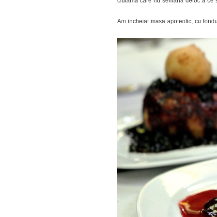
ciulama care nu semana deloc a ce 
Am incheiat masa apoteotic, cu fondu