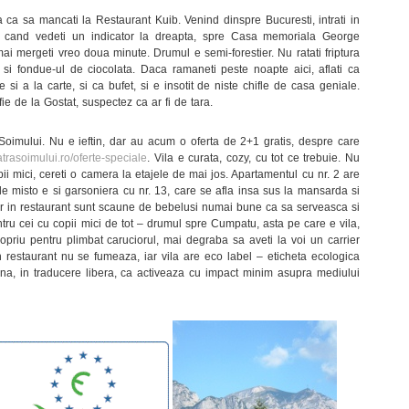
 ca sa mancati la Restaurant Kuib. Venind dinspre Bucuresti, intrati in
a cand vedeti un indicator la dreapta, spre Casa memoriala George
ai mergeti vreo doua minute. Drumul e semi-forestier. Nu ratati friptura
 si fondue-ul de ciocolata. Daca ramaneti peste noapte aici, aflati ca
 si a la carte, si ca bufet, si e insotit de niste chifle de casa geniale.
e de la Gostat, suspectez ca ar fi de tara.
 Soimului. Nu e ieftin, dar au acum o oferta de 2+1 gratis, despre care
atrasoimului.ro/oferte-speciale
. Vila e curata, cozy, cu tot ce trebuie. Nu
pii mici, cereti o camera la etajele de mai jos. Apartamentul cu nr. 2 are
 de misto e si garsoniera cu nr. 13, care se afla insa sus la mansarda si
iar in restaurant sunt scaune de bebelusi numai bune ca sa serveasca si
ntru cei cu copii mici de tot – drumul spre Cumpatu, asta pe care e vila,
opriu pentru plimbat caruciorul, mai degraba sa aveti la voi un carrier
In restaurant nu se fumeaza, iar vila are eco label – eticheta ecologica
, in traducere libera, ca activeaza cu impact minim asupra mediului