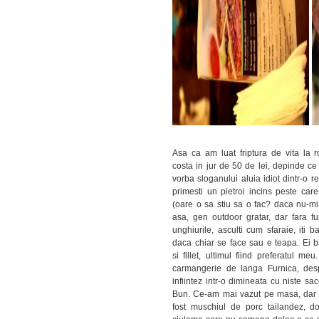
Asa ca am luat friptura de vita la r
costa in jur de 50 de lei, depinde ce
vorba sloganului aluia idiot dintr-o r
primesti un pietroi incins peste ca
(oare o sa stiu sa o fac? daca nu-mi
asa, gen outdoor gratar, dar fara fu
unghiurile, asculti cum sfaraie, iti 
daca chiar se face sau e teapa. Ei bi
si fillet, ultimul fiind preferatul 
carmangerie de langa Furnica, de
infiintez intr-o dimineata cu niste s
Bun. Ce-am mai vazut pe masa, dar p
fost muschiul de porc tailandez, do