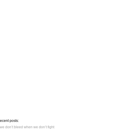
recent posts:
we don’t bleed when we don’t fight