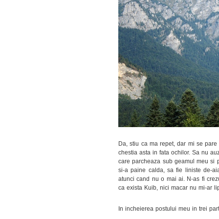
Da, stiu ca ma repet, dar mi se pare 
chestia asta in fata ochilor. Sa nu 
care parcheaza sub geamul meu si pe
si-a paine calda, sa fie liniste de-ai
atunci cand nu o mai ai. N-as fi cre
ca exista Kuib, nici macar nu mi-ar li
In incheierea postului meu in trei par