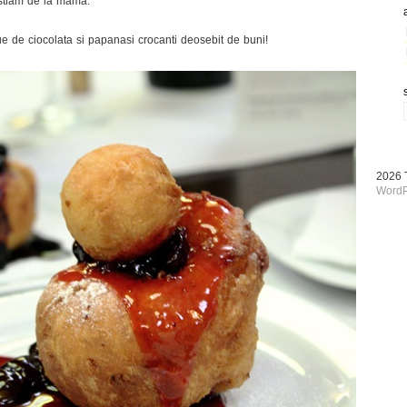
stiam de la mama.
e de ciocolata si papanasi crocanti deosebit de buni!
2026
WordP