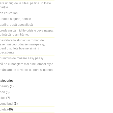
era un frig de te citeai pe tine. în toate
cărțile.
an education
unde s-a ajuns, dom’le
aprilie, după apocalipsă
credeam că midlife crisis e ceva nașpa.
până când am trăit-o.
desfătare la studio: un roman de
aventuri coproducție mazi-peasy,
pentru suflete boeme și minți
decadente
hummus de mazăre easy peasy
să ne cunoaștem mai bine, oracol-style
mâncare de dovlecei cu porc și quinoa
categories
beauty
(1)
boo
(8)
club
(7)
contributii
(3)
dieta
(40)