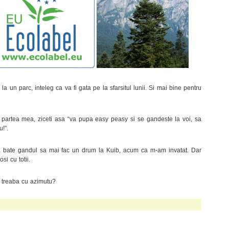
a un parc, inteleg ca va fi gata pe la sfarsitul lunii. Si mai bine pentru
n partea mea, ziceti asa “va pupa easy peasy si se gandeste la voi, sa
!”.
bate gandul sa mai fac un drum la Kuib, acum ca m-am invatat. Dar
si cu totii.
 e treaba cu azimutu?