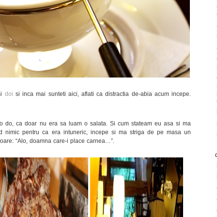
i
doi
si inca mai sunteti aici, aflati ca distractia de-abia acum incepe.
t to do, ca doar nu era sa luam o salata. Si cum stateam eu asa si ma
 nimic pentru ca era intuneric, incepe si ma striga de pe masa un
cioare: “Alo, doamna care-i place carnea…”.