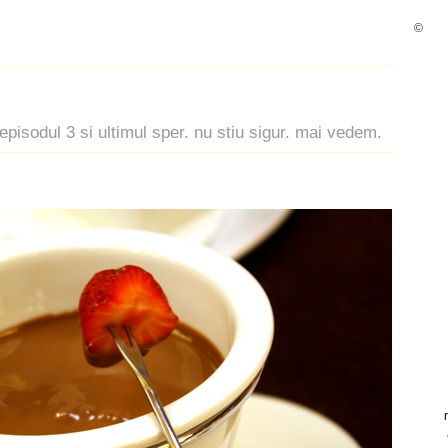
©
 episodul 3 si ultimul sper. nu stiu sigur. mai vedem.