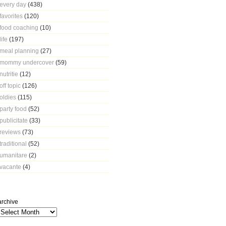
every day
(438)
favorites
(120)
food coaching
(10)
life
(197)
meal planning
(27)
mommy undercover
(59)
nutritie
(12)
off topic
(126)
oldies
(115)
party food
(52)
publicitate
(33)
reviews
(73)
traditional
(52)
umanitare
(2)
vacante
(4)
archive