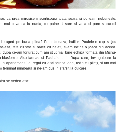
se, ca prea mirosisem scortisoara toata seara si pofteam nebuneste.
, mai ceva ca la nunta, cu paine si sare si vaca si porc si cartofi
.
ddle-aged pe burta plina? Pai mimeaza, fratilor. Poalele-n cap si jos
e-asa, fete cu fete si baieti cu baieti, si-am incins o joaca din aceea.
, dupa ce-am torturat cum am stiut mai bine echipa formata din Mishu-
an-blasfemie, Alex-tarmac si Paul-alunelu’. Dupa care, invingatoare la
 in apartamentul ei regal cu ditai terasa, deh, astia cu pile;), si-am mai
 terminat minibarul si ne-am dus in sfarsit la culcare.
tru se vedea asa: