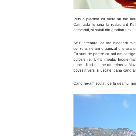
Plus o placinta cu mere on the hou
Cam asta fu cina la restaurant Kuib
adevarati, si salati din gradina ursului
Acu’ intrebare: ce fac bloggerii mi
cenzura, ne-am organizat uite-asa uit
Eu sunt de parere ca noi am castigat
pufosienie, Iv-frichineala, foodie-m
puncte fiind noi, ne-am retras la Mazi
povestit verzi si uscate, pana cand am
Cand ne-am sculat, de la geamul nos