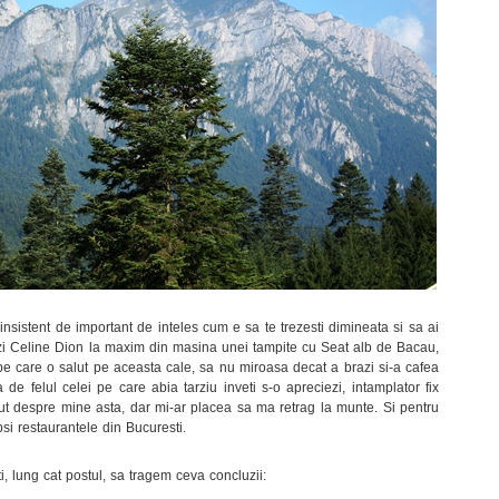
insistent de important de inteles cum e sa te trezesti dimineata si sa ai
auzi Celine Dion la maxim din masina unei tampite cu Seat alb de Bacau,
 care o salut pe aceasta cale, sa nu miroasa decat a brazi si-a cafea
a de felul celei pe care abia tarziu inveti s-o apreciezi, intamplator fix
zut despre mine asta, dar mi-ar placea sa ma retrag la munte. Si pentru
psi restaurantele din Bucuresti.
ti, lung cat postul, sa tragem ceva concluzii: