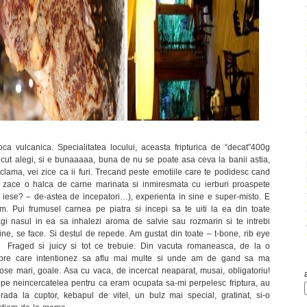
oca vulcanica. Specialitatea locului, aceasta fripturica de “decat”400g
 cut alegi, si e bunaaaaa, buna de nu se poate asa ceva la banii astia,
eclama, vei zice ca ii furi. Trecand peste emotiile care te podidesc cand
re zace o halca de carne marinata si inmiresmata cu ierburi proaspete
 iese? – de-astea de incepatori…), experienta in sine e super-misto. E
m. Pui frumusel carnea pe piatra si incepi sa te uiti la ea din toate
bagi nasul in ea sa inhalezi aroma de salvie sau rozmarin si te intrebi
ne, se face. Si destul de repede. Am gustat din toate – t-bone, rib eye
meu. Fraged si juicy si tot ce trebuie. Din vacuta romaneasca, de la o
spre care intentionez sa aflu mai multe si unde am de gand sa ma
acose mari, goale. Asa cu vaca, de incercat neaparat, musai, obligatoriu!
e neincercatelea pentru ca eram ocupata sa-mi perpelesc friptura, au
rada la cuptor, kebapul de vitel, un bulz mai special, gratinat, si-o