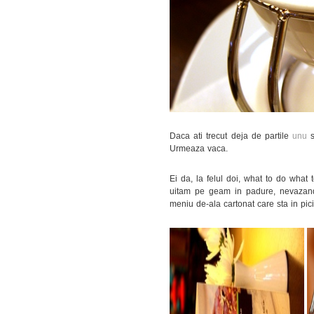
Daca ati trecut deja de partile
unu
s
Urmeaza vaca.
Ei da, la felul doi, what to do wha
uitam pe geam in padure, nevazand
meniu de-ala cartonat care sta in pi