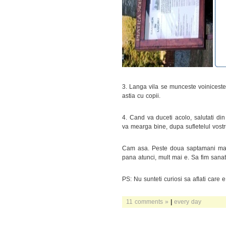
3. Langa vila se munceste voiniceste l
astia cu copii.
4. Cand va duceti acolo, salutati di
va mearga bine, dupa sufletelul vostru
Cam asa. Peste doua saptamani ma 
pana atunci, mult mai e. Sa fim sanato
PS: Nu sunteti curiosi sa aflati care
11 comments »
|
every day