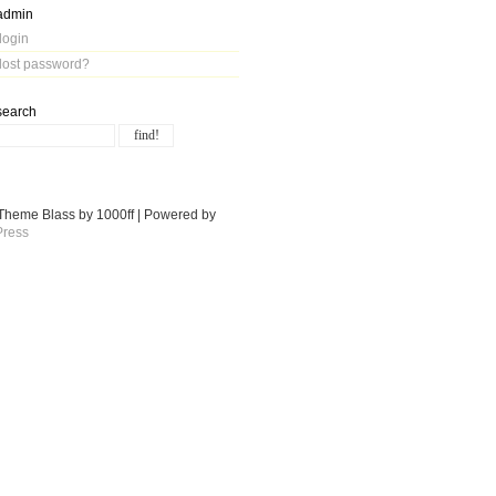
admin
login
lost password?
search
Theme Blass by 1000ff | Powered by
ress