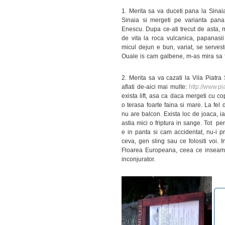
1. Merita sa va duceti pana la Sinaia
Sinaia si mergeti pe varianta pan
Enescu. Dupa ce-ati trecut de asta, m
de vita la roca vulcanica, papanasii
micul dejun e bun, variat, se serveste
Ouale is cam galbene, m-as mira sa fi
2. Merita sa va cazati la Vila Piatra
aflati de-aici mai multe:
http://www.pi
exista lift, asa ca daca mergeti cu co
o terasa foarte faina si mare. La fel
nu are balcon. Exista loc de joaca, 
astia mici o friptura in sange. Tot pe
e in panta si cam accidentat, nu-i pr
ceva, gen sling sau ce folositi voi. 
Floarea Europeana, ceea ce inseamna
inconjurator.