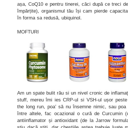
așa, CoQ10 e pentru tinerei, căci după ce treci de
împărțite), organismul tău își cam pierde capaci
în forma sa redusă, ubiquinol.
MOFTURI
Am un spate bulit rău si un nivel cronic de inflamaț
stuff, mereu îmi ies CRP-ul si VSH-ul ușor peste 
the long run, poa’ să nu însemne nimic, sau poa
între altele, fac ocazional o cură de Curcumin (
antiinflamator și antioxidant (de la Jarrow formu
știu dacă știți, dar chestiile astea trebuie luate 