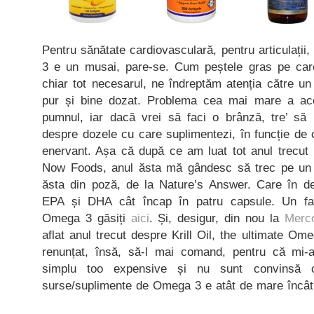
Pentru sănătate cardiovasculară, pentru articulați
3 e un musai, pare-se. Cum peștele gras pe ca
chiar tot necesarul, ne îndreptăm atenția către un
pur și bine dozat. Problema cea mai mare a aces
pumnul, iar dacă vrei să faci o brânză, tre’ să 
despre dozele cu care suplimentezi, în funcție de c
enervant. Așa că după ce am luat tot anul trecut 
Now Foods, anul ăsta mă gândesc să trec pe un u
ăsta din poză, de la Nature’s Answer. Care în de
EPA și DHA cât încap în patru capsule. Un fac
Omega 3 găsiți
aici
. Și, desigur, din nou la
Merc
aflat anul trecut despre Krill Oil, the ultimate O
renunțat, însă, să-l mai comand, pentru că mi
simplu too expensive și nu sunt convinsă c
surse/suplimente de Omega 3 e atât de mare încât s