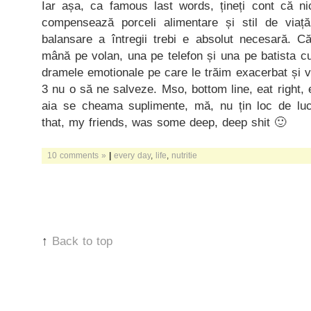
Iar așa, ca famous last words, țineți cont că n
compensează porceli alimentare și stil de viață
balansare a întregii trebi e absolut necesară
mână pe volan, una pe telefon și una pe batista c
dramele emotionale pe care le trăim exacerbat și 
3 nu o să ne salveze. Mso, bottom line, eat right, 
aia se cheama suplimente, mă, nu țin loc de luc
that, my friends, was some deep, deep shit 🙂
10 comments »
|
every day
,
life
,
nutritie
↑
Back to top