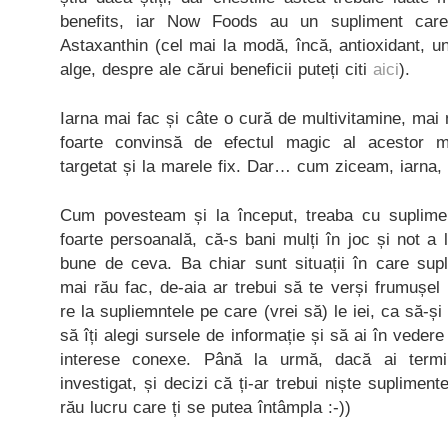
benefits, iar Now Foods au un supliment care
Astaxanthin (cel mai la modă, încă, antioxidant, un
alge, despre ale cărui beneficii puteți citi
aici
).
Iarna mai fac și câte o cură de multivitamine, mai 
foarte convinsă de efectul magic al acestor mu
targetat și la marele fix. Dar… cum ziceam, iarna, 
Cum povesteam și la început, treaba cu suplime
foarte persoanală, că-s bani mulți în joc și not a 
bune de ceva. Ba chiar sunt situații în care sup
mai rău fac, de-aia ar trebui să te verși frumușel
re la supliemntele pe care (vrei să) le iei, ca să-și
să îți alegi sursele de informație și să ai în vedere 
interese conexe. Până la urmă, dacă ai termin
investigat, și decizi că ți-ar trebui niște supliment
rău lucru care ți se putea întâmpla :-))