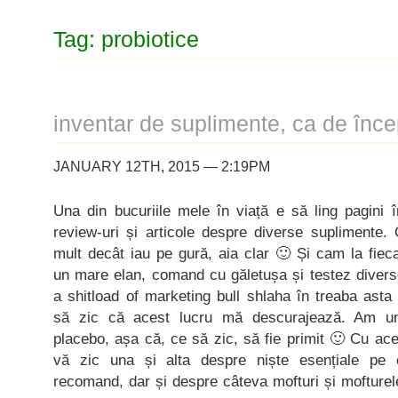
Tag: probiotice
inventar de suplimente, ca de înce
JANUARY 12TH, 2015 — 2:19PM
Una din bucuriile mele în viață e să ling pagini 
review-uri și articole despre diverse suplimente.
mult decât iau pe gură, aia clar 🙂 Și cam la fie
un mare elan, comand cu găletușa și testez divers
a shitload of marketing bull shlaha în treaba asta
să zic că acest lucru mă descurajează. Am un
placebo, așa că, ce să zic, să fie primit 🙂 Cu ace
vă zic una și alta despre niște esențiale pe
recomand, dar și despre câteva mofturi și mofturel