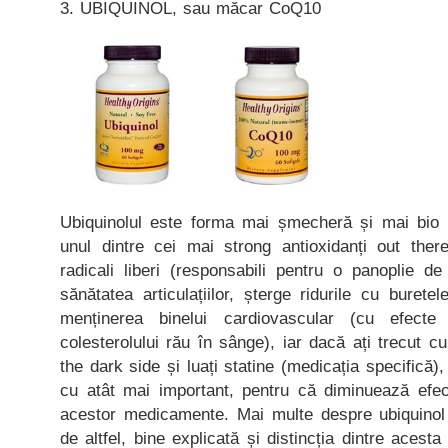
3. UBIQUINOL, sau măcar CoQ10
Ubiquinolul este forma mai șmecheră și mai bio 
unul dintre cei mai strong antioxidanți out the
radicali liberi (responsabili pentru o panoplie d
sănătatea articulațiilor, șterge ridurile cu buretele
menținerea binelui cardiovascular (cu efecte 
colesterolului rău în sânge), iar dacă ați trecut c
the dark side și luați statine (medicația specifică)
cu atât mai important, pentru că diminuează efe
acestor medicamente. Mai multe despre ubiquinol 
de altfel, bine explicată și distincția dintre aces