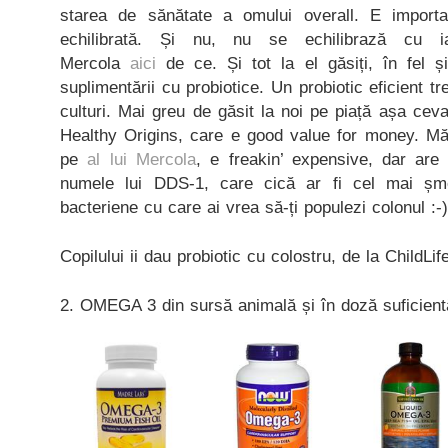
starea de sănătate a omului overall. E import
echilibrată. Și nu, nu se echilibrază cu i
Mercola
aici
de ce. Și tot la el găsiți, în fel și
suplimentării cu probiotice. Un probiotic eficient tr
culturi. Mai greu de găsit la noi pe piață așa ceva
Healthy Origins, care e good value for money. Mă 
pe
al lui Mercola
, e freakin’ expensive, dar are 
numele lui DDS-1, care cică ar fi cel mai șmec
bacteriene cu care ai vrea să-ți populezi colonul :-)
Copilului ii dau probiotic cu colostru, de la ChildLife
2. OMEGA 3 din sursă animală și în doză suficient