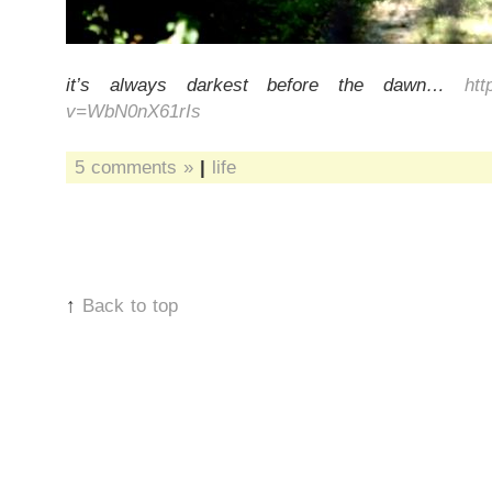
it’s always darkest before the dawn…
htt
v=WbN0nX61rIs
5 comments »
|
life
↑
Back to top