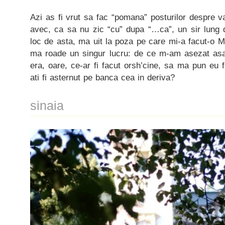
Azi as fi vrut sa fac “pomana” posturilor despre 
avec, ca sa nu zic “cu” dupa “…ca”, un sir lung 
loc de asta, ma uit la poza pe care mi-a facut-o M
ma roade un singur lucru: de ce m-am asezat asa
era, oare, ce-ar fi facut orsh’cine, sa ma pun eu
ati fi asternut pe banca cea in deriva?
sinaia