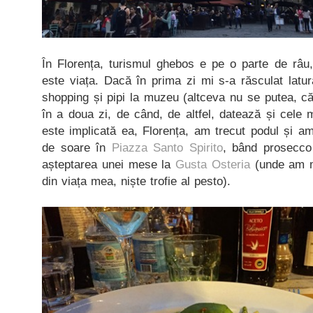
În Florența, turismul ghebos e pe o parte de râu,
este viața. Dacă în prima zi mi s-a răsculat latu
shopping și pipi la muzeu (altceva nu se putea, că
în a doua zi, de când, de altfel, datează și cele m
este implicată ea, Florența, am trecut podul și a
de soare în
Piazza Santo Spirito
, bând prosecco 
așteptarea unei mese la
Gusta Osteria
(unde am m
din viața mea, niște trofie al pesto).