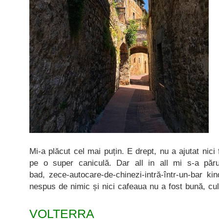
Mi-a plăcut cel mai puțin. E drept, nu a ajutat nici
pe o super caniculă. Dar all in all mi s-a părut
bad, zece-autocare-de-chinezi-intră-într-un-bar k
nespus de nimic și nici cafeaua nu a fost bună, cu
VOLTERRA