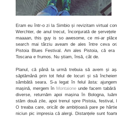
Eram eu într-o zi la Simbio și revizitam virtual co
Werchter, de anul trecut, înconjurată de șervețele
maaaan, this guy is so awesome, ce mi-ar plăce
search mai târziu aveam de ales între ceva or
Pistoia Blues Festival. Am ales Pistoia, că era
Toscana e frumos. Nu știam, însă, cât de.
Planul, că până la urmă trebuia să avem și aș
săptămână prin tot felul de locuri și să încheie
sâmbătă seara. S-a legat în felul ăsta: ajungem
mașină, mergem în
Montaione
unde facem tabără t
diverse, returnăm apoi mașina în Bologna, luăm
stăm două zile, apoi trenul spre Pistoia, festival
O treaba care, oricât de ambițioasă pare pe hârtie,
niciun pic impresia că alergi. Distanțele sunt foar