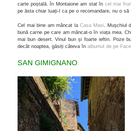
carte poștală. În Montaione am stat în
cel mai fru
pe ăsta chiar luați-l ca pe o recomandare, nu o să 
Cel mai bine am mâncat la
Casa Masi
. Mușchiul d
bună carne pe care am mâncat-o în viața mea. Che
mai bun desert. Vinul bun și foarte ieftin. Poze 
decât noaptea, găsiți câteva în
albumul de pe Fac
SAN GIMIGNANO