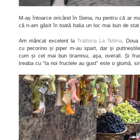
M-aș întoarce oricând în Siena, nu pentru că ar mai
că n-am găsit în toată Italia un loc mai bun de sta
Am mâncat excelent la
Trattoria La Tellina
. Doua 
cu pecorino și piper m-au spart, dar și puttneștil
cum și cel mai bun tiramisu, așa, overall. Și fru
treaba cu “la noi fructele au gust” este o glumă, si