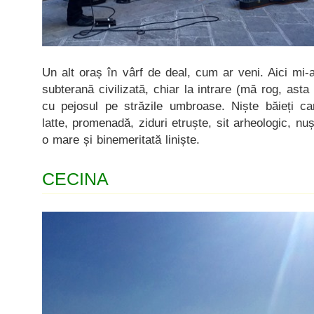
Un alt oraș în vârf de deal, cum ar veni. Aici mi-a
subterană civilizată, chiar la intrare (mă rog, asta 
cu pejosul pe străzile umbroase. Niște băieți car
latte, promenadă, ziduri etruște, sit arheologic, n
o mare și binemeritată liniște.
CECINA