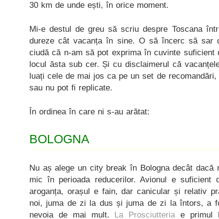
30 km de unde ești, în orice moment.
Mi-e destul de greu să scriu despre Toscana într-
dureze cât vacanța în sine. O să încerc să sar di
ciudă că n-am să pot exprima în cuvinte suficient
locul ăsta sub cer. Și cu disclaimerul că vacanțele 
luați cele de mai jos ca pe un set de recomandări, c
sau nu pot fi replicate.
În ordinea în care ni s-au arătat:
BOLOGNA
Nu aș alege un city break în Bologna decât dacă 
mic în perioada reducerilor. Avionul e suficient d
aroganța, orașul e fain, dar canicular și relativ p
noi, juma de zi la dus și juma de zi la întors, a 
nevoia de mai mult.
La Prosciutteria
e primul 