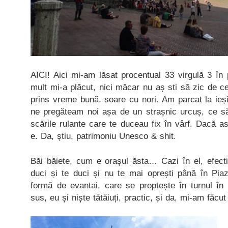
AICI! Aici mi-am lăsat procentual 33 virgulă 3 în 
mult mi-a plăcut, nici măcar nu aș sti să zic de 
prins vreme bună, soare cu nori. Am parcat la ieș
ne pregăteam noi așa de un strașnic urcuș, ce s
scările rulante care te duceau fix în vârf. Dacă 
e. Da, știu, patrimoniu Unesco & shit.
Băi băiete, cum e orașul ăsta… Cazi în el, efecti
duci și te duci și nu te mai oprești până în Pi
formă de evantai, care se proptește în turnul î
sus, eu și niște tătăiuți, practic, și da, mi-am făcut 