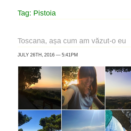
Tag: Pistoia
Toscana, așa cum am văzut-o eu
JULY 26TH, 2016 — 5:41PM