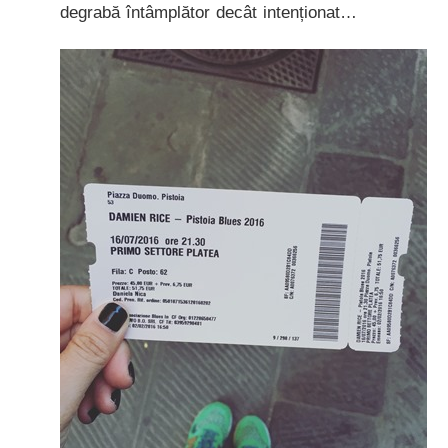
degrabă întâmplător decât intenționat…