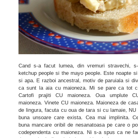
Cand s-a facut lumea, din vremuri stravechi, s-
ketchup people si the mayo people. Este noapte si z
si apa. E razboi ancestral, motiv de paruiala si div
ca sunt la aia cu maioneza. Mi se pare ca tot 
Cartofi prajiti CU maioneza. Oua umplute C
maioneza. Vinete CU maioneza. Maioneza de casa,
de lingura, facuta cu oua de tara si cu lamaie, NU
buna unsoare care exista. Cea mai implinita. 
buna mancare oribil de nesanatoasa pe care o poti
codependenta cu maioneza. Ni s-a spus ca ne f