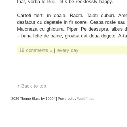
that, vorba le
Boo
, let’s be recklessly happy.
Cartofi fierti in coaja. Raciti. Taiati cuburi. 
desfacut cu degetele in firisoare. Ceapa rosie sau 
Maioneza cu ghiotura. Piper. Pe deasupra, albus d
– buna felie de paine, groasa cat doua degete. A-ta
19 comments »
|
every day
↑
Back to top
2026
Theme Blass by 1000ff | Powered by
WordPress