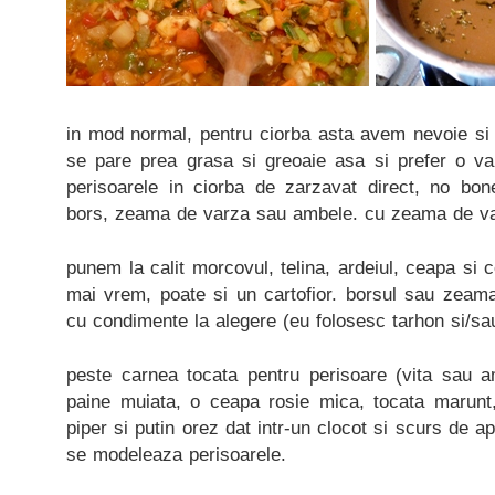
in mod normal, pentru ciorba asta avem nevoie si
se pare prea grasa si greoaie asa si prefer o var
perisoarele in ciorba de zarzavat direct, no bon
bors, zeama de varza sau ambele. cu zeama de va
punem la calit morcovul, telina, ardeiul, ceapa si 
mai vrem, poate si un cartofior. borsul sau zeama
cu condimente la alegere (eu folosesc tarhon si/sa
peste carnea tocata pentru perisoare (vita sau a
paine muiata, o ceapa rosie mica, tocata marunt
piper si putin orez dat intr-un clocot si scurs de a
se modeleaza perisoarele.