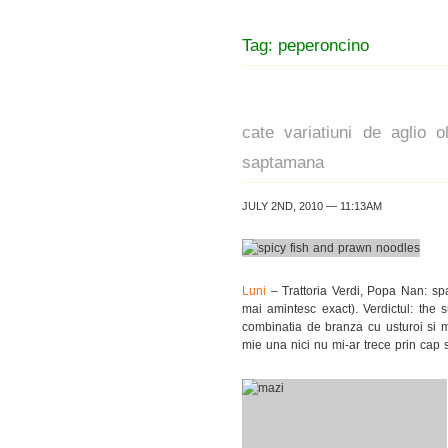
Tag: peperoncino
cate variatiuni de aglio
saptamana
JULY 2ND, 2010 — 11:13AM
Luni
– Trattoria Verdi, Popa Nan: spa
mai amintesc exact). Verdictul: the 
combinatia de branza cu usturoi si m
mie una nici nu mi-ar trece prin cap 