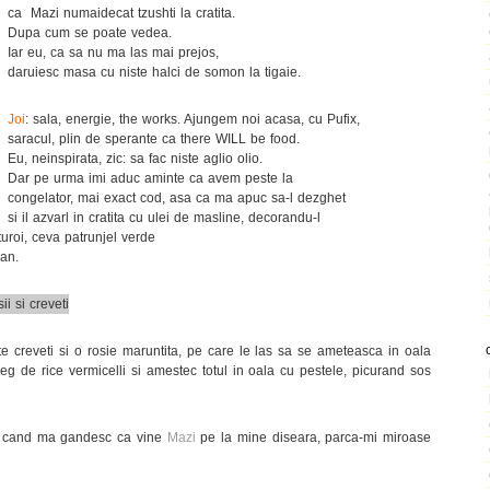
ca Mazi numaidecat tzushti la cratita.
Dupa cum se poate vedea.
Iar eu, ca sa nu ma las mai prejos,
daruiesc masa cu niste halci de somon la tigaie.
Joi
: sala, energie, the works. Ajungem noi acasa, cu Pufix,
saracul, plin de sperante ca there WILL be food.
Eu, neinspirata, zic: sa fac niste aglio olio.
Dar pe urma imi aduc aminte ca avem peste la
congelator, mai exact cod, asa ca ma apuc sa-l dezghet
si il azvarl in cratita cu ulei de masline, decorandu-l
roi, ceva patrunjel verde
san.
e creveti si o rosie maruntita, pe care le las sa se ameteasca in oala
reg de rice vermicelli si amestec totul in oala cu pestele, picurand sos
eu cand ma gandesc ca vine
Mazi
pe la mine diseara, parca-mi miroase