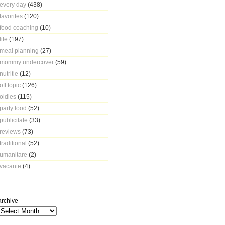
every day
(438)
favorites
(120)
food coaching
(10)
life
(197)
meal planning
(27)
mommy undercover
(59)
nutritie
(12)
off topic
(126)
oldies
(115)
party food
(52)
publicitate
(33)
reviews
(73)
traditional
(52)
umanitare
(2)
vacante
(4)
archive