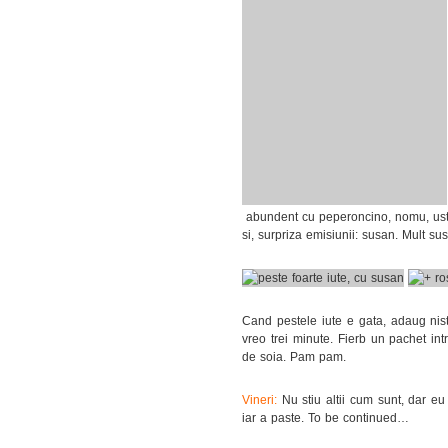
abundent cu peperoncino, nomu, ustu
si, surpriza emisiunii: susan. Mult su
Cand pestele iute e gata, adaug nist
vreo trei minute. Fierb un pachet int
de soia. Pam pam.
Vineri:
Nu stiu altii cum sunt, dar 
iar a paste. To be continued…