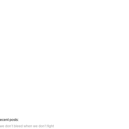
recent posts:
we don’t bleed when we don’t fight