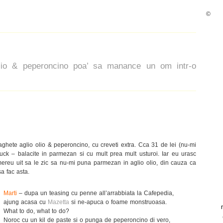
©
 olio & peperoncino poa’ sa manance un om intr-o
ghete aglio olio & peperoncino, cu creveti extra. Cca 31 de lei (nu-mi
suck – balacite in parmezan si cu mult prea mult usturoi. Iar eu urasc
ereu uit sa le zic sa nu-mi puna parmezan in aglio olio, din cauza ca
sa fac asta.
Marti
– dupa un teasing cu penne all’arrabbiata la Cafepedia,
ajung acasa cu
Mazetta
si ne-apuca o foame monstruoasa.
What to do, what to do?
Noroc cu un kil de paste si o punga de peperoncino di vero,