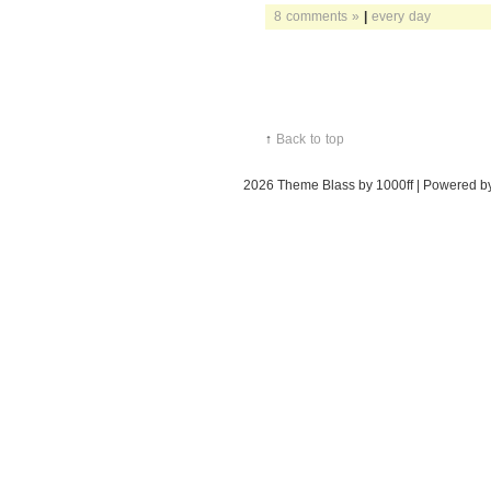
8 comments »
|
every day
↑
Back to top
2026
Theme Blass by 1000ff | Powered 