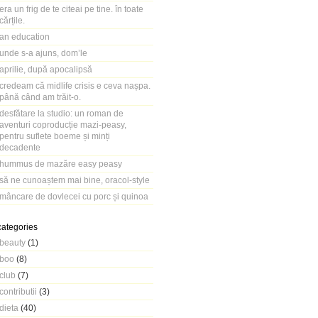
era un frig de te citeai pe tine. în toate
cărțile.
an education
unde s-a ajuns, dom’le
aprilie, după apocalipsă
credeam că midlife crisis e ceva nașpa.
până când am trăit-o.
desfătare la studio: un roman de
aventuri coproducție mazi-peasy,
pentru suflete boeme și minți
decadente
hummus de mazăre easy peasy
să ne cunoaștem mai bine, oracol-style
mâncare de dovlecei cu porc și quinoa
categories
beauty
(1)
boo
(8)
club
(7)
contributii
(3)
dieta
(40)