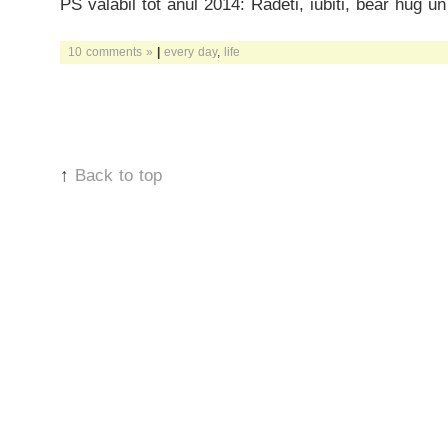
PS valabil tot anul 2014: Radeti, iubiti, bear hug un
10 comments »
|
every day
,
life
↑
Back to top