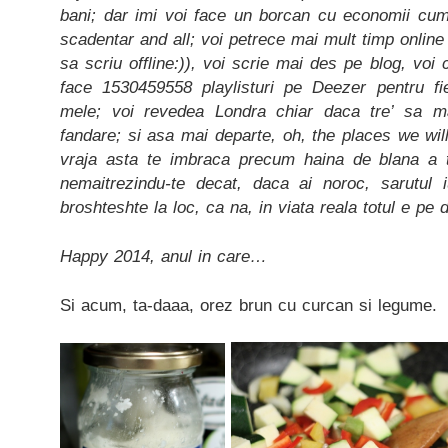
bani; dar imi voi face un borcan cu economii cu
scadentar and all; voi petrece mai mult timp online 
sa scriu offline:)), voi scrie mai des pe blog, voi c
face 1530459558 playlisturi pe Deezer pentru fi
mele; voi revedea Londra chiar daca tre’ sa 
fandare; si asa mai departe, oh, the places we wil
vraja asta te imbraca precum haina de blana a tut
nemaitrezindu-te decat, daca ai noroc, sarutul iu
broshteshte la loc, ca na, in viata reala totul e pe
Happy 2014, anul in care…
Si acum, ta-daaa, orez brun cu curcan si legume.