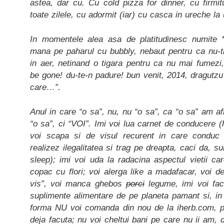
astea, dar cu. Cu cold pizza for dinner, cu firmi
toate zilele, cu adormit (iar) cu casca in ureche la 
In momentele alea asa de platitudinesc numite 
mana pe paharul cu bubbly, nebaut pentru ca nu-ti
in aer, netinand o tigara pentru ca nu mai fumezi,
be gone! du-te-n padure! bun venit, 2014, dragutzu’
care…”.
Anul in care “o sa”, nu, nu “o sa”, ca “o sa” am afl
“o sa”, ci “VOI”. Imi voi lua carnet de conducere (
voi scapa si de visul recurent in care conduc
realizez ilegalitatea si trag pe dreapta, caci da, 
sleep); imi voi uda la radacina aspectul vietii ca
copac cu flori; voi alerga like a madafacar, voi de
vis”, voi manca ghebos
porci
legume, imi voi fac
suplimente alimentare de pe planeta pamant si, in 
forma NU voi comanda din nou de la iherb.com,
deja facuta; nu voi cheltui bani pe care nu ii am, d