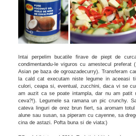
Intai perpelim bucatile firave de piept de curc
condimentandu-le viguros cu amestecul preferat 
Asian pe baza de ogroazadecurry). Transferam carn
la cald cat executam niste legume in aceeasi ti
culori, ceapa si, eventual, zucchini, daca vi se cu
am auzit ca se poate intampla, dar nu am patit 
ceva?!). Legumele sa ramana un pic crunchy. S
cateva linguri de orez brun fiert, sa aromam totul
alune sau susan, sa piperam cu cayenne, sa dre
cina de astazi. Pofta buna si de viata:)