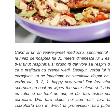
Cand ai un an
foarte prost
mediocru, sentimentul 
la miez de noaptea lui 31 meets dimineata lui 1 es
ti-ai tinut respiratia si brusc iti dai voie sa respiri
ca o prajitura cu crema vietii. Desigur, vorba lui 
caraghios sa ne imaginam ca sacaielile dispar ca 
vorba aia, 3, 2, 1, happy new year! Dar fara efor
speranta ca noul an wipes the slate clean si-ti adu
cu totul si cu totul de aur, ei da, fara astea no
oarecare. Una fara chiloti noi sau rosii, fara 
cotzoharla Lori in direct la protevelion, fara pift