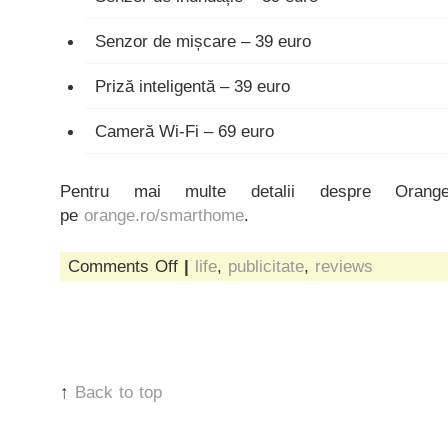
Senzor de mișcare – 39 euro
Priză inteligentă – 39 euro
Cameră Wi-Fi – 69 euro
Pentru mai multe detalii despre Orang
pe
orange.ro/smarthome
.
on
Comments Off
|
life
,
publicitate
,
reviews
orange
smart
home
&
mrs.
smartie
pants,
↑
Back to top
devoratoarea
de
tehnologie