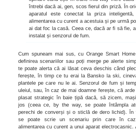
întrebi dacă ai, gen, scos fierul din priză. În or
aparatul este conectat la priza inteligentă,
alimentarea cu curent a acestuia și pe urmă poți
ai dat foc la casă. Ceea ce, dacă ar fi să fie, a
instalat și senzorul de fum.
Cum spuneam mai sus, cu Orange Smart Home poț
definirea scenariilor sau poți merge pe alerte simp
te poate alerta că ai lăsat ceva deschis când pl
ferește, în timp ce tu erai la Bansko la ski, cinev
plantele pe care nu le ai. Senzorul de fum și tem
uleiul, sau, în caz de mai doamne ferește, că arde
plasat strategic în baie țipă dacă, să zicem, ma
jos (ceea ce, by the way, se poate întâmpla at
perechi de converși și o sticlă de dero lichid). În
se poate scrie un scenariu prin care în caz
alimentarea cu curent a unui aparat electrocasnic. 