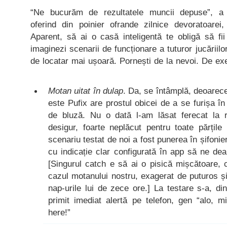
“Ne bucurăm de rezultatele muncii depuse”, a 
oferind din poinier ofrande zilnice devoratoarei
Aparent, să ai o casă inteligentă te obligă să fii 
imaginezi scenarii de funcționare a tuturor jucăriilor
de locatar mai ușoară. Pornești de la nevoi. De ex
Motan uitat în dulap
. Da, se întâmplă, deoarece
este Pufix are prostul obicei de a se furișa în
de bluză. Nu o dată l-am lăsat ferecat la r
desigur, foarte neplăcut pentru toate părțile
scenariu testat de noi a fost punerea în șifoni
cu indicație clar configurată în app să ne de
[Singurul catch e să ai o pisică mișcătoare,
cazul motanului nostru, exagerat de puturos și
nap-urile lui de zece ore.] La testare s-a, din
primit imediat alertă pe telefon, gen “alo, mi
here!”