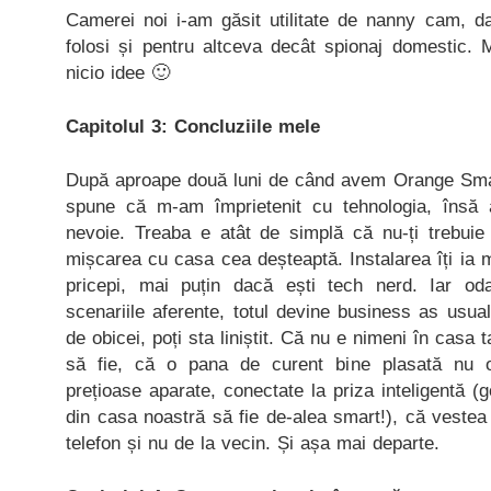
Camerei noi i-am găsit utilitate de nanny cam, 
folosi și pentru altceva decât spionaj domestic.
nicio idee 🙂
Capitolul 3: Concluziile mele
După aproape două luni de când avem Orange Sma
spune că m-am împrietenit cu tehnologia, însă
nevoie. Treaba e atât de simplă că nu-ți trebuie 
mișcarea cu casa cea deșteaptă. Instalarea îți ia
pricepi, mai puțin dacă ești tech nerd. Iar oda
scenariile aferente, totul devine business as usu
de obicei, poți sta liniștit. Că nu e nimeni în casa t
să fie, că o pana de curent bine plasată nu o
prețioase aparate, conectate la priza inteligentă (
din casa noastră să fie de-alea smart!), că vestea 
telefon și nu de la vecin. Și așa mai departe.