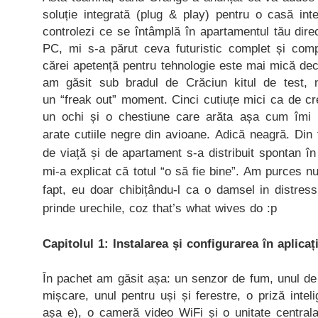
soluție integrată (plug & play) pentru o casă inte
controlezi ce se întâmplă în apartamentul tău direc
PC, mi s-a părut ceva futuristic complet și compl
cărei apetență pentru tehnologie este mai mică dec
am găsit sub bradul de Crăciun kitul de test,
un “freak out” moment. Cinci cutiuțe mici ca de c
un ochi și o chestiune care arăta așa cum îmi
arate cutiile negre din avioane. Adică neagră.
Din 
de viață și de apartament s-a distribuit spontan în r
mi-a explicat că totul “o să fie bine”. Am purces nu
fapt, eu doar chibițându-l ca o damsel in distres
prinde urechile, coz that’s what wives do :p
Capitolul 1: Instalarea și configurarea în aplicaț
În pachet am găsit așa: un senzor de fum, unul de 
mișcare, unul pentru uși și ferestre, o priză intel
așa e), o cameră video WiFi și o unitate central