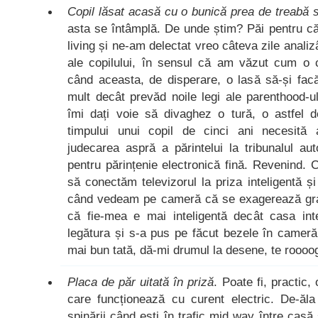
Copil lăsat acasă cu o bunică prea de treabă s
asta se întâmplă. De unde știm? Păi pentru c
living și ne-am delectat vreo câteva zile anali
ale copilului, în sensul că am văzut cum o
când aceasta, de disperare, o lasă să-și fac
mult decât prevăd noile legi ale parenthood-u
îmi dați voie să divaghez o tură, o astfel d
timpului unui copil de cinci ani necesită 
judecarea aspră a părintelui la tribunalul au
pentru părințenie electronică fină. Revenind. 
să conectăm televizorul la priza inteligentă ș
când vedeam pe cameră că se exagerează gra
că fie-mea e mai inteligentă decât casa inte
legătura și s-a pus pe făcut bezele în cameră. 
mai bun tată, dă-mi drumul la desene, te roooo
Placa de păr uitată în priză
. Poate fi, practic,
care funcționează cu curent electric. De-ăla 
spinării când ești în trafic mid way între casă 