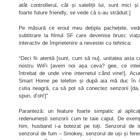
atât controllerul, cât și sateliții lui, sunt mici 
foarte future friendly, se vede că s-au străduit.]
Pe măsură ce eroul meu dețipla pachețele, ved
subtitrare la filmul SF care devenise brusc viaț
interactiv de împrietenire a nevestei cu tehnica:
“Deci fii atentă [sunt, cum să nu], unitatea asta c
nostru WiFi [avem noi așa ceva? gee, ce int
întrebat de unde vine internetul când vine!]. Acu
Smart Home pe telefon și după aia mă duc în in
cutia neagră, ca să pot să conectez senzorii [da
spun, d’oh!]”
Paranteză: un feature foarte simpatic al aplica
redenumești senzorii cum te taie capul. De exem
him, husband i-a botezat pe toți. Senzorul de i
senzorul de fum – Smokey, senzorul de uși și feres