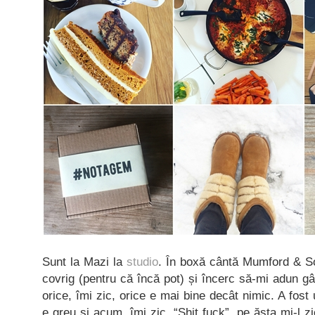
Sunt la Mazi la
studio
. În boxă cântă Mumford & So
covrig (pentru că încă pot) și încerc să-mi adun gâ
orice, îmi zic, orice e mai bine decât nimic. A fost
e greu și acum, îmi zic. “Shit fuck”, pe ăsta mi-l z