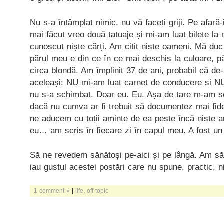
Nu s-a întâmplat nimic, nu vă faceți griji. Pe afară
mai făcut vreo două tatuaje și mi-am luat bilete la
cunoscut niște cărți. Am citit niște oameni. Mă duc 
părul meu e din ce în ce mai deschis la culoare, p
circa blondă. Am împlinit 37 de ani, probabil că de
aceleași: NU mi-am luat carnet de conducere și N
nu s-a schimbat. Doar eu. Eu. Așa de tare m-am s
dacă nu cumva ar fi trebuit să documentez mai fid
ne aducem cu toții aminte de ea peste încă niște a
eu… am scris în fiecare zi în capul meu. A fost un
Să ne revedem sănătoși pe-aici și pe lângă. Am să 
iau gustul acestei postări care nu spune, practic, n
1 comment »
|
life
,
off topic