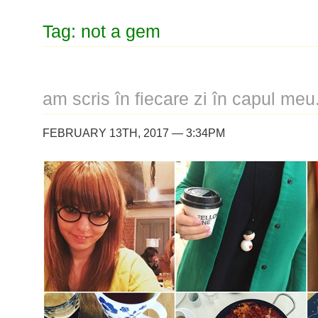
Tag: not a gem
am scris în fiecare zi în capul meu
FEBRUARY 13TH, 2017 — 3:34PM