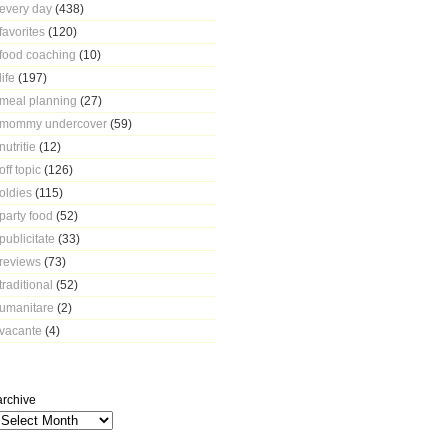
every day
(438)
favorites
(120)
food coaching
(10)
life
(197)
meal planning
(27)
mommy undercover
(59)
nutritie
(12)
off topic
(126)
oldies
(115)
party food
(52)
publicitate
(33)
reviews
(73)
traditional
(52)
umanitare
(2)
vacante
(4)
archive