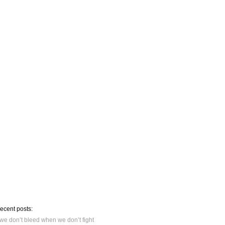
recent posts:
we don’t bleed when we don’t fight