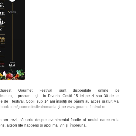
arest Gourmet Festival sunt disponibile online pe
cket.ro
, precum și la Diverta. Costă 15 lei pe zi sau 30 de lei
e de festival. Copiii sub 14 ani însoțiți de părinți au acces gratuit Mai
cebook.com/gourmetfestivalromania
și pe
www.gourmetfestival.ro
.
-am trezit să scriu despre evenimentul foodie al anului oarecum la
ens, alteori life happens și apoi mai vin și împreună.