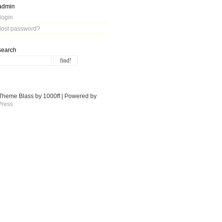
admin
login
lost password?
search
Theme Blass by 1000ff | Powered by
ress