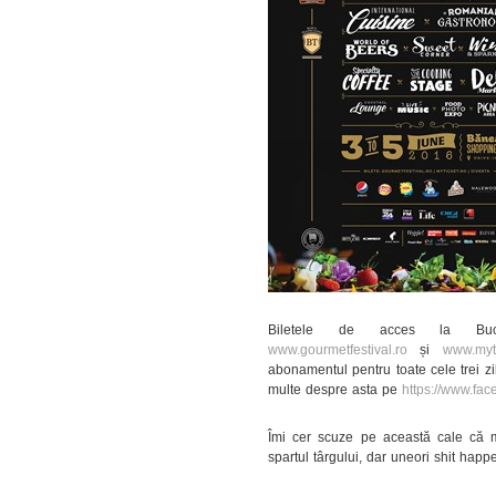
Biletele de acces la Buch
www.gourmetfestival.ro
și
www.myti
abonamentul pentru toate cele trei zil
multe despre asta pe
https://www.fa
Îmi cer scuze pe această cale că m
spartul târgului, dar uneori shit happ