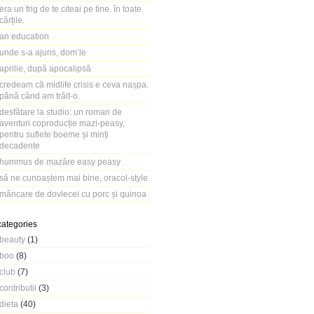
era un frig de te citeai pe tine. în toate
cărțile.
an education
unde s-a ajuns, dom’le
aprilie, după apocalipsă
credeam că midlife crisis e ceva nașpa.
până când am trăit-o.
desfătare la studio: un roman de
aventuri coproducție mazi-peasy,
pentru suflete boeme și minți
decadente
hummus de mazăre easy peasy
să ne cunoaștem mai bine, oracol-style
mâncare de dovlecei cu porc și quinoa
categories
beauty
(1)
boo
(8)
club
(7)
contributii
(3)
dieta
(40)