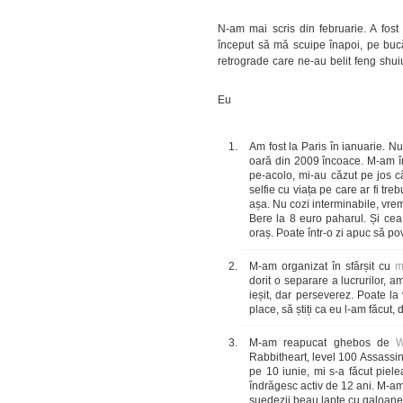
N-am mai scris din februarie. A fost
început să mă scuipe înapoi, pe buc
retrograde care ne-au belit feng shuiu
Eu
Am fost la Paris în ianuarie. N
oară din 2009 încoace. M-am înt
pe-acolo, mi-au căzut pe jos câ
selfie cu viața pe care ar fi tre
așa. Nu cozi interminabile, vre
Bere la 8 euro paharul. Și cea
oraș. Poate într-o zi apuc să p
M-am organizat în sfârșit cu
m
dorit o separare a lucrurilor, 
ieșit, dar perseverez. Poate la
place, să știți ca eu l-am făcut, 
M-am reapucat ghebos de
W
Rabbitheart, level 100 Assassin
pe 10 iunie, mi s-a făcut piele
îndrăgesc activ de 12 ani. M-am 
suedezii beau lapte cu galoanel