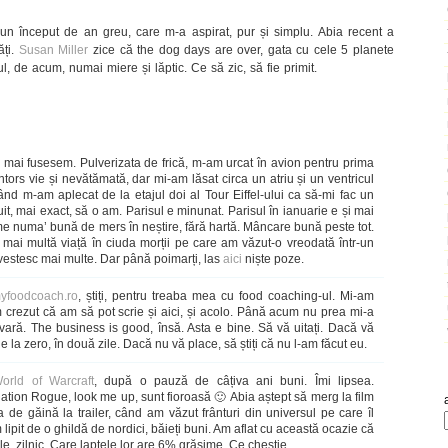
 un început de an greu, care m-a aspirat, pur și simplu. Abia recent a
ăți.
Susan Miller
zice că the dog days are over, gata cu cele 5 planete
l, de acum, numai miere și lăptic. Ce să zic, să fie primit.
u mai fusesem. Pulverizata de frică, m-am urcat în avion pentru prima
ors vie și nevătămată, dar mi-am lăsat circa un atriu și un ventricul
nd m-am aplecat de la etajul doi al Tour Eiffel-ului ca să-mi fac un
buit, mai exact, să o am. Parisul e minunat. Parisul în ianuarie e și mai
me numa’ bună de mers în neștire, fără hartă. Mâncare bună peste tot.
 mai multă viață în ciuda morții pe care am văzut-o vreodată într-un
ovestesc mai multe. Dar până poimarți, las
aici
niște poze.
yfoodcoach.ro
, știți, pentru treaba mea cu food coaching-ul. Mi-am
am crezut că am să pot scrie și aici, și acolo. Până acum nu prea mi-a
 vară. The business is good, însă. Asta e bine. Să vă uitați. Dacă vă
de la zero, în două zile. Dacă nu vă place, să știți că nu l-am făcut eu.
orld of Warcraft
, după o pauză de câțiva ani buni. Îmi lipsea.
ation Rogue, look me up, sunt fioroasă 🙂 Abia aștept să merg la film
a de găină la trailer, când am văzut frânturi din universul pe care îl
lipit de o ghildă de nordici, băieți buni. Am aflat cu această ocazie că
e, zilnic. Care laptele lor are 6% grăsime. Ce chestie.