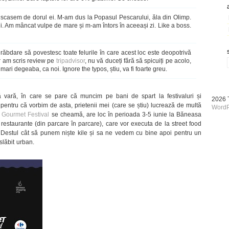
 uscasem de dorul ei. M-am dus la Popasul Pescarului, ăla din Olimp.
i. Am mâncat vulpe de mare și m-am întors în aceeași zi. Like a boss.
ăbdare să povestesc toate felurile în care acest loc este deopotrivă
ar am scris review pe
tripadvisor
, nu vă duceți fără să spicuiți pe acolo,
mari degeaba, ca noi. Ignore the typos, știu, va fi foarte greu.
ă vară, în care se pare că muncim pe bani de spart la festivaluri și
2026
i pentru că vorbim de asta, prietenii mei (care se știu) lucrează de multă
WordP
.
Gourmet Festival
se cheamă, are loc în perioada 3-5 iunie la Băneasa
restaurante (din parcare în parcare), care vor executa de la street food
e. Destul cât să punem niște kile și sa ne vedem cu bine apoi pentru un
slăbit urban.