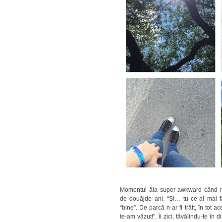
Momentul ăla super awkward când mer
de douăjde ani. “Și… tu ce-ai mai 
“bine”. De parcă n-ar fi trăit, în tot
te-am văzut!”, îi zici, tăvălindu-te în d