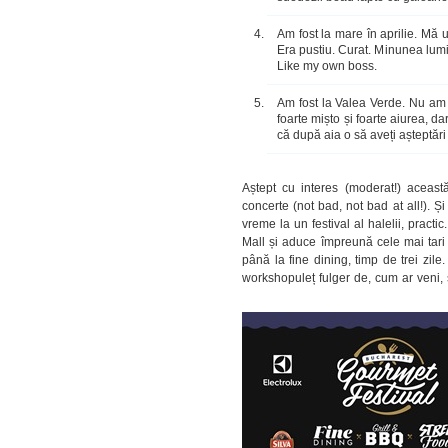
Am fost la mare în aprilie. Mă
Era pustiu. Curat. Minunea lumi
Like my own boss.
Am fost la Valea Verde. Nu am r
foarte mișto și foarte aiurea, d
că după aia o să aveți așteptări 
Aștept cu interes (moderat!) aceast
concerte (not bad, not bad at all!). Ș
vreme la un festival al halelii, practic
Mall și aduce împreună cele mai tari 
până la fine dining, timp de trei zil
workshopuleț fulger de, cum ar veni, 