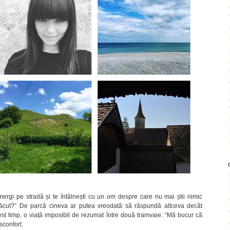
gi pe stradă și te întâlnești cu un om despre care nu mai știi nimic
făcut?” De parcă cineva ar putea vreodată să răspundă altceva decât
 acest timp, o viață imposibil de rezumat între două tramvaie. “Mă bucur că
isconfort.