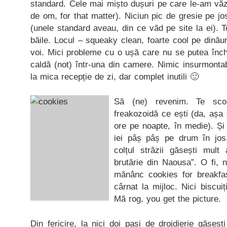
standard. Cele mai mișto dușuri pe care le-am văz
de om, for that matter). Niciun pic de gresie pe jo
(unele standard aveau, din ce văd pe site la ei). Tot
băile. Locul – squeaky clean, foarte cool pe dinăun
voi. Mici probleme cu o ușă care nu se putea înch
caldă (not) într-una din camere. Nimic insurmonta
la mica recepție de zi, dar complet inutili 🙂
Să (ne) revenim. Te sco
freakozoidă ce ești (da, așa
ore pe noapte, în medie). Și
iei pâș pâș pe drum în jos, 
colțul străzii găsești mult
brutărie din Naousa”. O fi, 
mănânc cookies for breakfast
cârnat la mijloc. Nici biscuiț
Mă rog, you get the picture.
Din fericire, la nici doi pași de drojdierie găseș