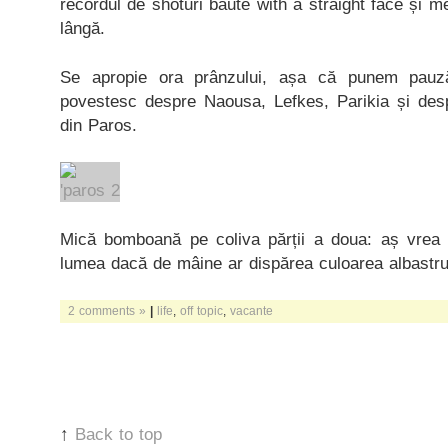
recordul de shoturi băute with a straight face și m
lângă.
Se apropie ora prânzului, așa că punem pauz
povestesc despre Naousa, Lefkes, Parikia și des
din Paros.
Mică bomboană pe coliva părții a doua: aș vrea 
lumea dacă de mâine ar dispărea culoarea albastru
2 comments »
|
life
,
off topic
,
vacante
↑
Back to top