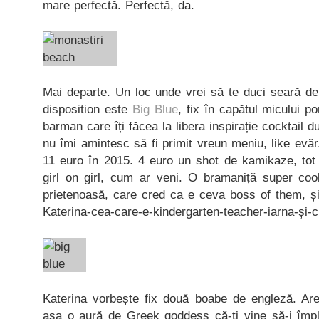
mare perfectă. Perfectă, da.
Mai departe. Un loc unde vrei să te duci seară de
disposition este
Big Blue
, fix în capătul micului 
barman care îți făcea la libera inspirație cocktail 
nu îmi amintesc să fi primit vreun meniu, like evăr
11 euro în 2015. 4 euro un shot de kamikaze, tot 
girl on girl, cum ar veni. O bramaniță super cool
prietenoasă, care cred ca e ceva boss of them, și 
Katerina-cea-care-e-kindergarten-teacher-iarna-și-c
Katerina vorbește fix două boabe de engleză. Are
așa o aură de Greek goddess că-ți vine să-i împle