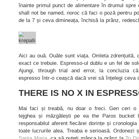
înainte primul punct de alimentare în drumul spre
shall not be named, noroc că faci o poză pentru po
de la 7 și ceva dimineața, închisă la prânz, redes
Aici au ouă. Ouăle sunt viața. Omleta zdrențuită, c
exact ce trebuie. Espresso-ul dublu e un fel de s
Ajungi, through trial and error, la concluzia c
espresso într-o ceașcă dacă vrei să înțelegi ceva d
THERE IS NO X IN ESPRES
Mai faci și treabă, nu doar o freci. Gen ceri o 
tejghea și măzgălești pe ea the Paros bucket l
responsabilul aferent fiecărei dorințe și cronologia 
toate lucrurile alea. Treaba e serioasă. Ordonezi 
Santa Maria
, ca să puteți mânca la prânz la
To Di