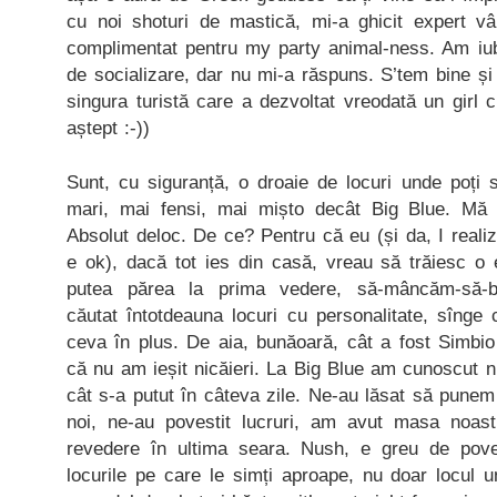
cu noi shoturi de mastică, mi-a ghicit expert vâ
complimentat pentru my party animal-ness. Am iubi
de socializare, dar nu mi-a răspuns. S’tem bine și 
singura turistă care a dezvoltat vreodată un girl 
aștept :-))
Sunt, cu siguranță, o droaie de locuri unde poți
mari, mai fensi, mai mișto decât Big Blue. Mă
Absolut deloc. De ce? Pentru că eu (și da, I realiz
e ok), dacă tot ies din casă, vreau să trăiesc o
putea părea la prima vedere, să-mâncăm-să-b
căutat întotdeauna locuri cu personalitate, sînge 
ceva în plus. De aia, bunăoară, cât a fost Simbio
că nu am ieșit nicăieri. La Big Blue am cunoscut ni
cât s-a putut în câteva zile. Ne-au lăsat să pune
noi, ne-au povestit lucruri, am avut masa noast
revedere în ultima seara. Nush, e greu de poves
locurile pe care le simți aproape, nu doar locul 