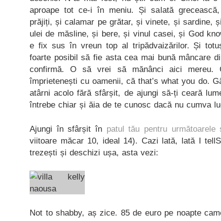
aproape tot ce-i în meniu. Și salată grecească,
prăjiți, și calamar pe grătar, și vinete, și sardine, ș
ulei de măsline, și bere, și vinul casei, și God k
e fix sus în vreun top al tripădvaizărilor. Și tot
foarte posibil să fie asta cea mai bună mâncare din
confirmă. O să vrei să mănânci aici mereu.
împrietenești cu oamenii, că that’s what you do. 
atârni acolo fără sfârșit, de ajungi să-ți ceară lu
întrebe chiar și ăia de te cunosc dacă nu cumva lu
Ajungi în sfârșit în
patul tău pentru următoarele 
viitoare măcar 10, ideal 14). Cazi lată, lată I tel
trezești și deschizi ușa, asta vezi:
Not to shabby, aș zice. 85 de euro pe noapte came