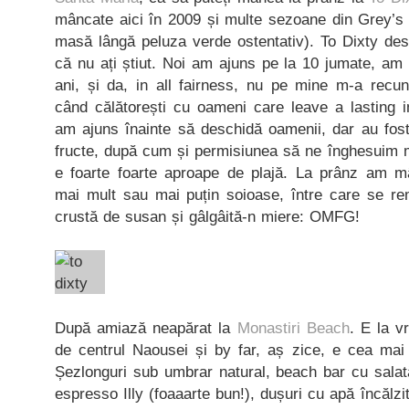
mâncate aici în 2009 și multe sezoane din Grey’s 
masă lângă peluza verde ostentativ). To Dixty des
că nu ați știut. Noi am ajuns pe la 10 jumate, am
ani, și da, in all fairness, nu pe mine m-a recun
când călătorești cu oameni care leave a lasting
am ajuns înainte să deschidă oamenii, dar au fost
fructe, după cum și permisiunea să ne înghesuim m
e foarte foarte aproape de plajă. La prânz am mâ
mai mult sau mai puțin soioase, între care se rem
crustă de susan și gâlgâită-n miere: OMFG!
După amiază neapărat la
Monastiri Beach
. E la 
de centrul Naousei și by far, aș zice, e cea mai 
Șezlonguri sub umbrar natural, beach bar cu salată
espresso Illy (foaaarte bun!), dușuri cu apă încălzit