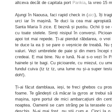
altceva decât de capitala port
Parikia
, la vreo 15 m
Ajungi în Naousa, faci rapid check in (
aici
), îți tra
urci iar în mașină. Te duci la cea mai apropiată 
Santa Maria îi zice. E beznă și pustiu. Ochii ți se
cu toate stelele. Simți nisipul în converși. Picioar
apoi tot mai repede. Ți-ai pierdut răbdarea, o vrei
te duce la ea ți se pare o veșnicie de treabă. Nu 
valuri. Vezi umbrelele de paie și din mers începi 
credeai. E mai bine. Nu e lună. N-ai s-o vezi în 
hainele și te bagi. Cu picioarele, cu miezul, cu um
fundul cuiva (tz tz tz, una lume nu și-a super test
doh!).
Ți-ai făcut damblaua, ieși, te freci ghebos cu pros
foame. Te gândești că măcar la gyros ar trebui să 
mașina, spre portul de mici ambarcațiuni din cent
noaptea. Oamenii se cam strâng pe la terasele cu
deschis. N-ai mai fost, nu știi cum e. Cinci la