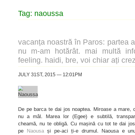
Tag: naoussa
vacanța noastră în Paros: partea a 
nu m-am hotărât. mai multă info
feeling. haidi, bre, voi chiar ați crez
JULY 31ST, 2015 — 12:01PM
De pe barca te dai jos noaptea. Miroase a mare, d
nu a mâl. Marea lor (Egee) e subtilă, transpar
cheamă, nu te obligă. Cu mașină cu tot te dai jos
pe
Naousa
și pe-aci ți-e drumul. Naousa e unu