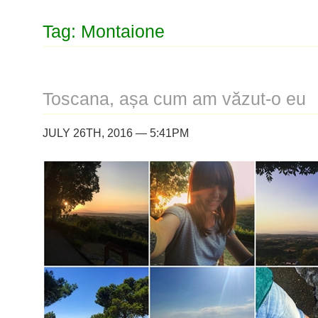
Tag: Montaione
Toscana, așa cum am văzut-o eu
JULY 26TH, 2016 — 5:41PM