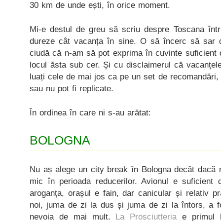
30 km de unde ești, în orice moment.
Mi-e destul de greu să scriu despre Toscana într-
dureze cât vacanța în sine. O să încerc să sar di
ciudă că n-am să pot exprima în cuvinte suficient
locul ăsta sub cer. Și cu disclaimerul că vacanțele 
luați cele de mai jos ca pe un set de recomandări, c
sau nu pot fi replicate.
În ordinea în care ni s-au arătat:
BOLOGNA
Nu aș alege un city break în Bologna decât dacă 
mic în perioada reducerilor. Avionul e suficient d
aroganța, orașul e fain, dar canicular și relativ p
noi, juma de zi la dus și juma de zi la întors, a 
nevoia de mai mult.
La Prosciutteria
e primul 