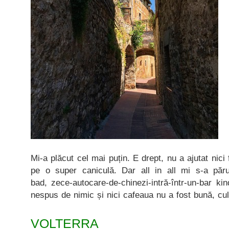
Mi-a plăcut cel mai puțin. E drept, nu a ajutat nici
pe o super caniculă. Dar all in all mi s-a părut
bad, zece-autocare-de-chinezi-intră-într-un-bar k
nespus de nimic și nici cafeaua nu a fost bună, cu
VOLTERRA