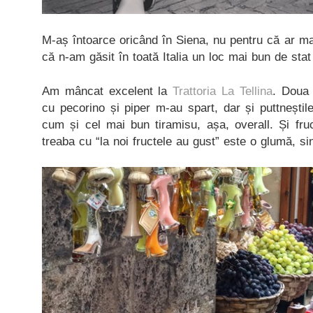
M-aș întoarce oricând în Siena, nu pentru că ar mai
că n-am găsit în toată Italia un loc mai bun de sta
Am mâncat excelent la
Trattoria La Tellina
. Doua 
cu pecorino și piper m-au spart, dar și puttneștil
cum și cel mai bun tiramisu, așa, overall. Și fru
treaba cu “la noi fructele au gust” este o glumă, si