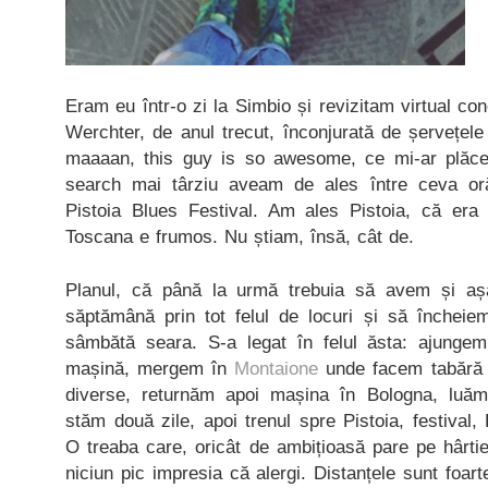
Eram eu într-o zi la Simbio și revizitam virtual co
Werchter, de anul trecut, înconjurată de șervețele
maaaan, this guy is so awesome, ce mi-ar plăce
search mai târziu aveam de ales între ceva or
Pistoia Blues Festival. Am ales Pistoia, că era
Toscana e frumos. Nu știam, însă, cât de.
Planul, că până la urmă trebuia să avem și aș
săptămână prin tot felul de locuri și să încheie
sâmbătă seara. S-a legat în felul ăsta: ajungem
mașină, mergem în
Montaione
unde facem tabără t
diverse, returnăm apoi mașina în Bologna, luăm
stăm două zile, apoi trenul spre Pistoia, festival
O treaba care, oricât de ambițioasă pare pe hârtie,
niciun pic impresia că alergi. Distanțele sunt foar