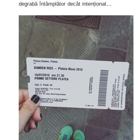
degrabă întâmplător decât intenționat…