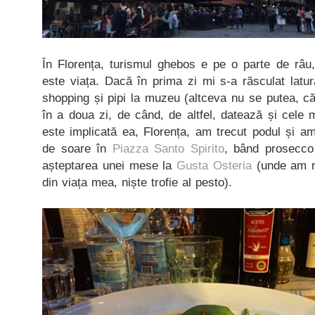
În Florența, turismul ghebos e pe o parte de râu,
este viața. Dacă în prima zi mi s-a răsculat latu
shopping și pipi la muzeu (altceva nu se putea, că
în a doua zi, de când, de altfel, datează și cele m
este implicată ea, Florența, am trecut podul și a
de soare în
Piazza Santo Spirito
, bând prosecco 
așteptarea unei mese la
Gusta Osteria
(unde am m
din viața mea, niște trofie al pesto).