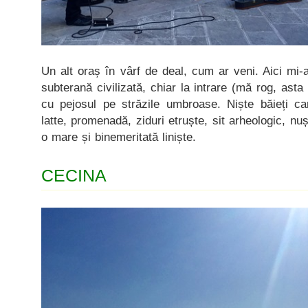
Un alt oraș în vârf de deal, cum ar veni. Aici mi-a
subterană civilizată, chiar la intrare (mă rog, asta 
cu pejosul pe străzile umbroase. Niște băieți car
latte, promenadă, ziduri etruște, sit arheologic, n
o mare și binemeritată liniște.
CECINA