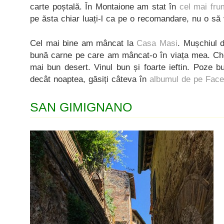
carte poștală. În Montaione am stat în
cel mai fru
pe ăsta chiar luați-l ca pe o recomandare, nu o să 
Cel mai bine am mâncat la
Casa Masi
. Mușchiul d
bună carne pe care am mâncat-o în viața mea. Che
mai bun desert. Vinul bun și foarte ieftin. Poze 
decât noaptea, găsiți câteva în
albumul de pe Fac
SAN GIMIGNANO