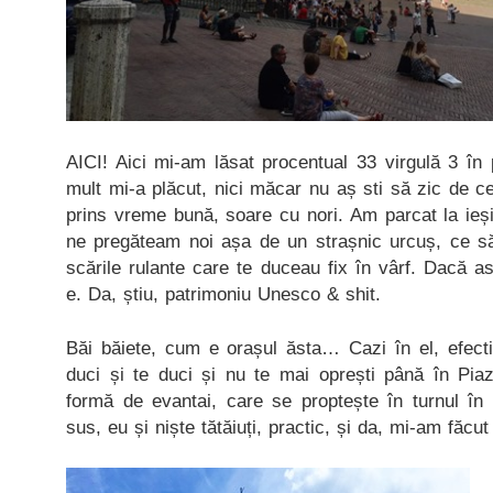
AICI! Aici mi-am lăsat procentual 33 virgulă 3 în 
mult mi-a plăcut, nici măcar nu aș sti să zic de 
prins vreme bună, soare cu nori. Am parcat la ieș
ne pregăteam noi așa de un strașnic urcuș, ce s
scările rulante care te duceau fix în vârf. Dacă 
e. Da, știu, patrimoniu Unesco & shit.
Băi băiete, cum e orașul ăsta… Cazi în el, efecti
duci și te duci și nu te mai oprești până în Pi
formă de evantai, care se proptește în turnul î
sus, eu și niște tătăiuți, practic, și da, mi-am făcut 