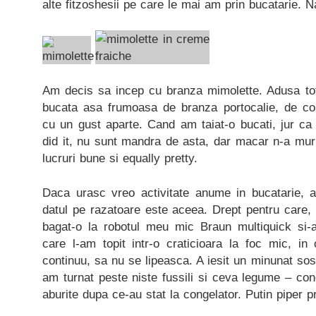
alte fitzoshesii pe care le mai am prin bucatarie. N
Am decis sa incep cu branza mimolette. Adusa tot
bucata asa frumoasa de branza portocalie, de co
cu un gust aparte. Cand am taiat-o bucati, jur ca
did it, nu sunt mandra de asta, dar macar n-a murit 
lucruri bune si equally pretty.
Daca urasc vreo activitate anume in bucatarie, a
datul pe razatoare este aceea. Drept pentru care,
bagat-o la robotul meu mic Braun multiquick si-
care l-am topit intr-o craticioara la foc mic, i
continuu, sa nu se lipeasca. A iesit un minunat sos
am turnat peste niste fussili si ceva legume – con
aburite dupa ce-au stat la congelator. Putin piper p