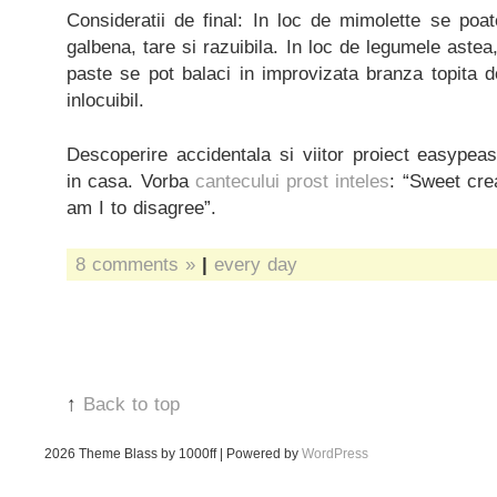
Consideratii de final: In loc de mimolette se poat
galbena, tare si razuibila. In loc de legumele astea,
paste se pot balaci in improvizata branza topita 
inlocuibil.
Descoperire accidentala si viitor proiect easypeas
in casa. Vorba
cantecului prost inteles
: “Sweet cr
am I to disagree”.
8 comments »
|
every day
↑
Back to top
2026
Theme Blass by 1000ff | Powered by
WordPress