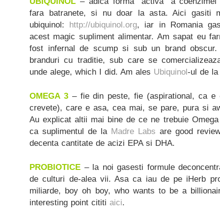
UBIQUINOL
– adica forma “activa” a coenzimei Q
fara batranete, si nu doar la asta. Aici gasiti 
ubiquinol:
http://ubiquinol.org
, iar in Romania gas
acest magic supliment alimentar. Am sapat eu farm
fost infernal de scump si sub un brand obscur
branduri cu traditie, sub care se comercializeaz
unde alege, which I did. Am ales
Ubiquinol
-ul de la
OMEGA 3
– fie din peste, fie (aspirational, ca e
crevete), care e asa, cea mai, se pare, pura si
Au explicat altii mai bine de ce ne trebuie Omega
ca suplimentul de la
Madre Labs
are good review
decenta cantitate de acizi EPA si DHA.
PROBIOTICE
– la noi gasesti formule deconcentra
de culturi de-alea vii. Asa ca iau de pe iHerb pr
miliarde, boy oh boy, who wants to be a billionai
interesting point cititi
aici
.