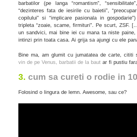
barbatilor (pe langa “romantism”, “sensibilitate”
“dezinteres fata de iesirile cu baietii”, “preocup
copilului” si “implicare pasionala in gospodarie”
tripleta “zoaie, scame, firmituri”. Pe scurt, ZSF. [
un sandvici, mai bine iei cu mana ta niste paine, 
intinzi prin toata casa. Ai grija sa ajungi cu ele pan
Bine ma, am glumit cu jumatatea de carte, cititi s
vin de pe Venus, barbatii de la baut
ar fi pustiu far
3.
cum sa cureti o rodie in 
Folosind o lingura de lemn. Awesome, sau ce?