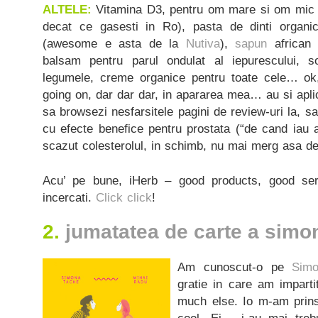
ALTELE:
Vitamina D3, pentru om mare si om mic (
decat ce gasesti in Ro), pasta de dinti organ
(awesome e asta de la
Nutiva
),
sapun
african 
balsam pentru parul ondulat al iepurescului, so
legumele, creme organice pentru toate cele… ok,
going on, dar dar dar, in apararea mea… au si apli
sa browsezi nesfarsitele pagini de review-uri la, sa
cu efecte benefice pentru prostata (“de cand iau
scazut colesterolul, in schimb, nu mai merg asa de
Acu’ pe bune, iHerb – good products, good serv
incercati.
Click click
!
2.
jumatatea de carte a simo
Am cunoscut-o pe
Sim
gratie in care am imparti
much else. Io m-am prins