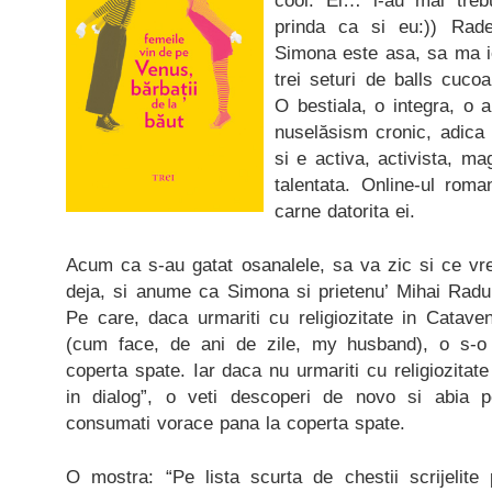
cool. Ei… i-au mai treb
prinda ca si eu:)) Rad
Simona este asa, sa ma ie
trei seturi de balls cuco
O bestiala, o integra, o
nuselăsism cronic, adica
si e activa, activista, mag
talentata. Online-ul rom
carne datorita ei.
Acum ca s-au gatat osanalele, sa va zic si ce vre
deja, si anume ca Simona si prietenu’ Mihai Radu
Pe care, daca urmariti cu religiozitate in Catavenc
(cum face, de ani de zile, my husband), o s-o
coperta spate. Iar daca nu urmariti cu religiozitate
in dialog”, o veti descoperi de novo si abia
consumati vorace pana la coperta spate.
O mostra: “Pe lista scurta de chestii scrijelite 