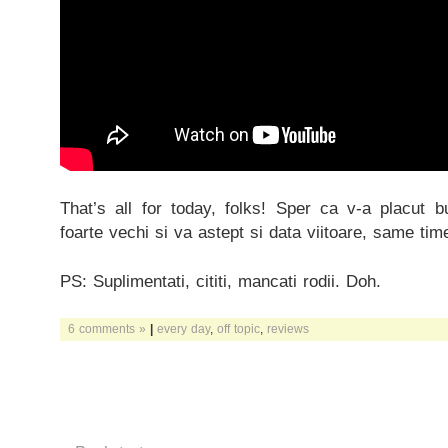
That’s all for today, folks! Sper ca v-a placut bu
foarte vechi si va astept si data viitoare, same ti
PS: Suplimentati, cititi, mancati rodii. Doh.
6 comments »
|
every day
,
off topic
,
reviews