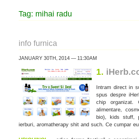
Tag: mihai radu
info furnica
JANUARY 30TH, 2014 — 11:30AM
1.
iHerb.c
Intram direct in s
spus despre iHer
chip organizat.
alimentare, cosm
bio), kids stuff, 
ierburi, aromatherapy shit and such. Ce cumpar eu