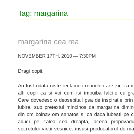
Tag: margarina
margarina cea rea
NOVEMBER 17TH, 2010 — 7:30PM
Dragi copii,
Au fost odata niste reclame cretinele care zic ca 
alti copii ca si voi cum isi imbuiba falcile cu g
Care dovedesc o deosebita lipsa de inspiratie prin 
iubire, sub pretextul mincinos ca margarina dimin
din om bolnav om sanatos si ca daca iubesti pe ci
aduci pe calea cea dreapta, aceea propovadui
secretului vietii vesnice, insusi producatorul de mar