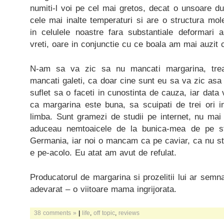
numiti-l voi pe cel mai gretos, decat o unsoare du
cele mai inalte temperaturi si are o structura mole
in celulele noastre fara substantiale deformari a
vreti, oare in conjunctie cu ce boala am mai auzit 
N-am sa va zic sa nu mancati margarina, tre
mancati galeti, ca doar cine sunt eu sa va zic as
suflet sa o faceti in cunostinta de cauza, iar data
ca margarina este buna, sa scuipati de trei ori i
limba. Sunt gramezi de studii pe internet, nu mai
aduceau nemtoaicele de la bunica-mea de pe st
Germania, iar noi o mancam ca pe caviar, ca nu st
e pe-acolo. Eu atat am avut de refulat.
Producatorul de margarina si prozelitii lui ar se
adevarat – o viitoare mama ingrijorata.
38 comments »
|
life
,
off topic
,
reviews