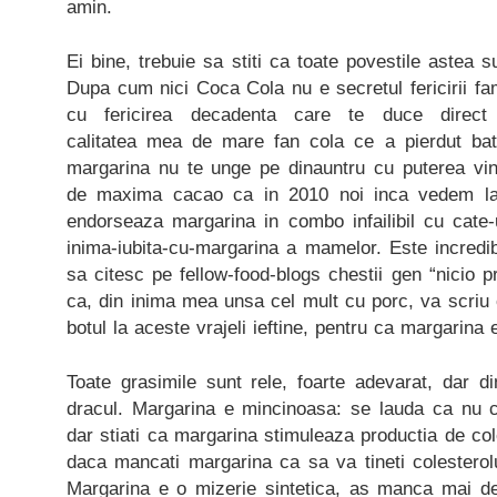
amin.
Ei bine, trebuie sa stiti ca toate povestile astea su
Dupa cum nici Coca Cola nu e secretul fericirii fam
cu fericirea decadenta care te duce direct
calitatea mea de mare fan cola ce a pierdut batal
margarina nu te unge pe dinauntru cu puterea vin
de maxima cacao ca in 2010 noi inca vedem la te
endorseaza margarina in combo infailibil cu cate-u
inima-iubita-cu-margarina a mamelor. Este incredi
sa citesc pe fellow-food-blogs chestii gen “nicio p
ca, din inima mea unsa cel mult cu porc, va scriu
botul la aceste vrajeli ieftine, pentru ca margarina 
Toate grasimile sunt rele, foarte adevarat, dar di
dracul. Margarina e mincinoasa: se lauda ca nu co
dar stiati ca margarina stimuleaza productia de co
daca mancati margarina ca sa va tineti colesterolu
Margarina e o mizerie sintetica, as manca mai de