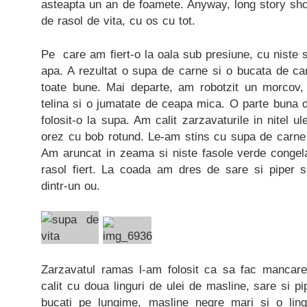
asteapta un an de foamete. Anyway, long story sho
de rasol de vita, cu os cu tot.
Pe care am fiert-o la oala sub presiune, cu niste s
apa. A rezultat o supa de carne si o bucata de car
toate bune. Mai departe, am robotzit un morcov,
telina si o jumatate de ceapa mica. O parte buna 
folosit-o la supa. Am calit zarzavaturile in nitel u
orez cu bob rotund. Le-am stins cu supa de carne s
Am aruncat in zeama si niste fasole verde congela
rasol fiert. La coada am dres de sare si piper 
dintr-un ou.
Zarzavatul ramas l-am folosit ca sa fac mancar
calit cu doua linguri de ulei de masline, sare si p
bucati pe lungime, masline negre mari si o li