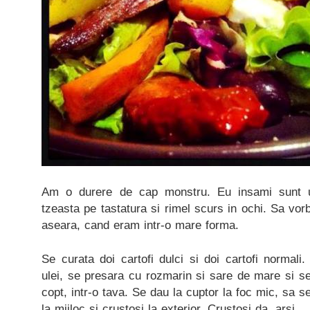
Am o durere de cap monstru. Eu insami sunt u
tzeasta pe tastatura si rimel scurs in ochi. Sa vo
aseara, cand eram intr-o mare forma.
Se curata doi cartofi dulci si doi cartofi normal
ulei, se presara cu rozmarin si sare de mare si s
copt, intr-o tava. Se dau la cuptor la foc mic, sa 
la mijloc si crustosi la exterior. Crustosi da, arsi…