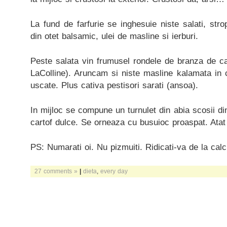
La fund de farfurie se inghesuie niste salati, st
din otet balsamic, ulei de masline si ierburi.
Peste salata vin frumusel rondele de branza de cap
LaColline). Aruncam si niste masline kalamata in c
uscate. Plus cativa pestisori sarati (ansoa).
In mijloc se compune un turnulet din abia scosii di
cartof dulce. Se orneaza cu busuioc proaspat. Atat 
PS: Numarati oi. Nu pizmuiti. Ridicati-va de la calc
27 comments »
|
dieta
,
every day