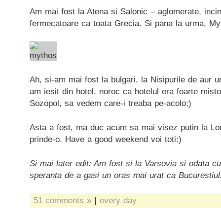
Am mai fost la Atena si Salonic – aglomerate, incins
fermecatoare ca toata Grecia. Si pana la urma, Myt
Ah, si-am mai fost la bulgari, la Nisipurile de aur 
am iesit din hotel, noroc ca hotelul era foarte mist
Sozopol, sa vedem care-i treaba pe-acolo;)
Asta a fost, ma duc acum sa mai visez putin la Lo
prinde-o. Have a good weekend voi toti:)
Si mai later edit: Am fost si la Varsovia si odata c
speranta de a gasi un oras mai urat ca Bucurestiul
51 comments »
|
every day