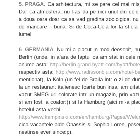
5. PRAGA.
Ca arhitectura, mi se pare cel mai mis
Dar ca atmosfera, nu l-as da pe nici unul din cel
a doua oara doar ca sa vad gradina zooloigica, nu
de mancare – buna. Si de Coca-Cola lor la sticla
lume!
6. GERMANIA.
Nu mi-a placut in mod deosebit, nu
Berlin (unde, in afara de faptul ca am stat in cele m
anume asta:
http://berlin.grand.hyatt.com/hyatt/hote
respectiv asta:
http://www.radissonblu.com/hotel-ber
mentionat), la Koln (un fel de Braila intr-o zi de d
la un restaurant italienesc foarte bun insa, am uita
vazut SMEG-uri colorate intr-un magazin, prin vazut
si am fost la coafor:)) si la Hamburg (aici mi-a pla
hotelul asta vechi
http://www.kempinski.com/en/hamburg/Pages/Wel
cica vacantele alde Onassis si Sophia Loren, pe
neatinse ever since:p).