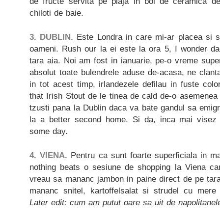
de fructe servita pe plaja in bol de ceramica de
chiloti de baie.
3. DUBLIN.
Este Londra in care mi-ar placea si sa
oameni. Rush our la ei este la ora 5, I wonder da
tara aia. Noi am fost in ianuarie, pe-o vreme sup
absolut toate bulendrele aduse de-acasa, ne clanta
in tot acest timp, irlandezele defilau in fuste col
that Irish Stout de le tinea de cald de-o asemene
tzusti pana la Dublin daca va bate gandul sa emig
la a better second home. Si da, inca mai vise
some day.
4. VIENA.
Pentru ca sunt foarte superficiala in m
nothing beats o sesiune de shopping la Viena ca
vreau sa mananc jambon in paine direct de pe tara
mananc snitel, kartoffelsalat si strudel cu mere 
Later edit: cum am putut oare sa uit de napolitane