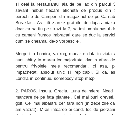
si ceai la restaurantul ala de pe lac din parcul
savant nebun fiecare eticheta de produs din 
perechile de Camperi din magazinul de pe Carnab
Breakfast. As citi ziarele gratuite de dupa-amiaz
doar ca sa fiu pe strazi la 7, sa imi umplu nasul d
cu oameni frumos imbracati care se duc la servici
cum se cheama, de-o vorbesc ei.
Mergeti la Londra, va rog, macar o data in viata 
sunt shitty in marea lor majoritate, dar in afara de
pentru frivolele mele recomandari, ci asa, pe
impachetat, absolut unic si ireplicabil. Si da,
Londra in continuu, somebody stop me:p
2. PAROS.
Insula. Grecia. Luna de miere. Need
mancare de pe fata planetei. Cei mai buni creveti
golf. Cel mai albastru cer fara nori (in zece zile c
am vazut!). M-as intoarce oricand, loc de pierzanie