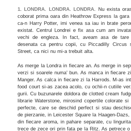
1. LONDRA. LONDRA. LONDRA.
Nu exista ora
coborat prima oara din Heathrow Express la gara 
ca-n Harry Potter, imi venea sa iau in brate pero
existat. Centrul Londrei e fix asa cum am invatat
vechi de engleza. In fact, aveam asa de tare i
desenata ca pentru copii, cu Piccadilly Circus 
Street, ca nici nu mi-a trebuit alta.
As merge la Londra in fiecare an. As merge in sep
verzi si soarele numa’ bun. As manca in fiecare z
Manger. As calca in fiecare zi la Harrods. M-as i
food court si-as zacea acolo, cu ochii-n cutiile verz
gurii. Cu buzunarele doldora de clotted cream fudge
librarie Waterstone, mirosind copertile colorate si
perfecte, care se deschid perfect si stau deschis
de pierzanie, in Leicester Square la Haagen-Dazs
din fiecare aroma, in pahare separate, cu linguri
trece de zece ori prin fata pe la Ritz. As petrece 