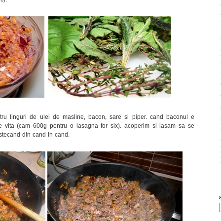
atru linguri de ulei de masline, bacon, sare si piper. cand baconul e
 vita (cam 600g pentru o lasagna for six). acoperim si lasam sa se
tecand din cand in cand.