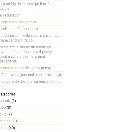
era un frig de te citeai pe tine. în toate
cărțile.
an education
unde s-a ajuns, dom’le
aprilie, după apocalipsă
credeam că midlife crisis e ceva nașpa.
până când am trăit-o.
desfătare la studio: un roman de
aventuri coproducție mazi-peasy,
pentru suflete boeme și minți
decadente
hummus de mazăre easy peasy
să ne cunoaștem mai bine, oracol-style
mâncare de dovlecei cu porc și quinoa
categories
beauty
(1)
boo
(8)
club
(7)
contributii
(3)
dieta
(40)