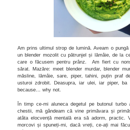
Am prins ultimul strop de lumină. Aveam o pungă
un blender mozolit cu pătrunjel și lămâie, de la 
care o făcusem pentru prânz. Am fiert cu nonș
sărat. Mazăre: meet blender murdar, blender mu
măsline, lămâie, sare, piper, tahini, puțin praf 
usturoi zdrobit. Deasupra, iar ulei, iar piper, ba 
because… why not.
În timp ce-mi aluneca degetul pe butonul turbo a
chestii, mă gândeam că vine primăvara și prim
atâta elocvență mentală era să adorm, practic. Vo
morcovi și spuneți-mi, dacă vreți, ce-ați mai făc