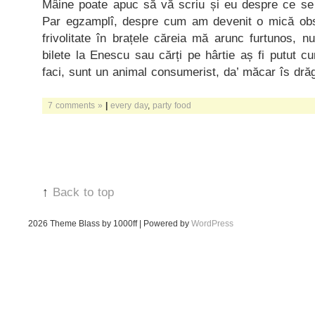
Mâine poate apuc să vă scriu și eu despre ce se
Par egzamplî, despre cum am devenit o mică obs
frivolitate în brațele căreia mă arunc furtunos, 
bilete la Enescu sau cărți pe hârtie aș fi putut c
faci, sunt un animal consumerist, da’ măcar îs dră
7 comments »
|
every day
,
party food
↑
Back to top
2026
Theme Blass by 1000ff | Powered by
WordPress