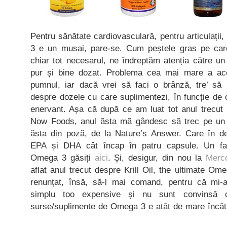
Pentru sănătate cardiovasculară, pentru articulați
3 e un musai, pare-se. Cum peștele gras pe ca
chiar tot necesarul, ne îndreptăm atenția către un
pur și bine dozat. Problema cea mai mare a aces
pumnul, iar dacă vrei să faci o brânză, tre’ să 
despre dozele cu care suplimentezi, în funcție de c
enervant. Așa că după ce am luat tot anul trecut 
Now Foods, anul ăsta mă gândesc să trec pe un u
ăsta din poză, de la Nature’s Answer. Care în de
EPA și DHA cât încap în patru capsule. Un fac
Omega 3 găsiți
aici
. Și, desigur, din nou la
Merc
aflat anul trecut despre Krill Oil, the ultimate O
renunțat, însă, să-l mai comand, pentru că mi
simplu too expensive și nu sunt convinsă c
surse/suplimente de Omega 3 e atât de mare încât s