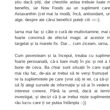
știu dacă știți, dar chestiile astea trebuie luate 
benefits, iar Now Foods au un supliment care
Astaxanthin (cel mai la modă, încă, antioxidant, un
alge, despre ale cărui beneficii puteți citi
aici
).
Iarna mai fac și câte o cură de multivitamine, mai 
foarte convinsă de efectul magic al acestor mu
targetat și la marele fix. Dar… cum ziceam, iarna, 
Cum povesteam și la început, treaba cu suplime
foarte persoanală, că-s bani mulți în joc și not a 
bune de ceva. Ba chiar sunt situații în care sup
mai rău fac, de-aia ar trebui să te verși frumușel
re la supliemntele pe care (vrei să) le iei, ca să-și
să îți alegi sursele de informație și să ai în vedere 
interese conexe. Până la urmă, dacă ai termin
investigat, și decizi că ți-ar trebui niște supliment
rău lucru care ți se putea întâmpla :-))