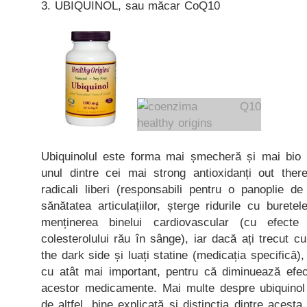
3. UBIQUINOL, sau măcar CoQ10
Ubiquinolul este forma mai șmecheră și mai bio 
unul dintre cei mai strong antioxidanți out the
radicali liberi (responsabili pentru o panoplie d
sănătatea articulațiilor, șterge ridurile cu buretele
menținerea binelui cardiovascular (cu efecte 
colesterolului rău în sânge), iar dacă ați trecut c
the dark side și luați statine (medicația specifică)
cu atât mai important, pentru că diminuează efe
acestor medicamente. Mai multe despre ubiquinol 
de altfel, bine explicată și distincția dintre aces