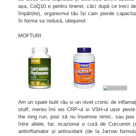
așa, CoQ10 e pentru tinerei, căci după ce treci de
împărțite), organismul tău își cam pierde capaci
în forma sa redusă, ubiquinol.
MOFTURI
Am un spate bulit rău si un nivel cronic de inflamaț
stuff, mereu îmi ies CRP-ul si VSH-ul ușor peste 
the long run, poa’ să nu însemne nimic, sau poa
între altele, fac ocazional o cură de Curcumin (
antiinflamator și antioxidant (de la Jarrow formu