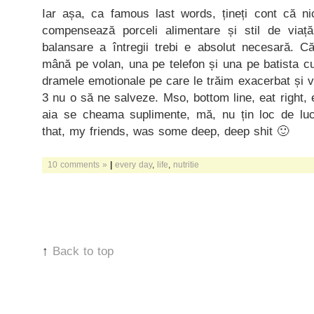
Iar așa, ca famous last words, țineți cont că n
compensează porceli alimentare și stil de viață
balansare a întregii trebi e absolut necesară
mână pe volan, una pe telefon și una pe batista c
dramele emotionale pe care le trăim exacerbat și 
3 nu o să ne salveze. Mso, bottom line, eat right, 
aia se cheama suplimente, mă, nu țin loc de luc
that, my friends, was some deep, deep shit 🙂
10 comments »
|
every day
,
life
,
nutritie
↑
Back to top