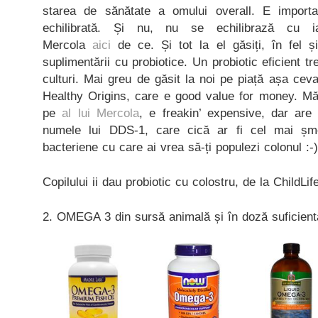
starea de sănătate a omului overall. E import
echilibrată. Și nu, nu se echilibrază cu i
Mercola
aici
de ce. Și tot la el găsiți, în fel și
suplimentării cu probiotice. Un probiotic eficient tr
culturi. Mai greu de găsit la noi pe piață așa ceva
Healthy Origins, care e good value for money. Mă 
pe
al lui Mercola
, e freakin’ expensive, dar are 
numele lui DDS-1, care cică ar fi cel mai șmec
bacteriene cu care ai vrea să-ți populezi colonul :-)
Copilului ii dau probiotic cu colostru, de la ChildLife
2. OMEGA 3 din sursă animală și în doză suficient