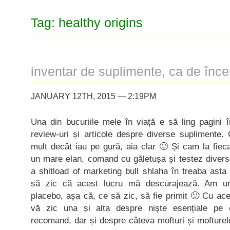
Tag: healthy origins
inventar de suplimente, ca de înce
JANUARY 12TH, 2015 — 2:19PM
Una din bucuriile mele în viață e să ling pagini 
review-uri și articole despre diverse suplimente.
mult decât iau pe gură, aia clar 🙂 Și cam la fie
un mare elan, comand cu găletușa și testez divers
a shitload of marketing bull shlaha în treaba asta
să zic că acest lucru mă descurajează. Am un
placebo, așa că, ce să zic, să fie primit 🙂 Cu ace
vă zic una și alta despre niște esențiale pe
recomand, dar și despre câteva mofturi și mofturel