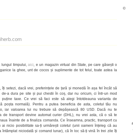
©
iherb.com
 lungul timpului,
aici
, e un magazin virtual din State, pe care găsești o
ganice la ghee, unt de cocos și suplimente de tot felul, toate astea la
, îți setezi, dacă vrei, preferințele de țară și monedă în așa fel încât să
ai de-a dura pe site și pui chestii în coș, dar nu oricum, ci într-un mod
i puține taxe. Ce vrei să faci este să alegi întotdeauna varianta de
ă poșta normală). Pentru a putea beneficia de asta, coletul tău nu
so, iar valoarea lui nu trebuie să depășească 80 USD. Dacă nu te
nta de transport devine automat curier (DHL), nu vrei asta, că o să te
rmaua înainte de a finaliza comanda. Ce înseamna, practic, transport cu
 nicio posibilitate sa-ți urmărești coletul (unii oameni înțeleg că au
întâmplat niciodată și comand lunar), că în loc să-ți vină în trei zile îți