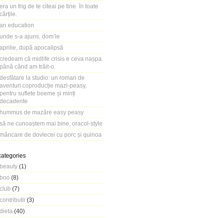
era un frig de te citeai pe tine. în toate
cărțile.
an education
unde s-a ajuns, dom’le
aprilie, după apocalipsă
credeam că midlife crisis e ceva nașpa.
până când am trăit-o.
desfătare la studio: un roman de
aventuri coproducție mazi-peasy,
pentru suflete boeme și minți
decadente
hummus de mazăre easy peasy
să ne cunoaștem mai bine, oracol-style
mâncare de dovlecei cu porc și quinoa
categories
beauty
(1)
boo
(8)
club
(7)
contributii
(3)
dieta
(40)