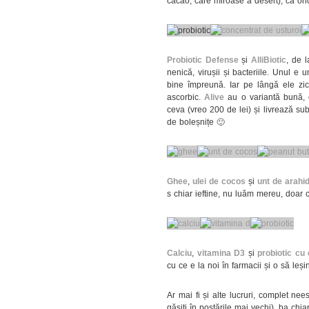
cacao, care miroase a desert), ca ori
Probiotic Defense
și
AlliBiotic
, de 
nenică, virușii și bacteriile. Unul e
bine împreună. Iar pe lângă ele zic 
ascorbic.
Alive
au o variantă bună, e
ceva (vreo 200 de lei) și livrează su
de boleșnițe 🙂
Ghee
,
ulei de cocos
și
unt de arahi
s chiar ieftine, nu luăm mereu, doar
Calciu
,
vitamina D3
și
probiotic cu 
cu ce e la noi în farmacii și o să leși
Ar mai fi și alte lucruri, complet ne
găsiți în postările mai vechi), ba chia