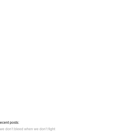
recent posts:
we don’t bleed when we don’t fight