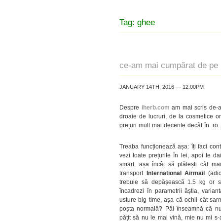
Tag: ghee
ce-am mai cumpărat de pe 
JANUARY 14TH, 2016 — 12:00PM
Despre
iherb.com
am mai scris de-a
droaie de lucruri, de la cosmetice or
prețuri mult mai decente decât în .ro.
Treaba funcționează așa: îți faci cont
vezi toate prețurile în lei, apoi te d
smart, așa încât să plătești cât ma
transport
International Airmail
(adic
trebuie să depășească 1.5 kg or 
încadrezi în parametrii ăștia, varia
usture big time, așa că ochii cât sa
poșta normală? Păi înseamnă că nu ai
pățit să nu le mai vină, mie nu mi s-a 