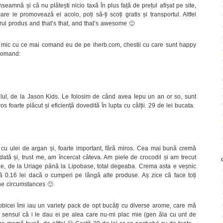
eamnă și că nu plătești nicio taxă în plus față de prețul afișat pe site,
are le promovează ei acolo, poți să-ți scoți gratis și transportul. Altfel
cărui produs and that’s that, and that’s awesome 🙂
c mic cu ce mai comand eu de pe iherb.com, chestii cu care sunt happy
ecomand:
lul, de la Jason Kids. Le folosim de când avea Iepu un an or so, sunt
os foarte plăcut și eficiență dovedită în lupta cu câlții. 29 de lei bucata.
, cu ulei de argan și, foarte important, fără miros. Cea mai bună cremă
ată și, trust me, am încercat câteva. Am piele de crocodil și am trecut
e, de la Uriage până la Lipobase, total degeaba. Crema asta e veșnic
 0.16 lei dacă o cumperi pe lângă alte produse. Aș zice că face toți
the circumstances 🙂
obicei îmi iau un variety pack de opt bucăți cu diverse arome, care mă
în sensul că i le dau ei pe alea care nu-mi plac mie (gen ăla cu unt de