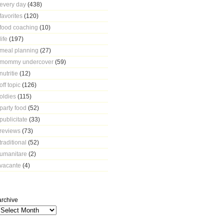
every day
(438)
favorites
(120)
food coaching
(10)
life
(197)
meal planning
(27)
mommy undercover
(59)
nutritie
(12)
off topic
(126)
oldies
(115)
party food
(52)
publicitate
(33)
reviews
(73)
traditional
(52)
umanitare
(2)
vacante
(4)
archive