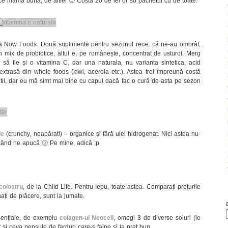
ce mamă bună, de altfel 🙂 Costă 20 de lei or so pachetul cu de toate.
la Now Foods. Două suplimente pentru sezonul rece, că ne-au omorât,
 un mix de probiotice, altul e, pe românește, concentrat de usturoi. Merg
să fie și o vitamina C, dar una naturala, nu varianta sintetica, acid
xtrasă din whole foods (kiwi, acerola etc.). Astea trei împreună costă
btil, dar eu mă simt mai bine cu capul dacă fac o cură de-asta pe sezon
de
(crunchy, neapărat!) – organice și fără ulei hidrogenat. Nici astea nu-
 când ne apucă 🙂 Pe mine, adică :p
colostru
, de la Child Life. Pentru Iepu, toate astea. Comparați prețurile
nați de plăcere, sunt la jumate.
esențiale, de exemplu
colagen-ul Neocell
, omegi 3 de diverse soiuri (le
r și ceva pensule de farduri care-s faine și la preț bun.