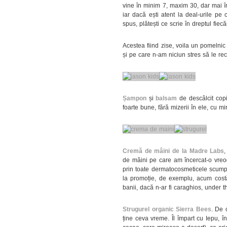
vine în minim 7, maxim 30, dar mai îns
iar dacă ești atent la deal-urile pe c
spus, plătești ce scrie în dreptul fie
Acestea fiind zise, voila un pomelni
și pe care n-am niciun stres să le r
Șampon
și
balsam
de descâlcit copi
foarte bune, fără mizerii în ele, cu mir
Cremă de mâini de la Madre Labs
de mâini pe care am încercat-o vreod
prin toate dermatocosmeticele scump
la promoție, de exemplu, acum costă
banii, dacă n-ar fi caraghios, under 
Strugurel organic Sierra Bees
. De 
ține ceva vreme. Îl împart cu Iepu, 